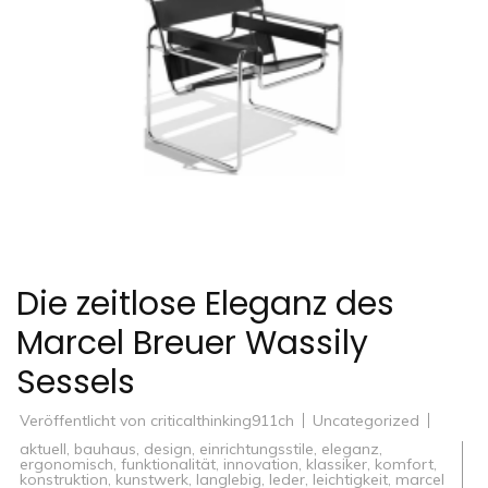
Die zeitlose Eleganz des
Marcel Breuer Wassily
Sessels
Veröffentlicht von
criticalthinking911ch
Uncategorized
aktuell
,
bauhaus
,
design
,
einrichtungsstile
,
eleganz
,
ergonomisch
,
funktionalität
,
innovation
,
klassiker
,
komfort
,
konstruktion
,
kunstwerk
,
langlebig
,
leder
,
leichtigkeit
,
marcel