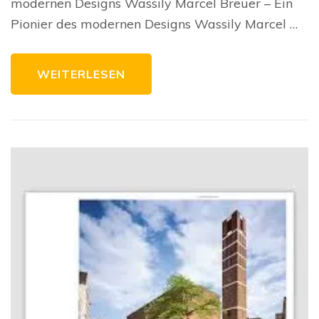
modernen Designs Wassily Marcel Breuer – Ein
Breuer
und
Pionier des modernen Designs Wassily Marcel …
sein
revolutionärer
Stil
WEITERLESEN