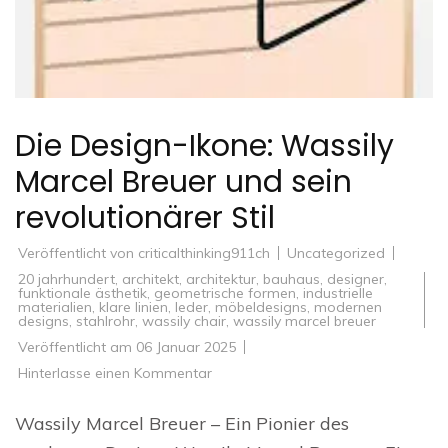
Die Design-Ikone: Wassily
Marcel Breuer und sein
revolutionärer Stil
Veröffentlicht von
criticalthinking911ch
Uncategorized
20 jahrhundert
,
architekt
,
architektur
,
bauhaus
,
designer
,
funktionale ästhetik
,
geometrische formen
,
industrielle
materialien
,
klare linien
,
leder
,
möbeldesigns
,
modernen
designs
,
stahlrohr
,
wassily chair
,
wassily marcel breuer
Veröffentlicht am
06 Januar 2025
zu
Hinterlasse einen Kommentar
Die
Design-
Ikone:
Wassily Marcel Breuer – Ein Pionier des
Wassily
Marcel