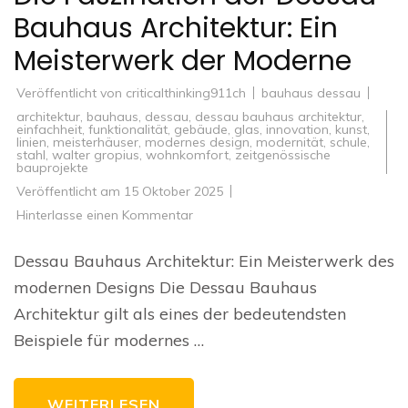
Bauhaus Architektur: Ein
Meisterwerk der Moderne
Veröffentlicht von
criticalthinking911ch
bauhaus dessau
architektur
,
bauhaus
,
dessau
,
dessau bauhaus architektur
,
einfachheit
,
funktionalität
,
gebäude
,
glas
,
innovation
,
kunst
,
linien
,
meisterhäuser
,
modernes design
,
modernität
,
schule
,
stahl
,
walter gropius
,
wohnkomfort
,
zeitgenössische
bauprojekte
Veröffentlicht am
15 Oktober 2025
zu
Hinterlasse einen Kommentar
Die
Faszination
der
Dessau Bauhaus Architektur: Ein Meisterwerk des
Dessau
Bauhaus
modernen Designs Die Dessau Bauhaus
Architektur:
Ein
Architektur gilt als eines der bedeutendsten
Meisterwerk
der
Beispiele für modernes …
Moderne
WEITERLESEN