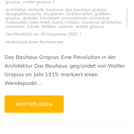
gropius
,
walter gropius
architektur
,
ästhetik
,
bauhaus
,
das bauhaus gropius
,
designphilosophie
,
disziplinen
,
funktionalität
,
grafiken
,
gropius
,
gründer
,
handwerk
,
innovationen
,
innovative
materialien
,
klare linien
,
kunst
,
möbeln
,
moderne architektur
,
revolution
,
schule
,
textilien
,
visionär
,
walter gropius
Veröffentlicht am
05 Dezember 2025
zu
Hinterlasse einen Kommentar
Die
revolutionäre
Architektur
Das Bauhaus Gropius: Eine Revolution in der
des
Bauhaus
Architektur Das Bauhaus, gegründet von Walter
unter
Gropius
Gropius im Jahr 1919, markiert einen
Wendepunkt …
WEITERLESEN