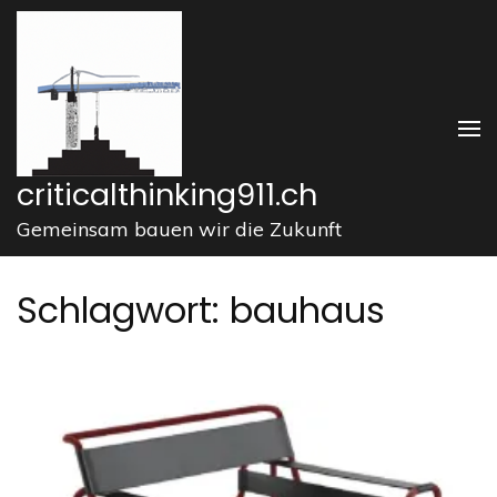
Zum
Inhalt
springen
(Enter
drücken)
criticalthinking911.ch
Gemeinsam bauen wir die Zukunft
Schlagwort:
bauhaus