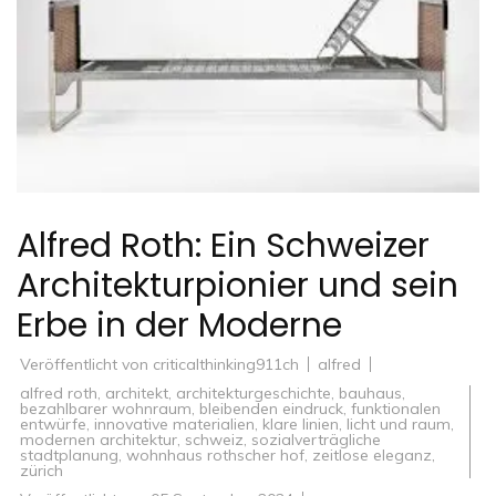
Alfred Roth: Ein Schweizer
Architekturpionier und sein
Erbe in der Moderne
Veröffentlicht von
criticalthinking911ch
alfred
alfred roth
,
architekt
,
architekturgeschichte
,
bauhaus
,
bezahlbarer wohnraum
,
bleibenden eindruck
,
funktionalen
entwürfe
,
innovative materialien
,
klare linien
,
licht und raum
,
modernen architektur
,
schweiz
,
sozialverträgliche
stadtplanung
,
wohnhaus rothscher hof
,
zeitlose eleganz
,
zürich