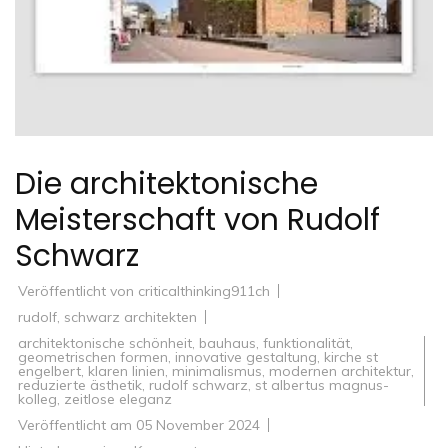
Die architektonische
Meisterschaft von Rudolf
Schwarz
Veröffentlicht von
criticalthinking911ch
rudolf
,
schwarz architekten
architektonische schönheit
,
bauhaus
,
funktionalität
,
geometrischen formen
,
innovative gestaltung
,
kirche st
engelbert
,
klaren linien
,
minimalismus
,
modernen architektur
,
reduzierte ästhetik
,
rudolf schwarz
,
st albertus magnus-
kolleg
,
zeitlose eleganz
Veröffentlicht am
05 November 2024