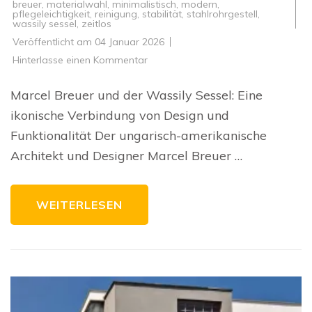
breuer
,
materialwahl
,
minimalistisch
,
modern
,
pflegeleichtigkeit
,
reinigung
,
stabilität
,
stahlrohrgestell
,
wassily sessel
,
zeitlos
Veröffentlicht am
04 Januar 2026
zu
Hinterlasse einen Kommentar
Die
zeitlose
Eleganz
Marcel Breuer und der Wassily Sessel: Eine
des
Marcel
ikonische Verbindung von Design und
Breuer
Wassily
Funktionalität Der ungarisch-amerikanische
Sessels
Architekt und Designer Marcel Breuer …
WEITERLESEN