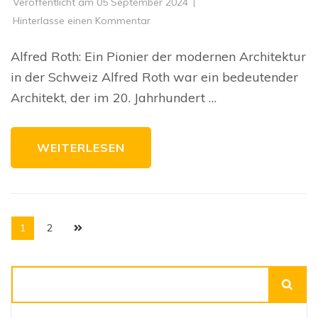
Veröffentlicht am
05 September 2024
zu
Hinterlasse einen Kommentar
Alfred
Roth:
Ein
Alfred Roth: Ein Pionier der modernen Architektur
Schweizer
Architekturpionier
in der Schweiz Alfred Roth war ein bedeutender
und
sein
Architekt, der im 20. Jahrhundert …
Erbe
in
der
Moderne
WEITERLESEN
Seitennummerierung
Seite
Seite
1
2
der
Beiträge
Suchen