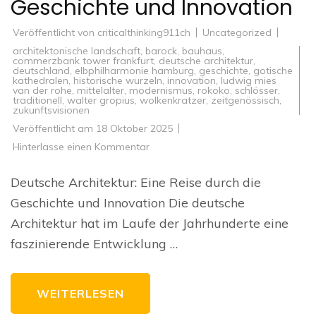
Geschichte und Innovation
Veröffentlicht von
criticalthinking911ch
Uncategorized
architektonische landschaft
,
barock
,
bauhaus
,
commerzbank tower frankfurt
,
deutsche architektur
,
deutschland
,
elbphilharmonie hamburg
,
geschichte
,
gotische
kathedralen
,
historische wurzeln
,
innovation
,
ludwig mies
van der rohe
,
mittelalter
,
modernismus
,
rokoko
,
schlösser
,
traditionell
,
walter gropius
,
wolkenkratzer
,
zeitgenössisch
,
zukunftsvisionen
Veröffentlicht am
18 Oktober 2025
zu
Hinterlasse einen Kommentar
Die
Vielfalt
der
Deutsche Architektur: Eine Reise durch die
deutschen
Architektur:
Geschichte und Innovation Die deutsche
Eine
Reise
Architektur hat im Laufe der Jahrhunderte eine
durch
Geschichte
faszinierende Entwicklung …
und
Innovation
WEITERLESEN