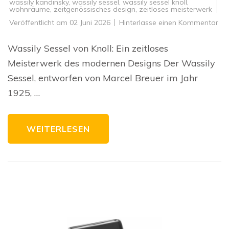
wassily kandinsky
,
wassily sessel
,
wassily sessel knoll
,
wohnräume
,
zeitgenössisches design
,
zeitloses meisterwerk
zu
Veröffentlicht am
02 Juni 2026
Hinterlasse einen Kommentar
Da
zei
Mei
Wassily Sessel von Knoll: Ein zeitloses
De
Was
Meisterwerk des modernen Designs Der Wassily
Ses
vo
Sessel, entworfen von Marcel Breuer im Jahr
Kno
1925, …
WEITERLESEN