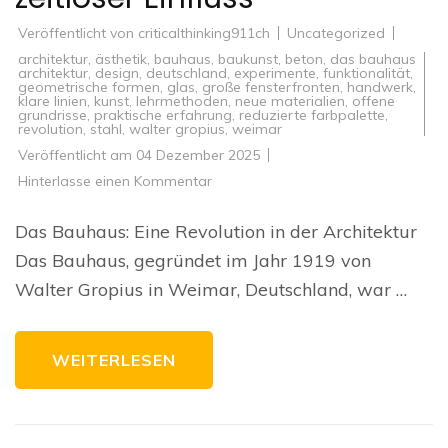
Veröffentlicht von
criticalthinking911ch
Uncategorized
architektur
,
ästhetik
,
bauhaus
,
baukunst
,
beton
,
das bauhaus
architektur
,
design
,
deutschland
,
experimente
,
funktionalität
,
geometrische formen
,
glas
,
große fensterfronten
,
handwerk
,
klare linien
,
kunst
,
lehrmethoden
,
neue materialien
,
offene
grundrisse
,
praktische erfahrung
,
reduzierte farbpalette
,
revolution
,
stahl
,
walter gropius
,
weimar
Veröffentlicht am
04 Dezember 2025
zu
Hinterlasse einen Kommentar
Die
Revolution
der
Das Bauhaus: Eine Revolution in der Architektur
Bauhaus-
Architektur:
Das Bauhaus, gegründet im Jahr 1919 von
Ein
zeitloser
Walter Gropius in Weimar, Deutschland, war …
Einfluss
WEITERLESEN