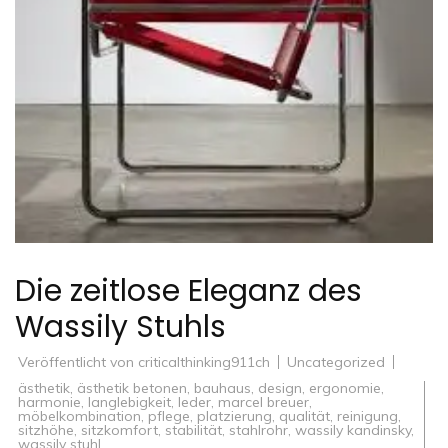
Die zeitlose Eleganz des
Wassily Stuhls
Veröffentlicht von
criticalthinking911ch
Uncategorized
ästhetik
,
ästhetik betonen
,
bauhaus
,
design
,
ergonomie
,
harmonie
,
langlebigkeit
,
leder
,
marcel breuer
,
möbelkombination
,
pflege
,
platzierung
,
qualität
,
reinigung
,
sitzhöhe
,
sitzkomfort
,
stabilität
,
stahlrohr
,
wassily kandinsky
,
wassily stuhl