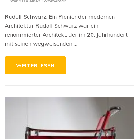
zu
Hinterlasse einen Kommentar
Die
architektonische
Meisterschaft
Rudolf Schwarz: Ein Pionier der modernen
von
Rudolf
Architektur Rudolf Schwarz war ein
Schwarz
renommierter Architekt, der im 20. Jahrhundert
mit seinen wegweisenden …
WEITERLESEN