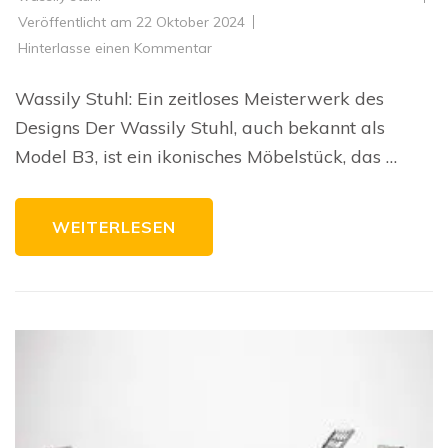
Veröffentlicht am
22 Oktober 2024
zu
Hinterlasse einen Kommentar
Die
zeitlose
Eleganz
Wassily Stuhl: Ein zeitloses Meisterwerk des
des
Wassily
Designs Der Wassily Stuhl, auch bekannt als
Stuhls
Model B3, ist ein ikonisches Möbelstück, das …
WEITERLESEN