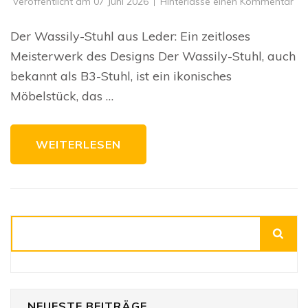
zu
Veröffentlicht am
07 Juni 2026
Hinterlasse einen Kommentar
Da
zei
De
Der Wassily-Stuhl aus Leder: Ein zeitloses
de
Was
Meisterwerk des Designs Der Wassily-Stuhl, auch
Stu
au
bekannt als B3-Stuhl, ist ein ikonisches
Le
Möbelstück, das …
WEITERLESEN
Suchen
NEUESTE BEITRÄGE