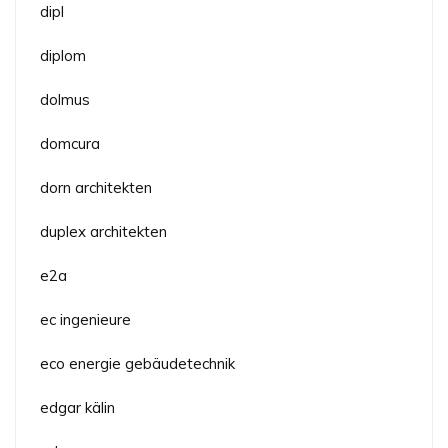
dipl
diplom
dolmus
domcura
dorn architekten
duplex architekten
e2a
ec ingenieure
eco energie gebäudetechnik
edgar kälin