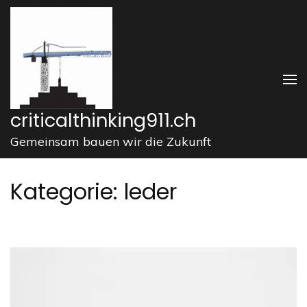
Zum
Inhalt
springen
(Enter
drücken)
criticalthinking911.ch
Gemeinsam bauen wir die Zukunft
Kategorie:
leder