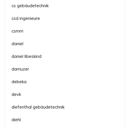
cs gebäudetechnik
csd ingenieure
csmm
daniel
daniel libeskind
darnuzer
debeka
devk
diefenthal gebäudetechnik
diehl