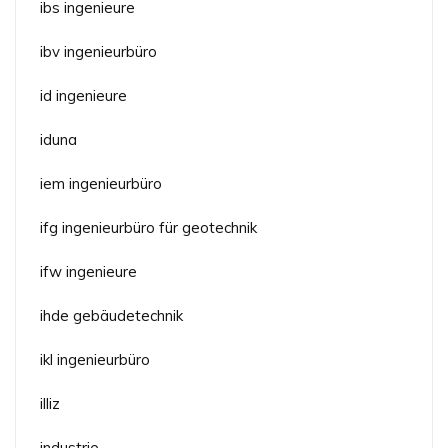
ibs ingenieure
ibv ingenieurbüro
id ingenieure
iduna
iem ingenieurbüro
ifg ingenieurbüro für geotechnik
ifw ingenieure
ihde gebäudetechnik
ikl ingenieurbüro
illiz
industrie