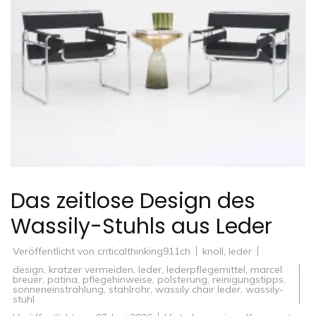
Das zeitlose Design des
Wassily-Stuhls aus Leder
Veröffentlicht von
criticalthinking911ch
knoll
,
leder
design
,
kratzer vermeiden
,
leder
,
lederpflegemittel
,
marcel
breuer
,
patina
,
pflegehinweise
,
polsterung
,
reinigungstipps
,
sonneneinstrahlung
,
stahlrohr
,
wassily chair leder
,
wassily-
stuhl