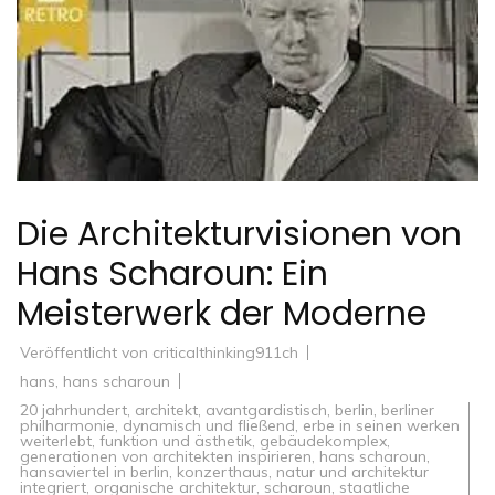
Die Architekturvisionen von
Hans Scharoun: Ein
Meisterwerk der Moderne
Veröffentlicht von
criticalthinking911ch
hans
,
hans scharoun
20 jahrhundert
,
architekt
,
avantgardistisch
,
berlin
,
berliner
philharmonie
,
dynamisch und fließend
,
erbe in seinen werken
weiterlebt
,
funktion und ästhetik
,
gebäudekomplex
,
generationen von architekten inspirieren
,
hans scharoun
,
hansaviertel in berlin
,
konzerthaus
,
natur und architektur
integriert
,
organische architektur
,
scharoun
,
staatliche