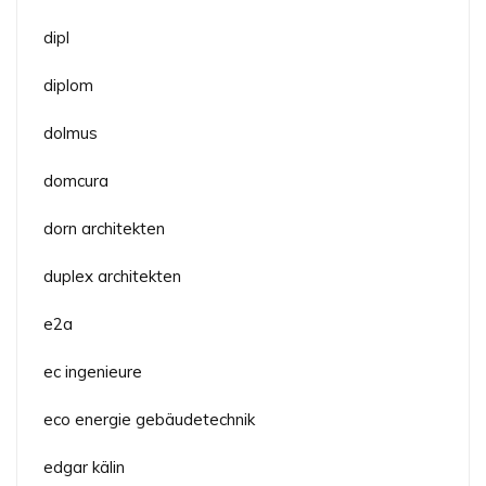
dipl
diplom
dolmus
domcura
dorn architekten
duplex architekten
e2a
ec ingenieure
eco energie gebäudetechnik
edgar kälin