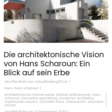
Die architektonische Vision
von Hans Scharoun: Ein
Blick auf sein Erbe
Veröffentlicht von
criticalthinking911ch
hans
,
hans scharoun
architektonische meisterwerke
,
berliner philharmonie
,
hans
scharoun
,
innovative gestaltung
,
modernen architektur
,
organischen bauens
,
schminke-haus
,
staatsarchiv
,
visionärer
ansatz
Veröffentlicht am
14 September 2024