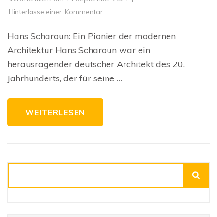
zu
Hinterlasse einen Kommentar
Die
architektonische
Vision
Hans Scharoun: Ein Pionier der modernen
von
Hans
Architektur Hans Scharoun war ein
Scharoun:
Ein
herausragender deutscher Architekt des 20.
Blick
auf
Jahrhunderts, der für seine …
sein
Erbe
WEITERLESEN
Suchen