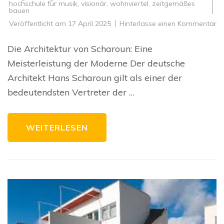
hochschule für musik
,
visionär
,
wohnviertel
,
zeitgemäßes
bauen
zu
Veröffentlicht am
17 April 2025
Hinterlasse einen Kommentar
Di
Ar
vo
Die Architektur von Scharoun: Eine
H
Sc
Meisterleistung der Moderne Der deutsche
Ei
Me
Architekt Hans Scharoun gilt als einer der
de
M
bedeutendsten Vertreter der …
WEITERLESEN