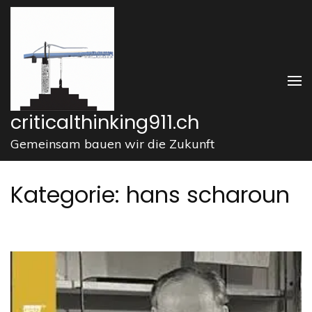
Zum
Inhalt
springen
(Enter
drücken)
criticalthinking911.ch
Gemeinsam bauen wir die Zukunft
Kategorie:
hans scharoun