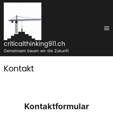
Zum
Inhalt
springen
(Enter
drücken)
criticalthinking911.ch
Gemeinsam bauen wir die Zukunft
Kontakt
Kontaktformular