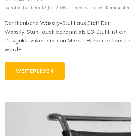
zu
Veröffentlicht am
12 Juni 2026
Hinterlasse einen Kommentar
De
zei
Ch
Der ikonische Wassily-Stuhl aus Stoff Der
de
Was
Wassily-Stuhl, auch bekannt als B3-Stuhl, ist ein
Stu
mit
Designklassiker, der von Marcel Breuer entworfen
St
wurde. …
WEITERLESEN