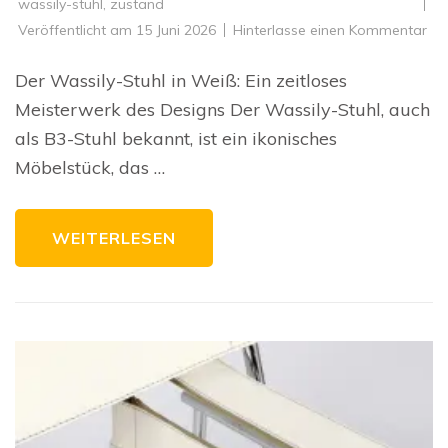
wassily-stuhl
,
zustand
zu
Veröffentlicht am
15 Juni 2026
Hinterlasse einen Kommentar
De
zei
Ch
Der Wassily-Stuhl in Weiß: Ein zeitloses
de
Was
Meisterwerk des Designs Der Wassily-Stuhl, auch
Cha
in
als B3-Stuhl bekannt, ist ein ikonisches
We
Möbelstück, das …
WEITERLESEN