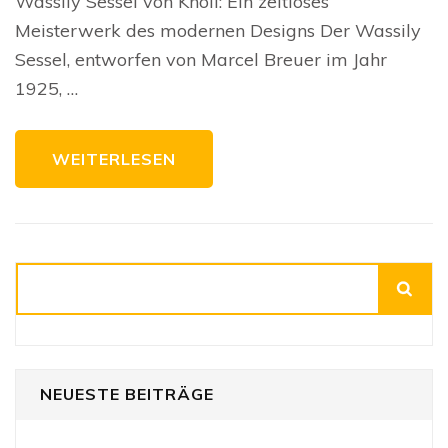
Wassily Sessel von Knoll: Ein zeitloses
De
Was
Meisterwerk des modernen Designs Der Wassily
Ses
vo
Sessel, entworfen von Marcel Breuer im Jahr
Kno
1925, …
WEITERLESEN
Suchen
NEUESTE BEITRÄGE