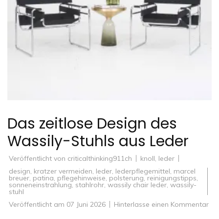
Das zeitlose Design des
Wassily-Stuhls aus Leder
Veröffentlicht von
criticalthinking911ch
knoll
,
leder
design
,
kratzer vermeiden
,
leder
,
lederpflegemittel
,
marcel
breuer
,
patina
,
pflegehinweise
,
polsterung
,
reinigungstipps
,
sonneneinstrahlung
,
stahlrohr
,
wassily chair leder
,
wassily-
stuhl
zu
Veröffentlicht am
07 Juni 2026
Hinterlasse einen Kommentar
Da
zei