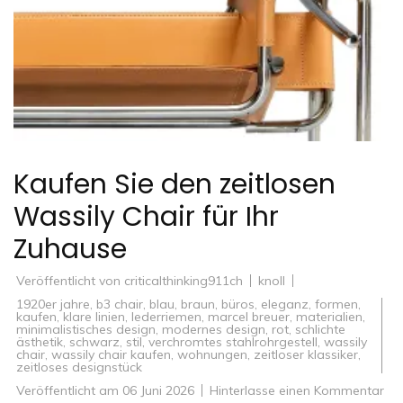
Kaufen Sie den zeitlosen
Wassily Chair für Ihr
Zuhause
Veröffentlicht von
criticalthinking911ch
knoll
1920er jahre
,
b3 chair
,
blau
,
braun
,
büros
,
eleganz
,
formen
,
kaufen
,
klare linien
,
lederriemen
,
marcel breuer
,
materialien
,
minimalistisches design
,
modernes design
,
rot
,
schlichte
ästhetik
,
schwarz
,
stil
,
verchromtes stahlrohrgestell
,
wassily
chair
,
wassily chair kaufen
,
wohnungen
,
zeitloser klassiker
,
zeitloses designstück
zu
Veröffentlicht am
06 Juni 2026
Hinterlasse einen Kommentar
Ka