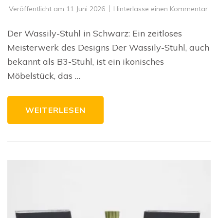
zu
Veröffentlicht am
11 Juni 2026
Hinterlasse einen Kommentar
De
zei
Ch
Der Wassily-Stuhl in Schwarz: Ein zeitloses
de
Was
Meisterwerk des Designs Der Wassily-Stuhl, auch
Cha
in
bekannt als B3-Stuhl, ist ein ikonisches
Sc
Möbelstück, das …
WEITERLESEN