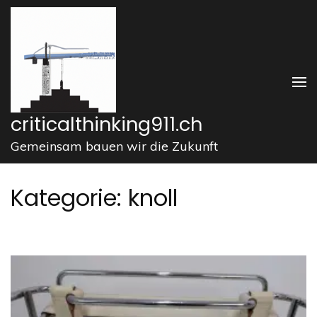
Zum
Inhalt
springen
(Enter
drücken)
criticalthinking911.ch
Gemeinsam bauen wir die Zukunft
Kategorie:
knoll