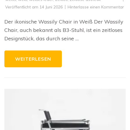
zu
Veröffentlicht am
14 Juni 2026
Hinterlasse einen Kommentar
De
zei
Ch
Der ikonische Wassily Chair in Weiß Der Wassily
de
we
Chair, auch bekannt als B3-Stuhl, ist ein zeitloses
Was
Cha
Designstück, das durch seine …
WEITERLESEN