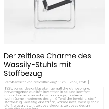
Der zeitlose Charme des
Wassily-Stuhls mit
Stoffbezug
Veröffentlicht von
criticalthinking911ch
knoll
,
stoff
1925
,
büros
,
designklassiker
,
gemütliche atmosphäre
,
hervorragende qualität
,
investition in stil und komfort
,
marcel breuer
,
minimalistisches design
,
moderne
wohnräume
,
modernes design
,
öffentliche bereiche
,
stoff
,
stoffbezug
,
vielseitig einsetzbar
,
warme note
,
wassily chair
stoff
,
wassily-stuhl
,
zeitlose eleganz
,
zeitloses design
,
zusätzlicher komfort