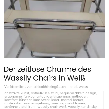
Der zeitlose Charme des
Wassily Chairs in Weiß
Veröffentlicht von
criticalthinking911ch
knoll
,
weiss
abstrakte kunst
,
ästhetik
,
b3-stuhl
,
bequemlichkeit
,
design
,
ergonomie
,
funktionalität
,
identifizierungsmethoden
,
komfort
,
künstler
,
kunstwerk
,
leder
,
marcel breuer
,
materialien
,
namensgebung
,
preis
,
reproduktionen
,
schönheit
,
stahlrohr
,
wassily chair weiß
,
wassily kandinsky
,