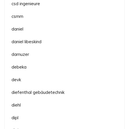
csd ingenieure
csmm
daniel
daniel libeskind
darnuzer
debeka
devk
diefenthal gebäudetechnik
diehl
dipl