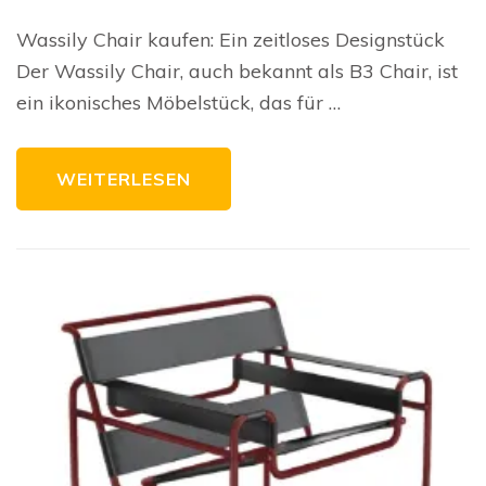
Sie
de
Wassily Chair kaufen: Ein zeitloses Designstück
zei
Was
Der Wassily Chair, auch bekannt als B3 Chair, ist
Cha
für
ein ikonisches Möbelstück, das für …
Ihr
Zu
WEITERLESEN