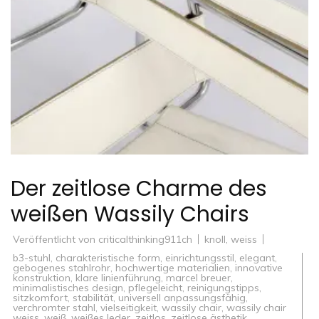
Der zeitlose Charme des
weißen Wassily Chairs
Veröffentlicht von
criticalthinking911ch
knoll
,
weiss
b3-stuhl
,
charakteristische form
,
einrichtungsstil
,
elegant
,
gebogenes stahlrohr
,
hochwertige materialien
,
innovative
konstruktion
,
klare linienführung
,
marcel breuer
,
minimalistisches design
,
pflegeleicht
,
reinigungstipps
,
sitzkomfort
,
stabilität
,
universell anpassungsfähig
,
verchromter stahl
,
vielseitigkeit
,
wassily chair
,
wassily chair
weiss
,
weiß
,
weißes leder
,
zeitlos
,
zeitlose ästhetik