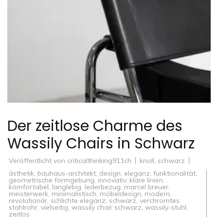
Der zeitlose Charme des
Wassily Chairs in Schwarz
Veröffentlicht von
criticalthinking911ch
knoll
,
schwarz
ästhetik
,
bauhaus-architekt
,
design
,
eleganz
,
funktionalität
,
geometrische formgebung
,
innovativ
,
klare linien
,
komfortabel
,
langlebig
,
lederbezug
,
marcel breuer
,
meisterwerk
,
minimalistisch
,
möbeldesign
,
modern
,
revolutionär
,
schlichte eleganz
,
schwarz
,
verchromtes
stahlrohr
,
vielseitig
,
wassily chair schwarz
,
wassily-stuhl
,
zeitlos