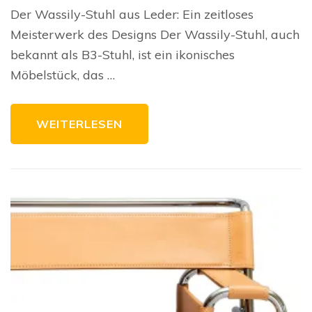
De
Der Wassily-Stuhl aus Leder: Ein zeitloses
de
Was
Meisterwerk des Designs Der Wassily-Stuhl, auch
Stu
au
bekannt als B3-Stuhl, ist ein ikonisches
Le
Möbelstück, das …
WEITERLESEN