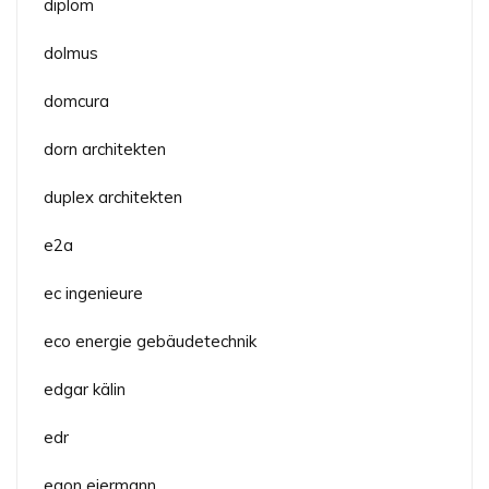
diplom
dolmus
domcura
dorn architekten
duplex architekten
e2a
ec ingenieure
eco energie gebäudetechnik
edgar kälin
edr
egon eiermann