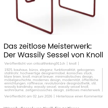
Das zeitlose Meisterwerk:
Der Wassily Sessel von Knoll
Veröffentlicht von
criticalthinking911ch
knoll
1925
,
bauhaus
,
büros
,
eleganz
,
funktionalität
,
gebogenes
stahlrohr
,
hochwertige designermöbel
,
ikonisches stück
,
klare linien
,
knoll
,
marcel breuer
,
minimalistisches design
,
möbelgeschichte
,
modernes design
,
modernität
,
öffentliche
einrichtungen
,
raffinesse
,
revolutionäre designästhetik
,
stil
,
wassily kandinsky
,
wassily sessel
,
wassily sessel knoll
,
wohnräume
,
zeitgenössisches design
,
zeitloses meisterwerk
zu
Veröffentlicht am
02 Juni 2026
Hinterlasse einen Kommentar
Da
zei
Mei