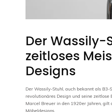
Der Wassily-S
zeitloses Mei
Designs
Der Wassily-Stuhl, auch bekannt als B3-Stu
revolutionäres Design und seine zeitlos
Marcel Breuer in den 1920er Jahren, gilt
Möbeldesigns.