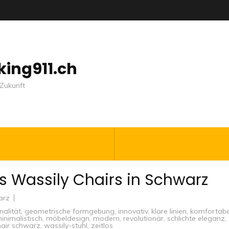
nking911.ch
Zukunft
s Wassily Chairs in Schwarz
arz
nalität
,
geometrische formgebung
,
innovativ
,
klare linien
,
komfortabe
inimalistisch
,
möbeldesign
,
modern
,
revolutionär
,
schlichte eleganz
,
hair schwarz
,
wassily-stuhl
,
zeitlos