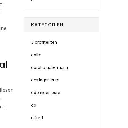
es
t
KATEGORIEN
ine
3 architekten
aalto
al
abraha achermann
acs ingenieure
diesen
ade ingenieure
e
ag
ung
alfred