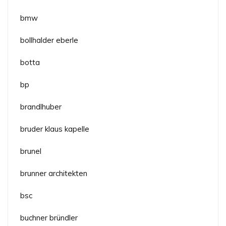
bmw
bollhalder eberle
botta
bp
brandlhuber
bruder klaus kapelle
brunel
brunner architekten
bsc
buchner bründler