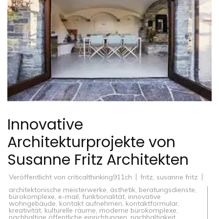
Innovative
Architekturprojekte von
Susanne Fritz Architekten
Veröffentlicht von
criticalthinking911ch
fritz
,
susanne fritz
architektonische meisterwerke
,
ästhetik
,
beratungsdienste
,
bürokomplexe
,
e-mail
,
funktionalität
,
innovative
wohngebäude
,
kontakt aufnehmen
,
kontaktformular
,
kreativität
,
kulturelle räume
,
moderne bürokomplexe
,
nachhaltige öffentliche einrichtungen
,
nachhaltigkeit
,