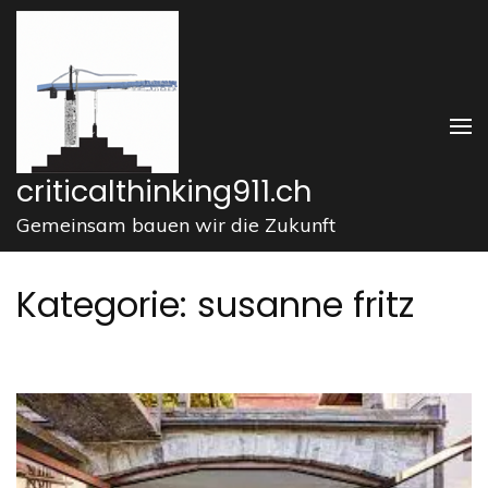
Zum
Inhalt
springen
(Enter
drücken)
criticalthinking911.ch
Gemeinsam bauen wir die Zukunft
Kategorie:
susanne fritz