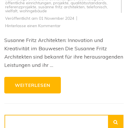
öffentliche einrichtungen
,
projekte
,
qualitätsstandards
,
referenzprojekte
,
susanne fritz architekten
,
telefonisch
,
vielfalt
,
wohngebäude
Veröffentlicht am
01 November 2024
zu
Hinterlasse einen Kommentar
Innovative
Architekturprojekte
von
Susanne Fritz Architekten: Innovation und
Susanne
Fritz
Kreativität im Bauwesen Die Susanne Fritz
Architekten
Architekten sind bekannt für ihre herausragenden
Leistungen und ihr …
WEITERLESEN
Suchen