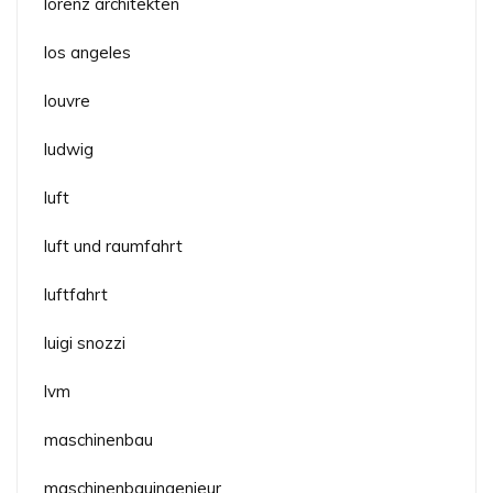
lorenz architekten
los angeles
louvre
ludwig
luft
luft und raumfahrt
luftfahrt
luigi snozzi
lvm
maschinenbau
maschinenbauingenieur