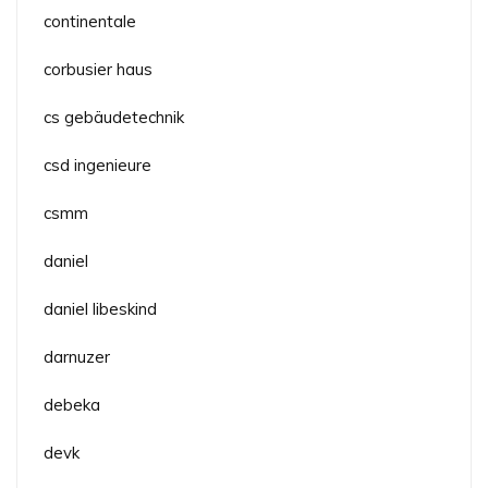
continentale
corbusier haus
cs gebäudetechnik
csd ingenieure
csmm
daniel
daniel libeskind
darnuzer
debeka
devk