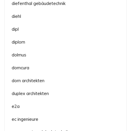
diefenthal gebäudetechnik
diehl
dipl
diplom
dolmus
domcura
dorn architekten
duplex architekten
e2a
ec ingenieure