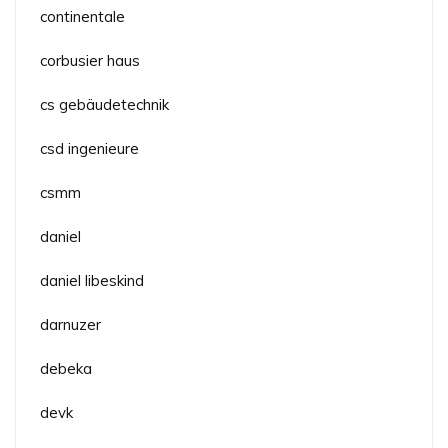
continentale
corbusier haus
cs gebäudetechnik
csd ingenieure
csmm
daniel
daniel libeskind
darnuzer
debeka
devk