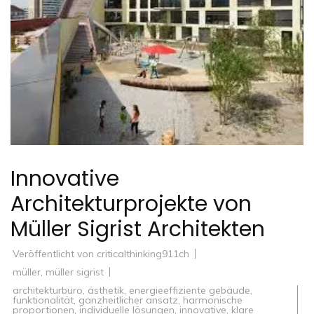
Innovative
Architekturprojekte von
Müller Sigrist Architekten
Veröffentlicht von
criticalthinking911ch
müller
,
müller sigrist
architekturbüro
,
ästhetik
,
energieeffiziente gebäude
,
funktionalität
,
ganzheitlicher ansatz
,
harmonische
proportionen
,
individuelle lösungen
,
innovative
,
klare