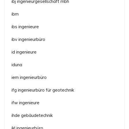
ibj ingenieurgesellschaft mbh
ibm
ibs ingenieure
ibv ingenieurbüro
id ingenieure
iduna
iem ingenieurbüro
ifg ingenieurbüro für geotechnik
ifw ingenieure
ihde gebäudetechnik
ikl ingenieurbüro