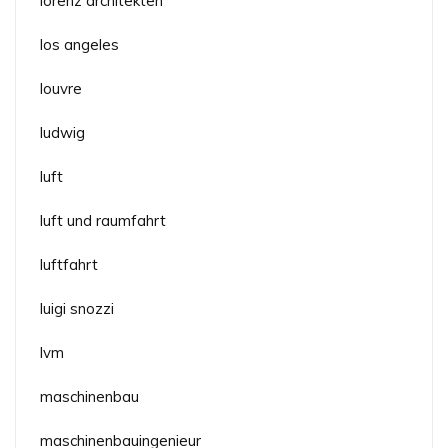
lorenz architekten
los angeles
louvre
ludwig
luft
luft und raumfahrt
luftfahrt
luigi snozzi
lvm
maschinenbau
maschinenbauingenieur