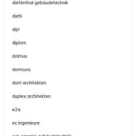
diefenthal gebäudetechnik
diehl
dipl
diplom
dolmus
domcura
dorn architekten
duplex architekten
e2a
ec ingenieure