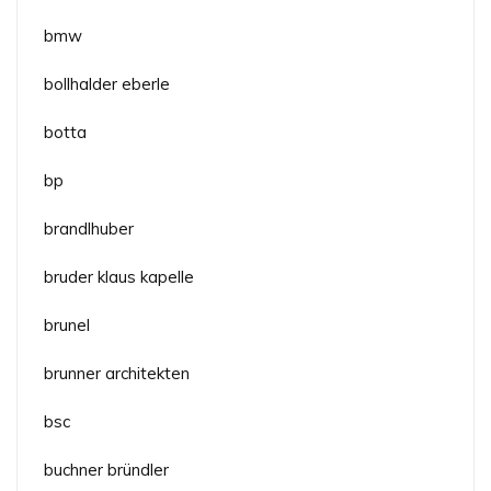
bmw
bollhalder eberle
botta
bp
brandlhuber
bruder klaus kapelle
brunel
brunner architekten
bsc
buchner bründler