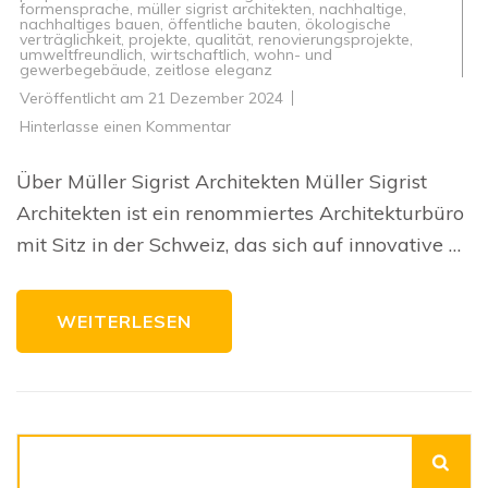
formensprache
,
müller sigrist architekten
,
nachhaltige
,
nachhaltiges bauen
,
öffentliche bauten
,
ökologische
verträglichkeit
,
projekte
,
qualität
,
renovierungsprojekte
,
umweltfreundlich
,
wirtschaftlich
,
wohn- und
gewerbegebäude
,
zeitlose eleganz
Veröffentlicht am
21 Dezember 2024
zu
Hinterlasse einen Kommentar
Innovative
Architekturprojekte
von
Über Müller Sigrist Architekten Müller Sigrist
Müller
Sigrist
Architekten ist ein renommiertes Architekturbüro
Architekten
mit Sitz in der Schweiz, das sich auf innovative …
WEITERLESEN
Suchen