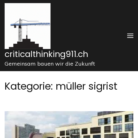
Zum
Inhalt
springen
(Enter
drücken)
criticalthinking911.ch
Gemeinsam bauen wir die Zukunft
Kategorie:
müller sigrist