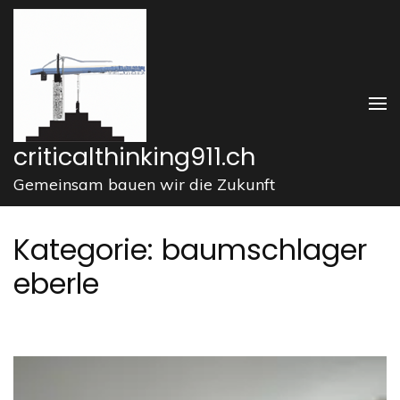
Zum
Inhalt
springen
(Enter
drücken)
criticalthinking911.ch
Gemeinsam bauen wir die Zukunft
Kategorie:
baumschlager
eberle