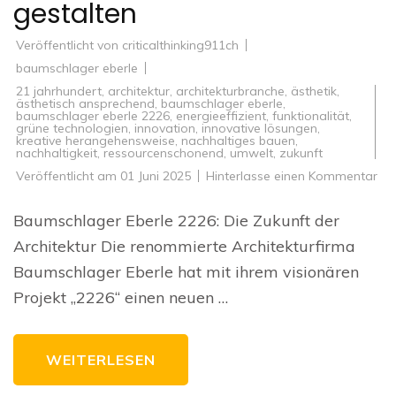
gestalten
Veröffentlicht von
criticalthinking911ch
baumschlager eberle
21 jahrhundert
,
architektur
,
architekturbranche
,
ästhetik
,
ästhetisch ansprechend
,
baumschlager eberle
,
baumschlager eberle 2226
,
energieeffizient
,
funktionalität
,
grüne technologien
,
innovation
,
innovative lösungen
,
kreative herangehensweise
,
nachhaltiges bauen
,
nachhaltigkeit
,
ressourcenschonend
,
umwelt
,
zukunft
zu
Veröffentlicht am
01 Juni 2025
Hinterlasse einen Kommentar
Ba
Ebe
222
Baumschlager Eberle 2226: Die Zukunft der
Die
Zuk
Architektur Die renommierte Architekturfirma
der
Arc
Baumschlager Eberle hat mit ihrem visionären
ges
Projekt „2226“ einen neuen …
WEITERLESEN