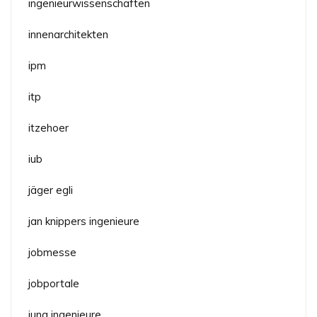
ingenieurwissenschaften
innenarchitekten
ipm
itp
itzehoer
iub
jäger egli
jan knippers ingenieure
jobmesse
jobportale
jung ingenieure