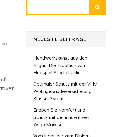
Suchen
NEUESTE BEITRÄGE
rtes
Handwerkskunst aus dem
Allgäu: Die Tradition von
e
ur
Hagspiel Stachel Uhlig
nft
Optimaler Schutz mit der VHV
s
ativen
Wohngebäudeversicherung
Klassik Garant
ge
Erleben Sie Komfort und
Schutz mit der innovativen
Wigo Markise!
Vom Ingenieur zum Diplom-