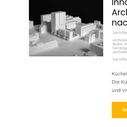
Inn
Arc
nac
Veröffe
archite
team
,
i
herang
archite
Veröffe
Küchel
Die Kü
und vi
W