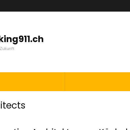
nking911.ch
Zukunft
itects