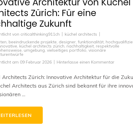
ovative Architektur von Küchel
hitects Zürich: Für eine
hhaltige Zukunft
ntlicht von
criticalthinking911ch
küchel architects
kten
,
beeindruckende projekte
,
designer
,
funktionalität
,
hochqualifizie
nnovative
,
küchel architects zürich
,
nachhaltigkeit
,
respektvolle
ehensweise
,
umgebung
,
vielseitiges portfolio
,
visionäre
kturentwürfe
zu
ntlicht am
09 Februar 2026
Hinterlasse einen Kommentar
Innovativ
Architekt
von
 Architects Zürich: Innovative Architektur für die Zuku
Küchel
Architect
chel Architects aus Zürich sind bekannt für ihre innov
Zürich:
Für
sionären …
eine
nachhalti
Zukunft
EITERLESEN