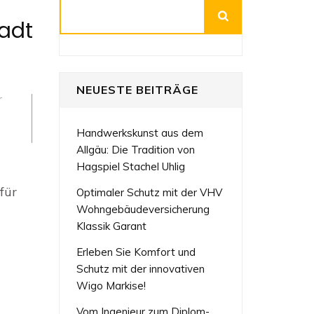
Suchen
tadt
NEUESTE BEITRÄGE
r
Handwerkskunst aus dem
Allgäu: Die Tradition von
Hagspiel Stachel Uhlig
er
für
Optimaler Schutz mit der VHV
onische
Wohngebäudeversicherung
s
Klassik Garant
Erleben Sie Komfort und
Schutz mit der innovativen
Wigo Markise!
Vom Ingenieur zum Diplom-