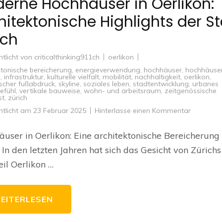
erne Hochhäuser in Oerlikon:
hitektonische Highlights der S
ich
ntlicht von
criticalthinking911ch
oerlikon
ktonische bereicherung
,
energieverwendung
,
hochhäuser
,
hochhäuse
n
,
infrastruktur
,
kulturelle vielfalt
,
mobilität
,
nachhaltigkeit
,
oerlikon
,
scher fußabdruck
,
skyline
,
soziales leben
,
stadtentwicklung
,
urbanes
efühl
,
vertikale bauweise
,
wohn- und arbeitsraum
,
zeitgenössische
st
,
zürich
zu
ntlicht am
23 Februar 2025
Hinterlasse einen Kommentar
Moderne
Hochhäus
in
user in Oerlikon: Eine architektonische Bereicherung 
Oerlikon:
Architekt
 In den letzten Jahren hat sich das Gesicht von Zürichs
Highlight
der
eil Oerlikon …
Stadt
Zürich
EITERLESEN