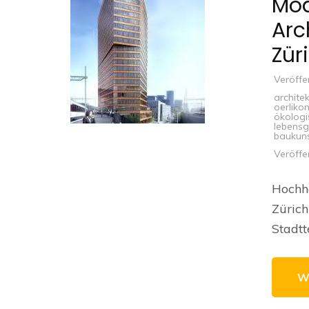
Mod
Arc
Zür
Veröffe
archite
oerliko
ökologi
lebensg
baukun
Veröffe
Hochhä
Zürich
Stadtt
W