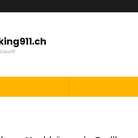
nking911.ch
Zukunft