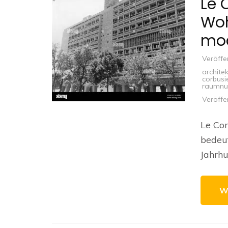
Le 
Woh
mod
Veröffe
architek
corbusi
raumnu
Veröffe
Le Cor
bedeut
Jahrhu
W