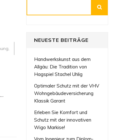
Suchen
NEUESTE BEITRÄGE
anung
,
Handwerkskunst aus dem
Allgäu: Die Tradition von
Hagspiel Stachel Uhlig
Optimaler Schutz mit der VHV
hine:
Wohngebäudeversicherung
 …
Klassik Garant
Erleben Sie Komfort und
Schutz mit der innovativen
Wigo Markise!
Vom Ingenieur zum Diplom-