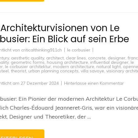
 Architekturvisionen von Le
busier: Ein Blick auf sein Erbe
ntlicht von
criticalthinking911ch
le corbusier
ntury
,
aesthetic quality
,
architect
,
clear lines
,
concrete
,
designer
,
fran
ality
,
geometric forms
,
housing architecture
,
influential designer
,
le
er
,
le corbusier architektur
,
modern architecture
,
natural light
,
openne
steel
,
theorist
,
urban planning concepts
,
villa savoye
,
visionary archit
zu
ntlicht am
27 Dezember 2024
Hinterlasse einen Kommentar
Die
Archite
von
busier: Ein Pionier der modernen Architektur Le Corbu
Le
Corbusi
lich Charles-Édouard Jeanneret-Gris, war ein visionär
Ein
Blick
ekt, Designer und Theoretiker, der …
auf
sein
Erbe