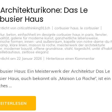
 Architekturikone: Das Le
busier Haus
ntlicht von
criticalthinking911ch
corbusier haus
,
le corbusier
tur
,
beton
,
einfachheit im designle corbusier haus in paris
,
fenster
,
alität
,
galerie für moderne kunst
,
ganzheitliche lebensweise
,
rische formen
,
innen- und außenraum
,
kapelle von notre-dame-du-
champ
,
klare linien
,
maison la roche
,
meisterwerk der architekturle
er
,
moderner baustil
,
offene grundrisse
,
stahl
,
tageslicht
,
unité d'habi
eillebauhaus
,
zeitlose eleganz
zu
ntlicht am
22 Januar 2026
Hinterlasse einen Kommentar
Die
Architektur
Das
busier Haus: Ein Meisterwerk der Architektur Das Le
Le
Corbusier
ier Haus, auch bekannt als „Maison La Roche“, ist ein
Haus
ches …
EITERLESEN