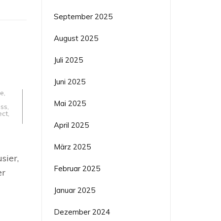
September 2025
August 2025
Juli 2025
Juni 2025
ce
,
Mai 2025
ss
,
ect
,
April 2025
März 2025
kturvisionen
sier,
er:
Februar 2025
er
Januar 2025
Dezember 2024