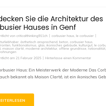
decken Sie die Architektur des
busier Hauses in Genf
ntlicht von
criticalthinking911ch
corbusier haus
,
le corbusier
kturliebhaber
,
ästhetisch ansprechend
,
beton
,
corbusier haus
,
fronten
,
funktionalismus
,
glas
,
ikonisches gebäude
,
kulturgut
,
le corbu
t
,
maison clarté
,
moderne architektur
,
offene grundrisse
,
rationalität
,
ohnungen
zu
ntlicht am
21 Februar 2025
Hinterlasse einen Kommentar
Entdecke
Sie
die
rbusier Haus: Ein Meisterwerk der Moderne Das Cor
Architekt
des
auch bekannt als Maison Clarté, ist ein ikonisches G
Corbusier
Hauses
in
Genf
EITERLESEN