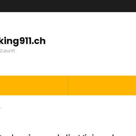
nking911.ch
Zukunft
r