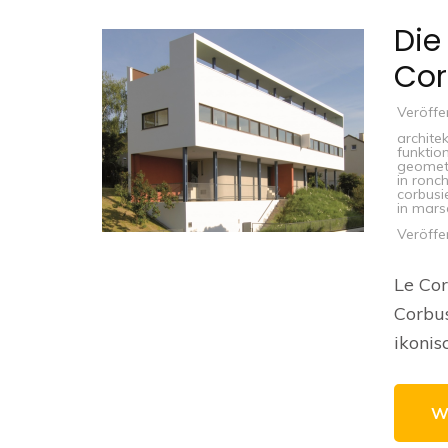
Die
Cor
Veröffe
architek
funktion
geomet
in ron
corbusi
in mars
Veröffe
Le Cor
Corbus
ikonis
W