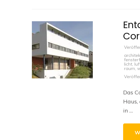
Ent
Cor
Veröffe
archite
fenster
licht
,
luf
raum
,
w
Veröffe
Das Co
Haus, 
in …
W