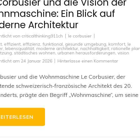
Corbusier und die Vision der
nmaschine: Ein Blick auf
erne Architektur
ntlicht von
criticalthinking911ch
le corbusier
t
,
effizient
,
effizienz
,
funktional
,
gesunde umgebung
,
komfort
,
le
er
,
lebensqualität
,
moderne architektur
,
nachhaltigkeit
,
rationelle pl
tzung
,
städtisches wohnen
,
urbanen herausforderungen
,
vision
zu
ntlicht am
24 Januar 2026
Hinterlasse einen Kommentar
Le
Corbusier
und
busier und die Wohnmaschine Le Corbusier, der
die
Vision
ende schweizerisch-französische Architekt des 20.
der
Wohnmasc
nderts, prägte den Begriff „Wohnmaschine“, um seine
Ein
Blick
auf
moderne
Architektur
EITERLESEN