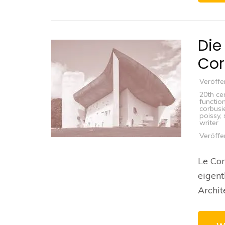
Die
Cor
Veröffe
20th ce
function
corbusi
poissy
,
writer
Veröffe
Le Cor
eigent
Archit