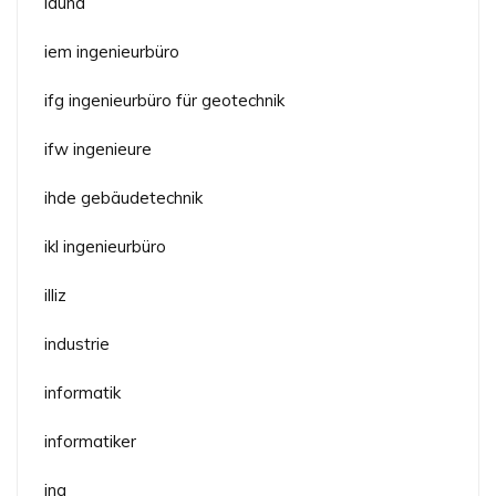
iduna
iem ingenieurbüro
ifg ingenieurbüro für geotechnik
ifw ingenieure
ihde gebäudetechnik
ikl ingenieurbüro
illiz
industrie
informatik
informatiker
ing