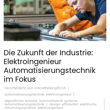
Die Zukunft der Industrie:
Elektroingenieur
Automatisierungstechnik
im Fokus
Veröffentlicht von
criticalthinking911ch
automatisierungstechnik
,
elektroingenieur
algorithmen entwick
,
automatisierte systeme
,
automatisierungstechnik
,
c
,
design
,
effizienter
,
elektrische
steuerungssysteme
,
elektroingenieur