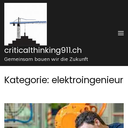
Zum
Inhalt
springen
(Enter
drücken)
criticalthinking911.ch
Gemeinsam bauen wir die Zukunft
Kategorie:
elektroingenieur