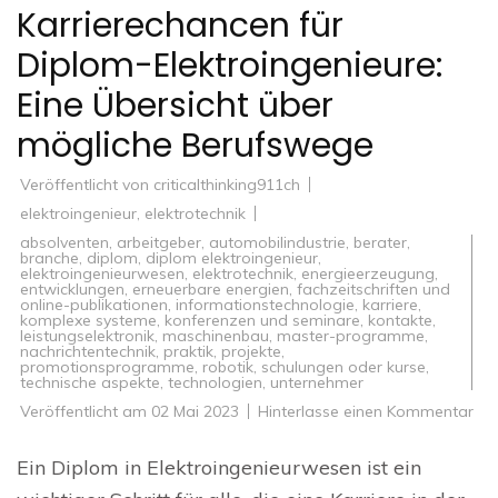
Karrierechancen für
Diplom-Elektroingenieure:
Eine Übersicht über
mögliche Berufswege
Veröffentlicht von
criticalthinking911ch
elektroingenieur
,
elektrotechnik
absolventen
,
arbeitgeber
,
automobilindustrie
,
berater
,
branche
,
diplom
,
diplom elektroingenieur
,
elektroingenieurwesen
,
elektrotechnik
,
energieerzeugung
,
entwicklungen
,
erneuerbare energien
,
fachzeitschriften und
online-publikationen
,
informationstechnologie
,
karriere
,
komplexe systeme
,
konferenzen und seminare
,
kontakte
,
leistungselektronik
,
maschinenbau
,
master-programme
,
nachrichtentechnik
,
praktik
,
projekte
,
promotionsprogramme
,
robotik
,
schulungen oder kurse
,
technische aspekte
,
technologien
,
unternehmer
zu
Veröffentlicht am
02 Mai 2023
Hinterlasse einen Kommentar
Kar
für
Dip
Ein Diplom in Elektroingenieurwesen ist ein
Ele
Ein