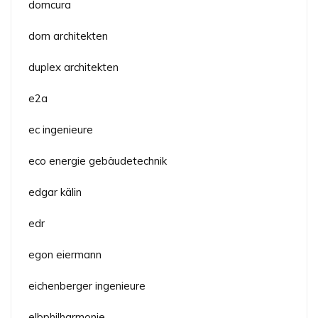
domcura
dorn architekten
duplex architekten
e2a
ec ingenieure
eco energie gebäudetechnik
edgar kälin
edr
egon eiermann
eichenberger ingenieure
elbphilharmonie