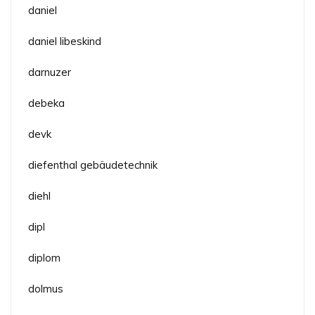
daniel
daniel libeskind
darnuzer
debeka
devk
diefenthal gebäudetechnik
diehl
dipl
diplom
dolmus