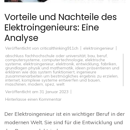
Vorteile und Nachteile des
Elektroingenieurs: Eine
Analyse
Veröffentlicht von
criticalthinking911ch
elektroingenieur
abschluss fachhochschule oder universität
,
bau
,
beruf
,
computersysteme
,
computertechnologie
,
elektrische
systeme
,
elektroingenieur
,
elektronik
,
entwicklung
,
fabriken
,
grundlagen physik und mathematik
,
ideen präsentieren und
erklären wie das system funktioniert
,
ingenieure
zusammenarbeiten um bestmögliches ergebnis zu erzielen
,
internet
,
komplexe systeme entwerfen und bauen
,
maschinen
,
modern
,
spez
,
welt
Veröffentlicht am
31 Januar 2023
zu
Hinterlasse einen Kommentar
Vorteile
und
Nachteile
Der Elektroingenieur ist ein wichtiger Beruf in der
des
Elektroingenieurs:
modernen Welt. Sie sind für die Entwicklung und
Eine
Analyse