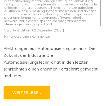
automatisierungstechnik
,
energieerzeugung
,
entwicklung
,
fertigung
,
fortschritt
,
implementierung
,
industrie
,
industrielle
anlagen
,
integraler bestandteil
,
java
,
komplexe aufgaben
ausführen lassen
,
kostengünstiger
,
maschinen und anlagen
autonom arbeiten lassen
,
planung
,
produktionsprozesse
,
programmierung von steuerungssoftware
,
robotik
,
schwerpunkt
,
sicherer
,
sps speicherprogrammierbare
steuerungen
,
wartung
,
zukunft
Veröffentlicht am
02 Dezember 2023
zu
Hinterlasse einen Kommentar
Die
Zukunft
der
Elektroingenieur Automatisierungstechnik: Die
Industrie:
Elektroingenieur
Zukunft der Industrie Die
Automatisierungstechnik
im
Automatisierungstechnik hat in den letzten
Fokus
Jahrzehnten einen enormen Fortschritt gemacht
und ist zu …
WEITERLESEN