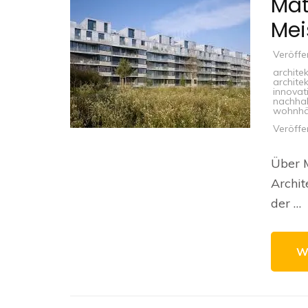
Mat
Mei
Veröffe
archite
archite
innovat
nachhal
wohnhä
Veröffe
Über M
Archit
der …
W