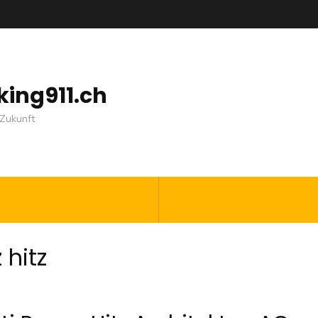
nking911.ch
Zukunft
 hitz