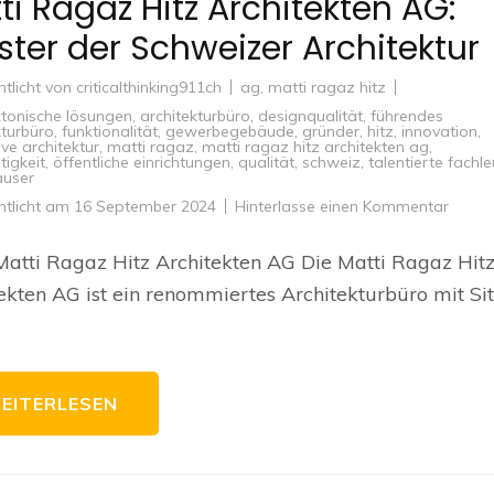
ti Ragaz Hitz Architekten AG:
ster der Schweizer Architektur
ntlicht von
criticalthinking911ch
ag
,
matti ragaz hitz
ktonische lösungen
,
architekturbüro
,
designqualität
,
führendes
kturbüro
,
funktionalität
,
gewerbegebäude
,
gründer
,
hitz
,
innovation
,
ive architektur
,
matti ragaz
,
matti ragaz hitz architekten ag
,
tigkeit
,
öffentliche einrichtungen
,
qualität
,
schweiz
,
talentierte fachl
user
zu
ntlicht am
16 September 2024
Hinterlasse einen Kommentar
Matti
Raga
Hitz
atti Ragaz Hitz Architekten AG Die Matti Ragaz Hit
Archit
AG:
ekten AG ist ein renommiertes Architekturbüro mit Sit
Meiste
der
Schwe
Archit
EITERLESEN