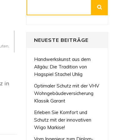
Suchen
NEUESTE BEITRÄGE
euten
,
Handwerkskunst aus dem
Allgäu: Die Tradition von
z
z
Hagspiel Stachel Uhlig
ekten
z in
r
Optimaler Schutz mit der VHV
izer
Wohngebäudeversicherung
ektur
Klassik Garant
Erleben Sie Komfort und
Schutz mit der innovativen
Wigo Markise!
Vom Ingenieur zum Diplom-