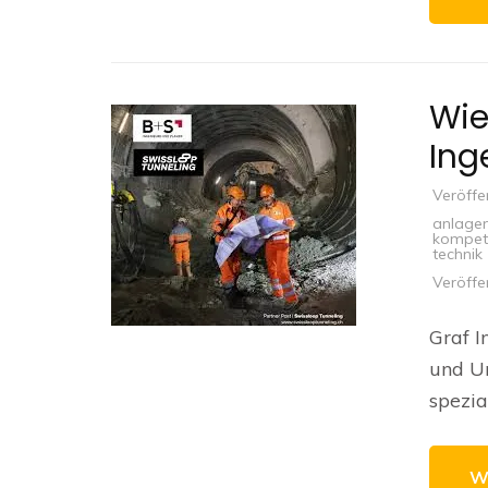
Wie
Ing
Veröffe
anlage
kompet
technik
Veröffe
Graf I
und U
spezial
W