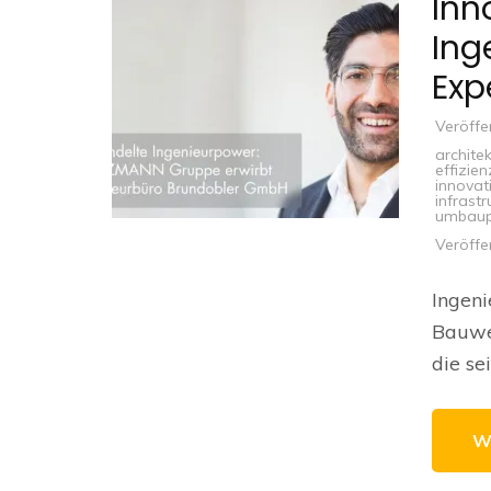
Inn
Ing
Exp
Veröffe
archite
effizien
innovat
infrastr
umbaup
Veröffe
Ingeni
Bauwes
die se
W