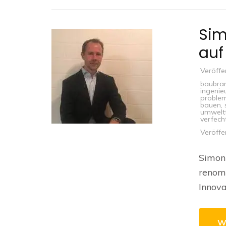
Sim
auf
Veröffe
baubra
ingenie
problem
bauen
,
umweltf
verfech
Veröffe
Simon 
renomm
Innova
W