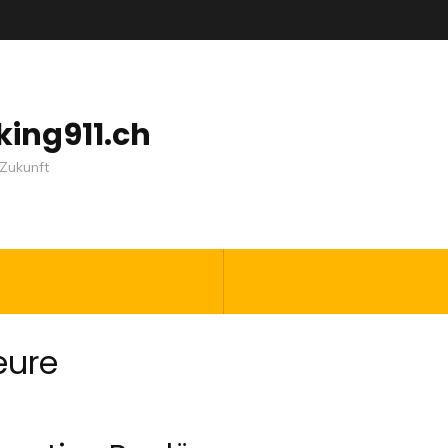
nking911.ch
Zukunft
eure