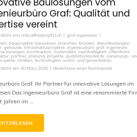
ovative Baulösungen vom
enieurbüro Graf: Qualität und
ertise vereint
ntlicht von
criticalthinking911ch
graf ingenieure
kten
,
bauprojekte
,
bauwesen
,
branchen
,
brücken
,
dienstleistungen
,
z
,
gebäude
,
infrastrukturprojekte
,
ingenieurbüro graf
,
ingenieure
,
ive lösungen
,
konstruktion
,
materialien
,
nachhaltigkeit
,
öffentliche
uktur
,
partner
,
planung
,
projekte
,
qualitätsstandards
,
sanierungs- un
rojekte
,
straßen
,
technologien
,
wohn- und gewerbebau
zu
ntlicht am
30 März 2026
Hinterlasse einen Kommentar
Innovative
Baulösunge
vom
eurbüro Graf: Ihr Partner für innovative Lösungen im
Ingenieurbü
Graf:
en Das Ingenieurbüro Graf ist eine renommierte Fir
Qualität
und
it Jahren im …
Expertise
vereint
EITERLESEN