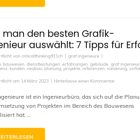
 man den besten Grafik-
enieur auswählt: 7 Tipps für Erf
ntlicht von
criticalthinking911ch
graf ingenieure
n
,
bauwesen
,
dienstleistungen
,
erfahrungen
,
gebäude
,
graf ingenieur
enz
,
kunden
,
neubau
,
planung
,
projekte
,
referenzen
,
sanierung
,
soft
zu
ntlicht am
14 März 2023
Hinterlasse einen Kommentar
Wie
man
den
ngenieure ist ein Ingenieurbüro, das sich auf die Plan
besten
Grafik-
msetzung von Projekten im Bereich des Bauwesens
Ingenieur
auswählt:
isiert hat. …
7
Tipps
für
Erfolg
EITERLESEN