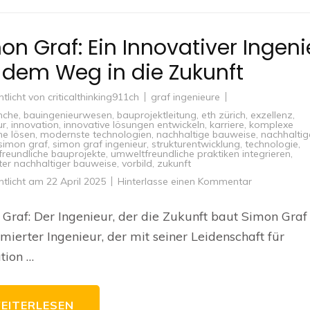
on Graf: Ein Innovativer Ingeni
 dem Weg in die Zukunft
ntlicht von
criticalthinking911ch
graf ingenieure
nche
,
bauingenieurwesen
,
bauprojektleitung
,
eth zürich
,
exzellenz
,
ur
,
innovation
,
innovative lösungen entwickeln
,
karriere
,
komplexe
e lösen
,
modernste technologien
,
nachhaltige bauweise
,
nachhaltig
simon graf
,
simon graf ingenieur
,
strukturentwicklung
,
technologie
,
reundliche bauprojekte
,
umweltfreundliche praktiken integrieren
,
ter nachhaltiger bauweise
,
vorbild
,
zukunft
zu
ntlicht am
22 April 2025
Hinterlasse einen Kommentar
Simon
Graf:
Ein
Graf: Der Ingenieur, der die Zukunft baut Simon Graf i
Innovativer
Ingenieur
ierter Ingenieur, der mit seiner Leidenschaft für
auf
dem
tion …
Weg
in
die
Zukunft
EITERLESEN