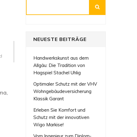
Suchen
NEUESTE BEITRÄGE
d
Handwerkskunst aus dem
Allgäu: Die Tradition von
Hagspiel Stachel Uhlig
n
Optimaler Schutz mit der VHV
ro
Wohngebäudeversicherung
ma,
Klassik Garant
Erleben Sie Komfort und
Schutz mit der innovativen
Wigo Markise!
Vom Ingenieur zum Diplom-