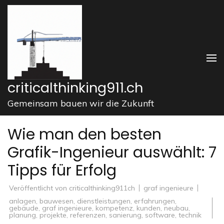
Zum
Inhalt
springen
(Enter
drücken)
criticalthinking911.ch
Gemeinsam bauen wir die Zukunft
Wie man den besten
Grafik-Ingenieur auswählt: 7
Tipps für Erfolg
Veröffentlicht von
criticalthinking911ch
graf ingenieure
anlagen
,
bauwesen
,
dienstleistungen
,
erfahrungen
,
gebäude
,
graf ingenieure
,
kompetenz
,
kunden
,
neubau
,
planung
,
projekte
,
referenzen
,
sanierung
,
software
,
technik