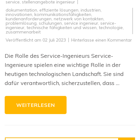
service
,
stellenangebote ingenieur
dokumentation
,
effiziente lösungen
,
industrien
,
innovationen
,
kommunikationsfähigkeiten
,
kundenanforderungen
,
netzwerk von kontakten
,
problemlösung
,
schulungen
,
service ingenieur
,
service-
ingenieur
,
technische fähigkeiten und wissen
,
technologie
,
zusammenarbeit
zu
Veröffentlicht am
02 Juli 2023
Hinterlasse einen Kommentar
Die
wic
Roll
Die Rolle des Service-Ingenieurs Service-
des
Serv
Ingenieure spielen eine wichtige Rolle in der
Inge
in
heutigen technologischen Landschaft. Sie sind
der
tec
dafür verantwortlich, sicherzustellen, dass …
Lan
WEITERLESEN