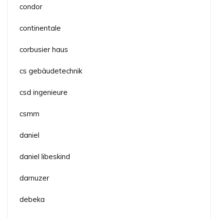
condor
continentale
corbusier haus
cs gebäudetechnik
csd ingenieure
csmm
daniel
daniel libeskind
darnuzer
debeka