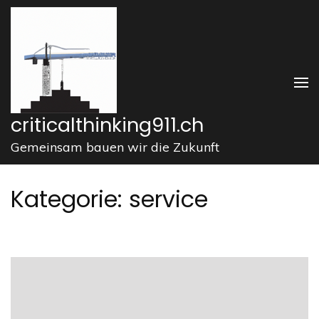
Zum
Inhalt
springen
(Enter
drücken)
criticalthinking911.ch
Gemeinsam bauen wir die Zukunft
Kategorie:
service