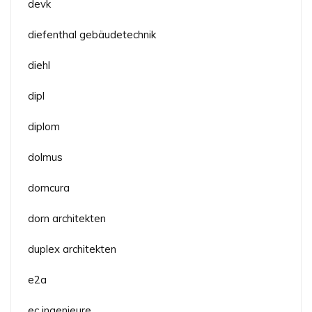
devk
diefenthal gebäudetechnik
diehl
dipl
diplom
dolmus
domcura
dorn architekten
duplex architekten
e2a
ec ingenieure