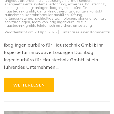
angebot anfordern
,
dienstleistungen
,
e-mail senden
,
energieeffiziente systeme
,
erfahrung
,
expertise
,
haustechnik
,
heizung
,
heizungsanlagen
,
ibdg ingenieurbüro für
haustechnik gmbh
,
klima
,
klimatisierungslösungen
,
kontakt
aufnehmen
,
kontaktformular ausfüllen
,
lüftung
,
lüftungssysteme
,
nachhaltige technologien
,
planung
,
sanitär
,
sanitäranlagen
,
team von ibdg ingenieurbüro für
haustechnik gmbh
,
telefonisch erreichen
,
umsetzung
zu
Veröffentlicht am
28 April 2026
Hinterlasse einen Kommentar
In
Lö
vo
ibdg Ingenieurbüro für Haustechnik GmbH: Ihr
ib
In
Experte für innovative Lösungen Das ibdg
fü
Ha
Ingenieurbüro für Haustechnik GmbH ist ein
G
führendes Unternehmen …
WEITERLESEN