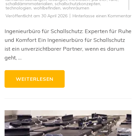
schalldämmmaterialien
,
schallschutzkonzepten
,
technologien
,
wohlbefinden
,
wohnräumen
zu
Veröffentlicht am
30 April 2026
Hinterlasse einen Kommentar
Ex
fü
Ru
Ingenieurbüro für Schallschutz: Experten für Ruhe
D
In
und Komfort Ein Ingenieurbüro für Schallschutz
fü
Sc
ist ein unverzichtbarer Partner, wenn es darum
geht, …
WEITERLESEN