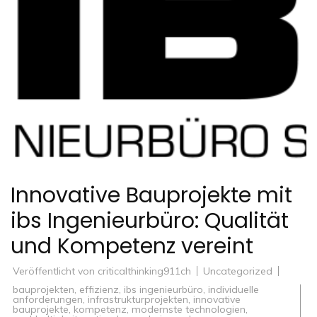
Innovative Bauprojekte mit
ibs Ingenieurbüro: Qualität
und Kompetenz vereint
Veröffentlicht von
criticalthinking911ch
Uncategorized
bauprojekten
,
effizienz
,
ibs ingenieurbüro
,
individuelle
anforderungen
,
infrastrukturprojekten
,
innovative
bauprojekte
,
kompetenz
,
modernste technologien
,