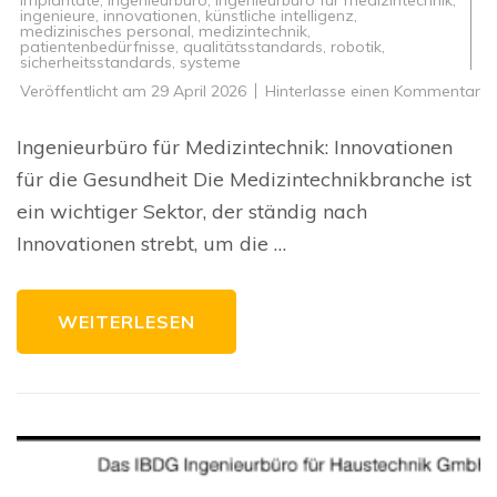
ingenieure
,
innovationen
,
künstliche intelligenz
,
medizinisches personal
,
medizintechnik
,
patientenbedürfnisse
,
qualitätsstandards
,
robotik
,
sicherheitsstandards
,
systeme
zu
Veröffentlicht am
29 April 2026
Hinterlasse einen Kommentar
In
Lö
D
Ingenieurbüro für Medizintechnik: Innovationen
In
fü
für die Gesundheit Die Medizintechnikbranche ist
Me
im
ein wichtiger Sektor, der ständig nach
Fo
Innovationen strebt, um die …
WEITERLESEN