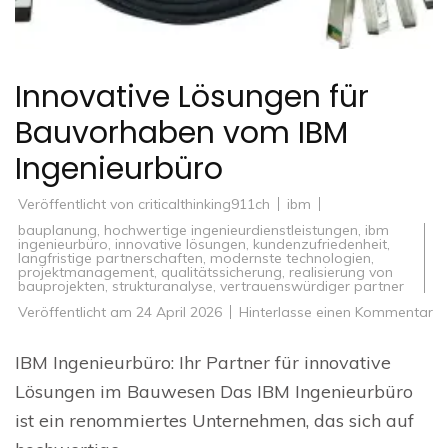
Innovative Lösungen für
Bauvorhaben vom IBM
Ingenieurbüro
Veröffentlicht von
criticalthinking911ch
ibm
bauplanung
,
hochwertige ingenieurdienstleistungen
,
ibm
ingenieurbüro
,
innovative lösungen
,
kundenzufriedenheit
,
langfristige partnerschaften
,
modernste technologien
,
projektmanagement
,
qualitätssicherung
,
realisierung von
bauprojekten
,
strukturanalyse
,
vertrauenswürdiger partner
zu
Veröffentlicht am
24 April 2026
Hinterlasse einen Kommentar
In
Lö
fü
IBM Ingenieurbüro: Ihr Partner für innovative
Ba
v
Lösungen im Bauwesen Das IBM Ingenieurbüro
IB
In
ist ein renommiertes Unternehmen, das sich auf