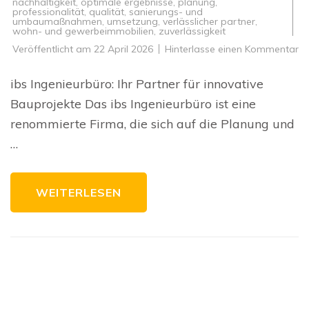
nachhaltigkeit
,
optimale ergebnisse
,
planung
,
professionalität
,
qualität
,
sanierungs- und
umbaumaßnahmen
,
umsetzung
,
verlässlicher partner
,
wohn- und gewerbeimmobilien
,
zuverlässigkeit
zu
Veröffentlicht am
22 April 2026
Hinterlasse einen Kommentar
In
Ba
mi
ibs Ingenieurbüro: Ihr Partner für innovative
ib
In
Bauprojekte Das ibs Ingenieurbüro ist eine
Qu
u
renommierte Firma, die sich auf die Planung und
K
ve
…
WEITERLESEN