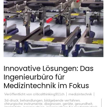
Innovative Lösungen: Das
Ingenieurbüro für
Medizintechnik im Fokus
Veröffentlicht von
criticalthinking911ch
medizintechnik
3d-druck
,
behandlungen
,
bildgebende verfahren
,
chirurgische instrumente
,
diagnosen
,
geräte
,
gesundheit
,
implantate
,
ingenieurbüro
,
ingenieurbüro für medizintechnik
,