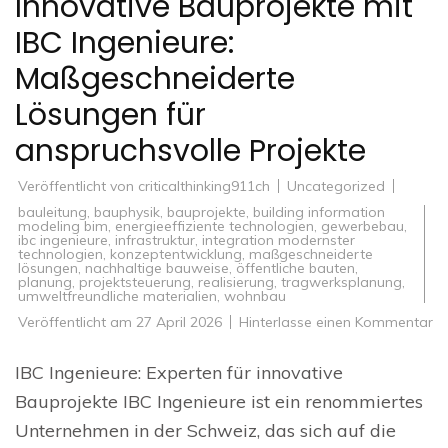
Innovative Bauprojekte mit
IBC Ingenieure:
Maßgeschneiderte
Lösungen für
anspruchsvolle Projekte
Veröffentlicht von
criticalthinking911ch
Uncategorized
bauleitung
,
bauphysik
,
bauprojekte
,
building information
modeling bim
,
energieeffiziente technologien
,
gewerbebau
,
ibc ingenieure
,
infrastruktur
,
integration modernster
technologien
,
konzeptentwicklung
,
maßgeschneiderte
lösungen
,
nachhaltige bauweise
,
öffentliche bauten
,
planung
,
projektsteuerung
,
realisierung
,
tragwerksplanung
,
umweltfreundliche materialien
,
wohnbau
zu
Veröffentlicht am
27 April 2026
Hinterlasse einen Kommentar
In
Ba
mi
IBC Ingenieure: Experten für innovative
IB
In
Bauprojekte IBC Ingenieure ist ein renommiertes
Ma
Lö
Unternehmen in der Schweiz, das sich auf die
fü
an