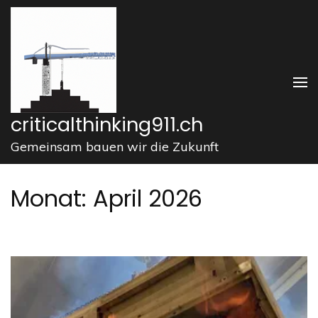
Zum
Inhalt
springen
(Enter
drücken)
criticalthinking911.ch
Gemeinsam bauen wir die Zukunft
Monat:
April 2026