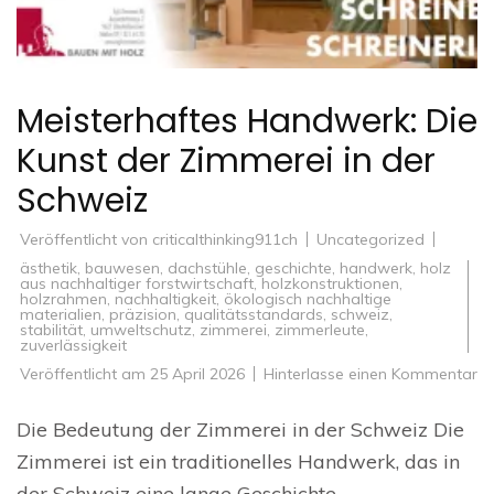
Meisterhaftes Handwerk: Die
Kunst der Zimmerei in der
Schweiz
Veröffentlicht von
criticalthinking911ch
Uncategorized
ästhetik
,
bauwesen
,
dachstühle
,
geschichte
,
handwerk
,
holz
aus nachhaltiger forstwirtschaft
,
holzkonstruktionen
,
holzrahmen
,
nachhaltigkeit
,
ökologisch nachhaltige
materialien
,
präzision
,
qualitätsstandards
,
schweiz
,
stabilität
,
umweltschutz
,
zimmerei
,
zimmerleute
,
zuverlässigkeit
zu
Veröffentlicht am
25 April 2026
Hinterlasse einen Kommentar
Me
Ha
Di
Die Bedeutung der Zimmerei in der Schweiz Die
Ku
de
Zimmerei ist ein traditionelles Handwerk, das in
Zi
in
der Schweiz eine lange Geschichte …