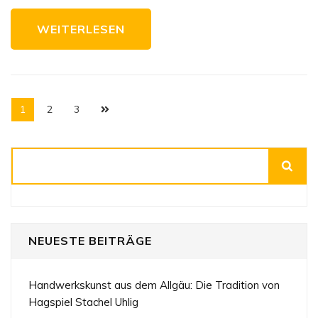
WEITERLESEN
Seitennummerierung
Seite
Seite
Seite
1
2
3
der
Beiträge
Suchen
NEUESTE BEITRÄGE
Handwerkskunst aus dem Allgäu: Die Tradition von
Hagspiel Stachel Uhlig