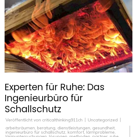
Experten für Ruhe: Das
Ingenieurbüro für
Schallschutz
Veröffentlicht von
criticalthinking911ch
Uncategorized
arbeitsräumen
,
beratung
,
dienstleistungen
,
gesundheit
,
ingenieurbüro für schallschutz
,
komfort
,
lärmprobleme
,
lärmuntersuchungen
,
lösungen
,
methoden
,
partner
,
ruhe
,