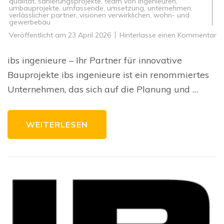
qualität
,
sanierungsprojekte
,
team von ingenieuren
,
umbauprojekte
,
umfassende
,
umsetzung
,
unternehmen
,
verlässlicher partner
,
visionen verwirklichen
,
wohn- und
gewerbebau
zu
Veröffentlicht am
23 April 2026
Hinterlasse einen Kommentar
In
Ba
mi
ibs ingenieure – Ihr Partner für innovative
ib
in
Bauprojekte ibs ingenieure ist ein renommiertes
Qu
u
Unternehmen, das sich auf die Planung und …
Ex
ve
WEITERLESEN