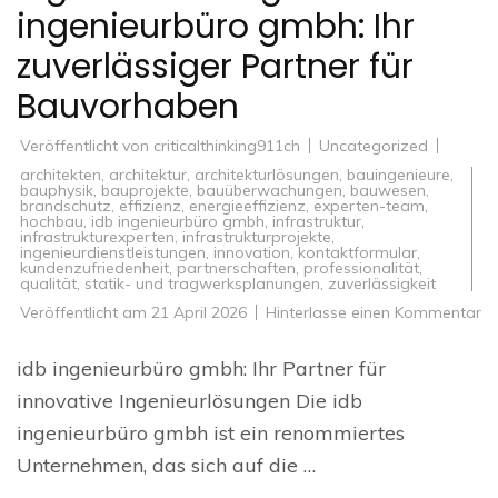
ingenieurbüro gmbh: Ihr
zuverlässiger Partner für
Bauvorhaben
Veröffentlicht von
criticalthinking911ch
Uncategorized
architekten
,
architektur
,
architekturlösungen
,
bauingenieure
,
bauphysik
,
bauprojekte
,
bauüberwachungen
,
bauwesen
,
brandschutz
,
effizienz
,
energieeffizienz
,
experten-team
,
hochbau
,
idb ingenieurbüro gmbh
,
infrastruktur
,
infrastrukturexperten
,
infrastrukturprojekte
,
ingenieurdienstleistungen
,
innovation
,
kontaktformular
,
kundenzufriedenheit
,
partnerschaften
,
professionalität
,
qualität
,
statik- und tragwerksplanungen
,
zuverlässigkeit
zu
Veröffentlicht am
21 April 2026
Hinterlasse einen Kommentar
In
In
vo
idb ingenieurbüro gmbh: Ihr Partner für
id
in
innovative Ingenieurlösungen Die idb
g
Ihr
ingenieurbüro gmbh ist ein renommiertes
zu
Pa
Unternehmen, das sich auf die …
fü
Ba