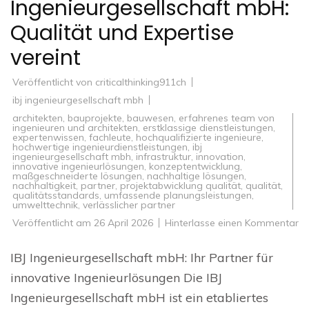
Ingenieurgesellschaft mbH:
Qualität und Expertise
vereint
Veröffentlicht von
criticalthinking911ch
ibj ingenieurgesellschaft mbh
architekten
,
bauprojekte
,
bauwesen
,
erfahrenes team von
ingenieuren und architekten
,
erstklassige dienstleistungen
,
expertenwissen
,
fachleute
,
hochqualifizierte ingenieure
,
hochwertige ingenieurdienstleistungen
,
ibj
ingenieurgesellschaft mbh
,
infrastruktur
,
innovation
,
innovative ingenieurlösungen
,
konzeptentwicklung
,
maßgeschneiderte lösungen
,
nachhaltige lösungen
,
nachhaltigkeit
,
partner
,
projektabwicklung qualität
,
qualität
,
qualitätsstandards
,
umfassende planungsleistungen
,
umwelttechnik
,
verlässlicher partner
zu
Veröffentlicht am
26 April 2026
Hinterlasse einen Kommentar
In
Lö
vo
IBJ Ingenieurgesellschaft mbH: Ihr Partner für
IB
In
innovative Ingenieurlösungen Die IBJ
m
Qu
Ingenieurgesellschaft mbH ist ein etabliertes
u