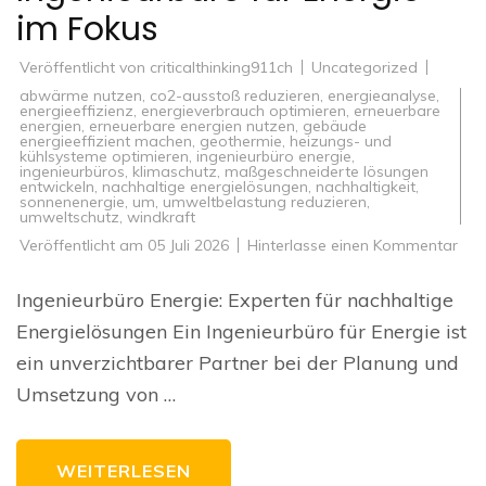
im Fokus
Veröffentlicht von
criticalthinking911ch
Uncategorized
abwärme nutzen
,
co2-ausstoß reduzieren
,
energieanalyse
,
energieeffizienz
,
energieverbrauch optimieren
,
erneuerbare
energien
,
erneuerbare energien nutzen
,
gebäude
energieeffizient machen
,
geothermie
,
heizungs- und
kühlsysteme optimieren
,
ingenieurbüro energie
,
ingenieurbüros
,
klimaschutz
,
maßgeschneiderte lösungen
entwickeln
,
nachhaltige energielösungen
,
nachhaltigkeit
,
sonnenenergie
,
um
,
umweltbelastung reduzieren
,
umweltschutz
,
windkraft
zu
Veröffentlicht am
05 Juli 2026
Hinterlasse einen Kommentar
Nac
Ene
Das
Ingenieurbüro Energie: Experten für nachhaltige
Ing
für
Energielösungen Ein Ingenieurbüro für Energie ist
Ene
im
ein unverzichtbarer Partner bei der Planung und
Fok
Umsetzung von …
WEITERLESEN