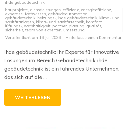
ihde gebäudetechnik
bauprojekte
,
dienstleistungen
,
effizienz
,
energieeffizienz
,
expertise
,
fachwissen
,
gebäudeautomation
,
gebäudetechnik
,
heizungs-
,
ihde gebäudetechnik
,
klima- und
sanitäranlagen
,
klima- und sanitärtechnik
,
komfort
,
lüftungs-
,
nachhaltigkeit
,
partner
,
planung
,
qualität
,
sicherheit
,
team von experten
,
umsetzung
zu
Veröffentlicht am
16 Juli 2026
Hinterlasse einen Kommentar
Inno
Geb
von
ihde gebäudetechnik: Ihr Experte für innovative
ihd
geb
Lösungen im Bereich Gebäudetechnik ihde
gebäudetechnik ist ein führendes Unternehmen,
das sich auf die …
WEITERLESEN