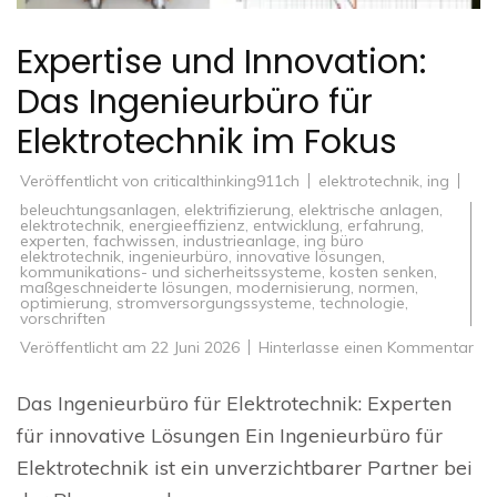
Expertise und Innovation:
Das Ingenieurbüro für
Elektrotechnik im Fokus
Veröffentlicht von
criticalthinking911ch
elektrotechnik
,
ing
beleuchtungsanlagen
,
elektrifizierung
,
elektrische anlagen
,
elektrotechnik
,
energieeffizienz
,
entwicklung
,
erfahrung
,
experten
,
fachwissen
,
industrieanlage
,
ing büro
elektrotechnik
,
ingenieurbüro
,
innovative lösungen
,
kommunikations- und sicherheitssysteme
,
kosten senken
,
maßgeschneiderte lösungen
,
modernisierung
,
normen
,
optimierung
,
stromversorgungssysteme
,
technologie
,
vorschriften
zu
Veröffentlicht am
22 Juni 2026
Hinterlasse einen Kommentar
Exp
un
Inn
Das Ingenieurbüro für Elektrotechnik: Experten
Da
Ing
für innovative Lösungen Ein Ingenieurbüro für
für
Ele
Elektrotechnik ist ein unverzichtbarer Partner bei
im
Fo