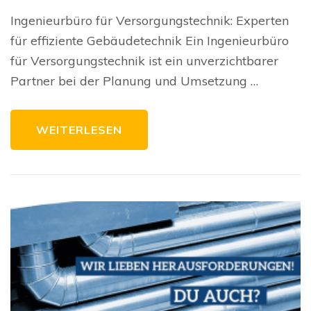
Geb
dur
Ingenieurbüro für Versorgungstechnik: Experten
da
Ing
für effiziente Gebäudetechnik Ein Ingenieurbüro
für
Ver
für Versorgungstechnik ist ein unverzichtbarer
Partner bei der Planung und Umsetzung …
WEITERLESEN