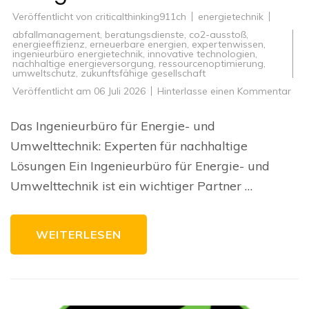
Veröffentlicht von
criticalthinking911ch
energietechnik
abfallmanagement
,
beratungsdienste
,
co2-ausstoß
,
energieeffizienz
,
erneuerbare energien
,
expertenwissen
,
ingenieurbüro energietechnik
,
innovative technologien
,
nachhaltige energieversorgung
,
ressourcenoptimierung
,
umweltschutz
,
zukunftsfähige gesellschaft
zu
Veröffentlicht am
06 Juli 2026
Hinterlasse einen Kommentar
Inno
Lös
dur
Das Ingenieurbüro für Energie- und
das
Ing
Umwelttechnik: Experten für nachhaltige
für
Ene
Lösungen Ein Ingenieurbüro für Energie- und
und
Umw
Umwelttechnik ist ein wichtiger Partner …
WEITERLESEN