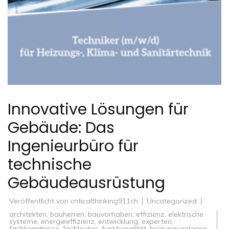
Innovative Lösungen für
Gebäude: Das
Ingenieurbüro für
technische
Gebäudeausrüstung
Veröffentlicht von
criticalthinking911ch
Uncategorized
architekten
,
bauherren
,
bauvorhaben
,
effizienz
,
elektrische
systeme
,
energieeffizienz
,
entwicklung
,
experten
,
fachkenntnisse
,
fachleuten
,
funktionalität
,
heizungsanlagen
,