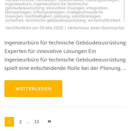
ingenieurbüro
,
ingenieurbüro für technische
gebäudeausrüstung
,
innovative lösungen
,
integration
,
klimaanlagen
,
lüftungsanlagen
,
maßgeschneiderte
lösungen
,
nachhaltigkeit
,
planung
,
sanitäranlagen
,
sicherheit
,
technische gebäudeausrüstung
,
wirtschaftlichkeit
zu
Veröffentlicht am
03 Mai 2026
Hinterlasse einen Kommentar
Inn
Lö
für
Ingenieurbüro für technische Gebäudeausrüstung:
Ge
Da
Experten für innovative Lösungen Ein
Ing
für
Ingenieurbüro für technische Gebäudeausrüstung
tec
Ge
spielt eine entscheidende Rolle bei der Planung, …
WEITERLESEN
Seitennummerierung
Seite
Seite
Seite
1
2
…
13
der