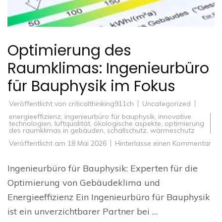
Optimierung des
Raumklimas: Ingenieurbüro
für Bauphysik im Fokus
Veröffentlicht von
criticalthinking911ch
Uncategorized
energieeffizienz
,
ingenieurbüro für bauphysik
,
innovative
technologien
,
luftqualität
,
ökologische aspekte
,
optimierung
des raumklimas in gebäuden
,
schallschutz
,
wärmeschutz
zu
Veröffentlicht am
18 Mai 2026
Hinterlasse einen Kommentar
Opt
de
Rau
Ingenieurbüro für Bauphysik: Experten für die
Ing
für
Optimierung von Gebäudeklima und
Bau
im
Energieeffizienz Ein Ingenieurbüro für Bauphysik
Fo
ist ein unverzichtbarer Partner bei …