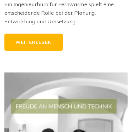
Lö
Ein Ingenieurbüro für Fernwärme spielt eine
für
nac
entscheidende Rolle bei der Planung,
Wä
Entwicklung und Umsetzung …
WEITERLESEN