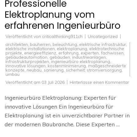
Professionelle
Elektroplanung vom
erfahrenen Ingenieurbüro
Veröffentlicht von
criticalthinking911ch
Uncategorized
architekten
,
bauherren
,
beleuchtung
,
elektrische infrastruktur
,
elektrische installationen
,
elektroplanung
,
elektrotechnische
projekte
,
energieeffizienz
,
erfahrung
,
experten
,
fachwissen
,
gebäudeautomation
,
gebäuden
,
industrieanlagen
,
infrastrukturprojekten
,
ingenieurbüro elektroplanung
,
innovative lösungen
,
kostenminimierung
,
maßgeschneiderte
konzepte
,
neubau
,
sanierung
,
sicherheit
,
stromversorgung
,
umbau
zu
Veröffentlicht am
03 Juli 2026
Hinterlasse einen Kommentar
Prof
Ele
vo
Ingenieurbüro Elektroplanung: Experten für
erf
Ing
innovative Lösungen Ein Ingenieurbüro für
Elektroplanung ist ein unverzichtbarer Partner in
der modernen Baubranche. Diese Experten …