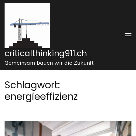
Zum
Inhalt
springen
(Enter
drücken)
criticalthinking911.ch
Gemeinsam bauen wir die Zukunft
Schlagwort:
energieeffizienz