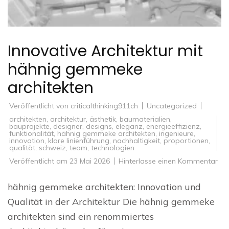
Innovative Architektur mit
hähnig gemmeke
architekten
Veröffentlicht von
criticalthinking911ch
Uncategorized
architekten
,
architektur
,
ästhetik
,
baumaterialien
,
bauprojekte
,
designer
,
designs
,
eleganz
,
energieeffizienz
,
funktionalität
,
hähnig gemmeke architekten
,
ingenieure
,
innovation
,
klare linienführung
,
nachhaltigkeit
,
proportionen
,
qualität
,
schweiz
,
team
,
technologien
zu
Veröffentlicht am
23 Mai 2026
Hinterlasse einen Kommentar
Inn
Arc
mit
hähnig gemmeke architekten: Innovation und
häh
ge
Qualität in der Architektur Die hähnig gemmeke
arc
architekten sind ein renommiertes