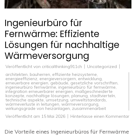
Ingenieurbüro für
Fernwärme: Effiziente
Lösungen für nachhaltige
Wärmeversorgung
Veröffentlicht von
criticalthinking911ch
Uncategorized
architekten
,
bauherren
,
effiziente heizsysteme
,
energieeffizienz
,
energieversorgern
,
entwicklung
,
erneuerbare energien
,
gebäude
,
gesetzliche vorschriften
,
ingenieurbüro fernwärme
,
ingenieurbüro für fernwärme
,
integration erneuerbarer energien
,
maßgeschneiderte
konzepte
,
nachhaltige lösungen
,
planung
,
stadtvierteln
,
technische aspekte
,
umsetzung
,
umweltstandards
,
wärmeverluste in leitungen
,
wärmeversorgung
,
wirkungsgrade von heizanlagen
,
zusammenarbeit
zu
Veröffentlicht am
15 Mai 2026
Hinterlasse einen Kommentar
Ing
für
Fe
Die Vorteile eines Ingenieurbüros für Fernwärme
Eff