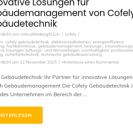
ovative Lösungen für
bäudemanagement von Cofel
äudetechnik
ntlicht von
criticalthinking911ch
cofely
en
,
cofely gebäudetechnik
,
elektroinstallationen
,
energieeffizienz
,
ung
,
fachkenntnisse
,
gebäudemanagement
,
heizungs-
,
innovationsge
ive lösungen
,
lüftungs- und klimaanlagen
,
nachhaltigkeit
,
professione
ng
,
sicherheitstechnik
,
technische gebäudeausrüstung
zu
ntlicht am
12 November 2025
Hinterlasse einen Kommentar
Innovat
Lösun
für
 Gebäudetechnik: Ihr Partner für innovative Lösungen
Gebäu
von
ch Gebäudemanagement Die Cofely Gebäudetechnik is
Cofely
Gebäud
ndes Unternehmen im Bereich der …
EITERLESEN