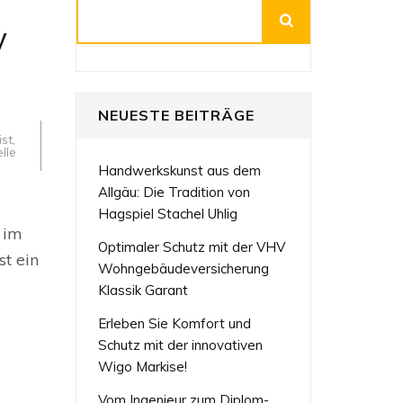
Suchen
y
NEUESTE BEITRÄGE
ist
,
lle
Handwerkskunst aus dem
Allgäu: Die Tradition von
ive
gen
Hagspiel Stachel Uhlig
 im
demanagement
Optimaler Schutz mit der VHV
t ein
Wohngebäudeversicherung
etechnik
Klassik Garant
Erleben Sie Komfort und
Schutz mit der innovativen
Wigo Markise!
Vom Ingenieur zum Diplom-