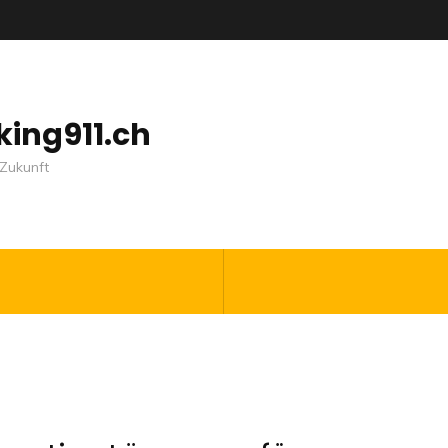
nking911.ch
Zukunft