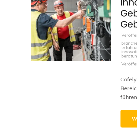
Inn
Ge
Geb
Veröffe
branch
erfahr
innovat
beratu
Veröffe
Cofely
Berei
führe
W