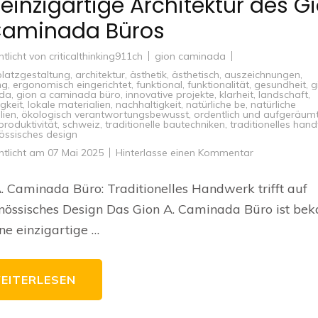
 einzigartige Architektur des G
Caminada Büros
ntlicht von
criticalthinking911ch
gion caminada
platzgestaltung
,
architektur
,
ästhetik
,
ästhetisch
,
auszeichnungen
,
ng
,
ergonomisch eingerichtet
,
funktional
,
funktionalität
,
gesundheit
,
g
da
,
gion a caminada büro
,
innovative projekte
,
klarheit
,
landschaft
,
igkeit
,
lokale materialien
,
nachhaltigkeit
,
natürliche be
,
natürliche
lien
,
ökologisch verantwortungsbewusst
,
ordentlich und aufgeräum
produktivität
,
schweiz
,
traditionelle bautechniken
,
traditionelles han
össisches design
zu
ntlicht am
07 Mai 2025
Hinterlasse einen Kommentar
Die
einzigartige
Architektur
. Caminada Büro: Traditionelles Handwerk trifft auf
des
Gion
nössisches Design Das Gion A. Caminada Büro ist bek
A.
Caminada
ine einzigartige …
Büros
EITERLESEN