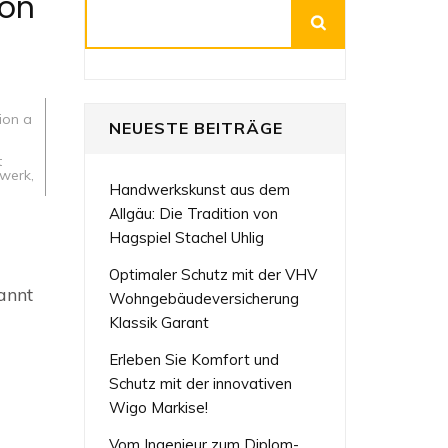
ion
Suchen
ion a
NEUESTE BEITRÄGE
t
dwerk
,
Handwerkskunst aus dem
Allgäu: Die Tradition von
Hagspiel Stachel Uhlig
Optimaler Schutz mit der VHV
annt
Wohngebäudeversicherung
Klassik Garant
Erleben Sie Komfort und
Schutz mit der innovativen
Wigo Markise!
Vom Ingenieur zum Diplom-