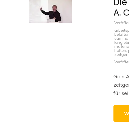
Die
A. 
Veröffe
arbeits
belüftu
camina
langleb
materia
halten
,
zeitgen
Veröffe
Gion A
zeitge
für se
W