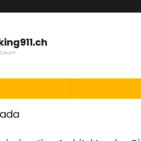
nking911.ch
Zukunft
nada