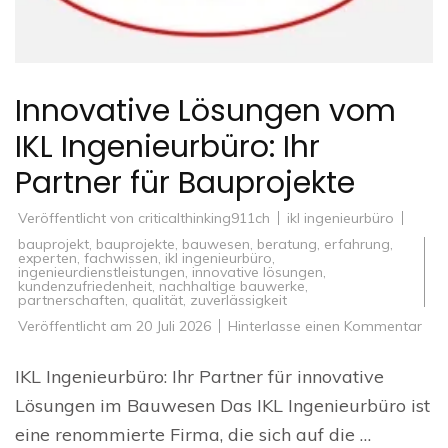
Innovative Lösungen vom
IKL Ingenieurbüro: Ihr
Partner für Bauprojekte
Veröffentlicht von
criticalthinking911ch
ikl ingenieurbüro
bauprojekt
,
bauprojekte
,
bauwesen
,
beratung
,
erfahrung
,
experten
,
fachwissen
,
ikl ingenieurbüro
,
ingenieurdienstleistungen
,
innovative lösungen
,
kundenzufriedenheit
,
nachhaltige bauwerke
,
partnerschaften
,
qualität
,
zuverlässigkeit
zu
Veröffentlicht am
20 Juli 2026
Hinterlasse einen Kommentar
Inno
Lös
vo
IKL Ingenieurbüro: Ihr Partner für innovative
IKL
Inge
Lösungen im Bauwesen Das IKL Ingenieurbüro ist
Ihr
Par
eine renommierte Firma, die sich auf die …
für