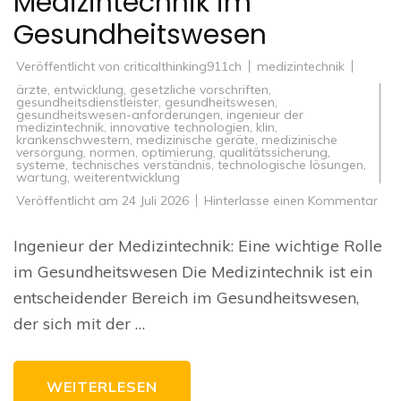
Medizintechnik im
Gesundheitswesen
Veröffentlicht von
criticalthinking911ch
medizintechnik
ärzte
,
entwicklung
,
gesetzliche vorschriften
,
gesundheitsdienstleister
,
gesundheitswesen
,
gesundheitswesen-anforderungen
,
ingenieur der
medizintechnik
,
innovative technologien
,
klin
,
krankenschwestern
,
medizinische geräte
,
medizinische
versorgung
,
normen
,
optimierung
,
qualitätssicherung
,
systeme
,
technisches verständnis
,
technologische lösungen
,
wartung
,
weiterentwicklung
zu
Veröffentlicht am
24 Juli 2026
Hinterlasse einen Kommentar
Die
Bed
des
Ingenieur der Medizintechnik: Eine wichtige Rolle
Inge
der
im Gesundheitswesen Die Medizintechnik ist ein
Med
im
entscheidender Bereich im Gesundheitswesen,
Ges
der sich mit der …
WEITERLESEN