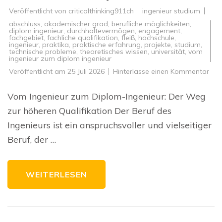
Veröffentlicht von
criticalthinking911ch
ingenieur studium
abschluss
,
akademischer grad
,
berufliche möglichkeiten
,
diplom ingenieur
,
durchhaltevermögen
,
engagement
,
fachgebiet
,
fachliche qualifikation
,
fleiß
,
hochschule
,
ingenieur
,
praktika
,
praktische erfahrung
,
projekte
,
studium
,
technische probleme
,
theoretisches wissen
,
universität
,
vom
ingenieur zum diplom ingenieur
zu
Veröffentlicht am
25 Juli 2026
Hinterlasse einen Kommentar
Vo
Inge
zu
Vom Ingenieur zum Diplom-Ingenieur: Der Weg
Dip
Inge
zur höheren Qualifikation Der Beruf des
Der
We
Ingenieurs ist ein anspruchsvoller und vielseitiger
zur
höh
Beruf, der …
Qual
WEITERLESEN