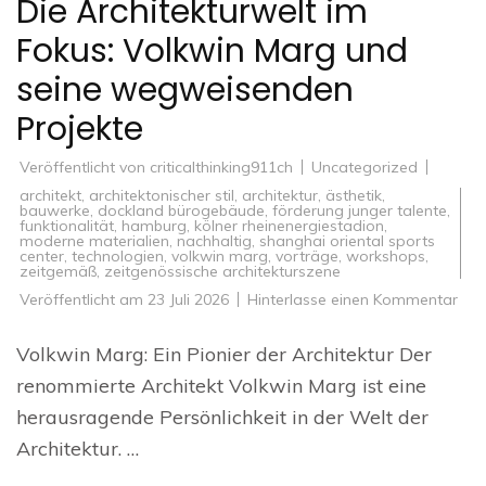
Die Architekturwelt im
Fokus: Volkwin Marg und
seine wegweisenden
Projekte
Veröffentlicht von
criticalthinking911ch
Uncategorized
architekt
,
architektonischer stil
,
architektur
,
ästhetik
,
bauwerke
,
dockland bürogebäude
,
förderung junger talente
,
funktionalität
,
hamburg
,
kölner rheinenergiestadion
,
moderne materialien
,
nachhaltig
,
shanghai oriental sports
center
,
technologien
,
volkwin marg
,
vorträge
,
workshops
,
zeitgemäß
,
zeitgenössische architekturszene
zu
Veröffentlicht am
23 Juli 2026
Hinterlasse einen Kommentar
Die
Arch
im
Volkwin Marg: Ein Pionier der Architektur Der
Fok
Vol
renommierte Architekt Volkwin Marg ist eine
Mar
und
herausragende Persönlichkeit in der Welt der
sei
weg
Architektur. …
Proj