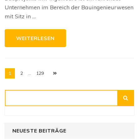
verl
Unternehmen im Bereich der Bauingenieurwesen
Par
für
mit Sitz in …
nac
Lös
WEITERLESEN
Seitennummerierung
Seite
Seite
Seite
1
2
…
129
der
Beiträge
Suchen
NEUESTE BEITRÄGE