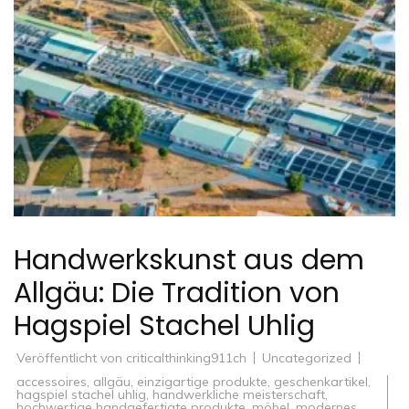
Handwerkskunst aus dem
Allgäu: Die Tradition von
Hagspiel Stachel Uhlig
Veröffentlicht von
criticalthinking911ch
Uncategorized
accessoires
,
allgäu
,
einzigartige produkte
,
geschenkartikel
,
hagspiel stachel uhlig
,
handwerkliche meisterschaft
,
hochwertige handgefertigte produkte
,
möbel
,
modernes