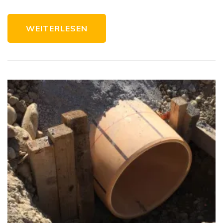
Bau
WEITERLESEN