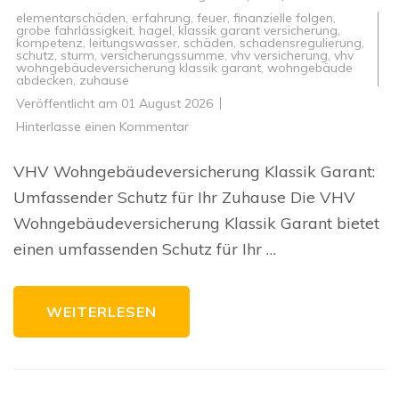
elementarschäden
,
erfahrung
,
feuer
,
finanzielle folgen
,
grobe fahrlässigkeit
,
hagel
,
klassik garant versicherung
,
kompetenz
,
leitungswasser
,
schäden
,
schadensregulierung
,
schutz
,
sturm
,
versicherungssumme
,
vhv versicherung
,
vhv
wohngebäudeversicherung klassik garant
,
wohngebäude
abdecken
,
zuhause
Veröffentlicht am
01 August 2026
zu
Hinterlasse einen Kommentar
Optimaler
Schutz
mit
VHV Wohngebäudeversicherung Klassik Garant:
der
VHV
Umfassender Schutz für Ihr Zuhause Die VHV
Wohngebäudeversicherung
Klassik
Wohngebäudeversicherung Klassik Garant bietet
Garant
einen umfassenden Schutz für Ihr …
WEITERLESEN