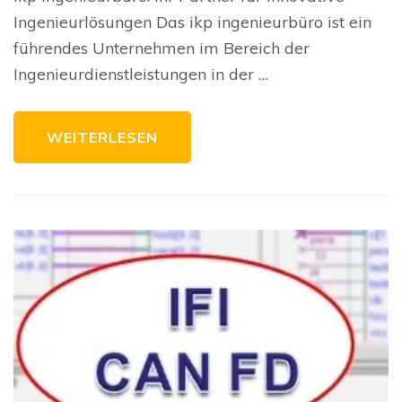
inge
Ingenieurlösungen Das ikp ingenieurbüro ist ein
Qual
und
führendes Unternehmen im Bereich der
Exp
vere
Ingenieurdienstleistungen in der …
WEITERLESEN