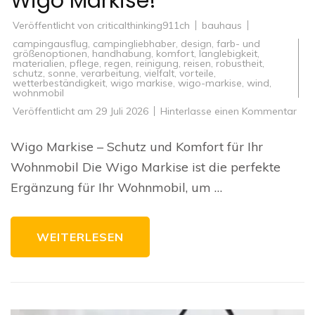
Wigo Markise!
Veröffentlicht von
criticalthinking911ch
bauhaus
campingausflug
,
campingliebhaber
,
design
,
farb- und
größenoptionen
,
handhabung
,
komfort
,
langlebigkeit
,
materialien
,
pflege
,
regen
,
reinigung
,
reisen
,
robustheit
,
schutz
,
sonne
,
verarbeitung
,
vielfalt
,
vorteile
,
wetterbeständigkeit
,
wigo markise
,
wigo-markise
,
wind
,
wohnmobil
zu
Veröffentlicht am
29 Juli 2026
Hinterlasse einen Kommentar
Erl
Sie
Kom
Wigo Markise – Schutz und Komfort für Ihr
und
Sch
Wohnmobil Die Wigo Markise ist die perfekte
mit
der
Ergänzung für Ihr Wohnmobil, um …
inn
Wi
Mark
WEITERLESEN