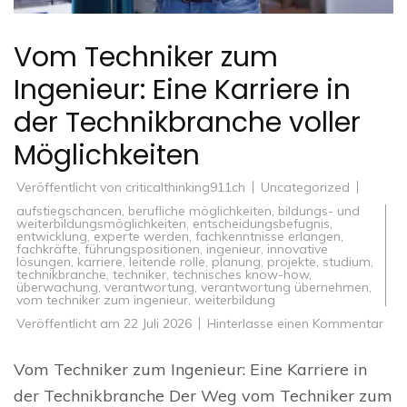
Vom Techniker zum
Ingenieur: Eine Karriere in
der Technikbranche voller
Möglichkeiten
Veröffentlicht von
criticalthinking911ch
Uncategorized
aufstiegschancen
,
berufliche möglichkeiten
,
bildungs- und
weiterbildungsmöglichkeiten
,
entscheidungsbefugnis
,
entwicklung
,
experte werden
,
fachkenntnisse erlangen
,
fachkräfte
,
führungspositionen
,
ingenieur
,
innovative
lösungen
,
karriere
,
leitende rolle
,
planung
,
projekte
,
studium
,
technikbranche
,
techniker
,
technisches know-how
,
überwachung
,
verantwortung
,
verantwortung übernehmen
,
vom techniker zum ingenieur
,
weiterbildung
zu
Veröffentlicht am
22 Juli 2026
Hinterlasse einen Kommentar
Vo
Tec
zu
Vom Techniker zum Ingenieur: Eine Karriere in
Inge
Eine
der Technikbranche Der Weg vom Techniker zum
Karr