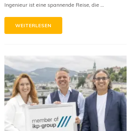
in
Ingenieur ist eine spannende Reise, die …
der
Tec
voll
Mög
WEITERLESEN