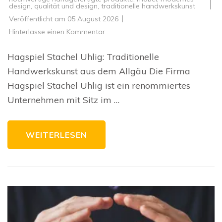
design
,
qualität und design
,
traditionelle handwerkskunst
Veröffentlicht am
05 August 2026
zu
Hinterlasse einen Kommentar
Handwerkskunst
aus
dem
Hagspiel Stachel Uhlig: Traditionelle
Allgäu:
Die
Handwerkskunst aus dem Allgäu Die Firma
Tradition
von
Hagspiel Stachel Uhlig ist ein renommiertes
Hagspiel
Stachel
Unternehmen mit Sitz im …
Uhlig
WEITERLESEN