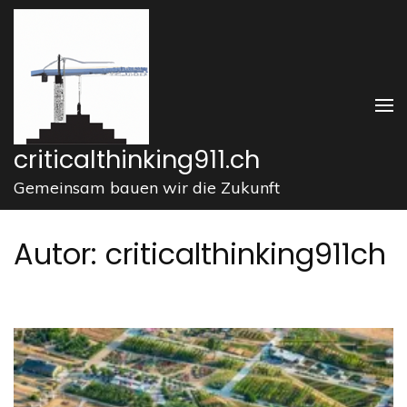
Zum
Inhalt
springen
(Enter
drücken)
criticalthinking911.ch
Gemeinsam bauen wir die Zukunft
Autor:
criticalthinking911ch