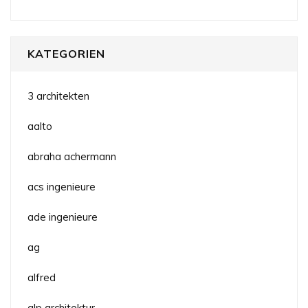
KATEGORIEN
3 architekten
aalto
abraha achermann
acs ingenieure
ade ingenieure
ag
alfred
alp architektur