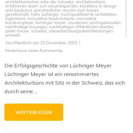
architektonisches erbe der schweiz
,
architekturbüro
,
erfahrenes team von steuerexperten
,
exzellenz in design
und baukunst
,
ganzheitlicher ansatz zum bauen
,
gesellschaft
,
hans lüchinger
,
hochqualifizierte architekten
,
ingenieure
,
innovative baukonzepte
,
innovative
bürokomplexe
,
lüchinger meyer
,
modernen wohngebäuden
,
nachhaltige lösungen
,
nachhaltigen öffentlichen bauten
,
peter meyer
,
schweiz
,
steuerberatungsdienstleistungen
,
umwelt
Veröffentlicht am
23 Dezember 2025
zu
Hinterlasse einen Kommentar
Innovative
Baukonzepte
von
Die Erfolgsgeschichte von Lüchinger Meyer
Lüchinger
Meyer:
Lüchinger Meyer ist ein renommiertes
Qualität
und
Architekturbüro mit Sitz in der Schweiz, das sich
Nachhaltigkeit
im
durch seine …
Fokus
WEITERLESEN