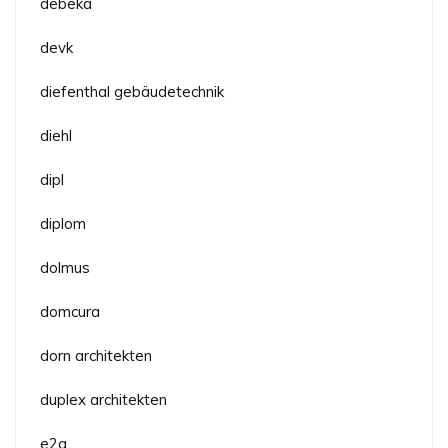
debeka
devk
diefenthal gebäudetechnik
diehl
dipl
diplom
dolmus
domcura
dorn architekten
duplex architekten
e2a