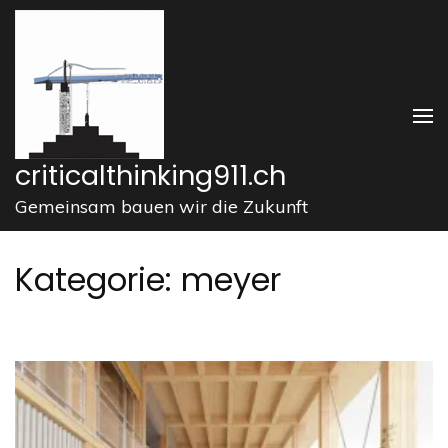
Zum
Inhalt
springen
(Enter
drücken)
criticalthinking911.ch
Gemeinsam bauen wir die Zukunft
Kategorie:
meyer