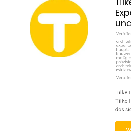
Til
Exp
und
Veröffe
archite
experte
hauptsi
bauwer
maßges
präzisi
archite
mit ku
Veröffe
Tilke 
Tilke 
das si
W