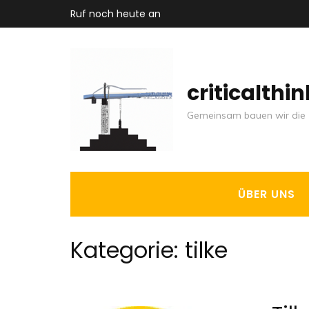
Zum
Ruf noch heute an
Inhalt
springen
(Enter
criticalthi
drücken)
Gemeinsam bauen wir die 
ÜBER UNS
Kategorie:
tilke