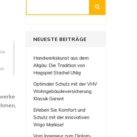
Suchen
NEUESTE BEITRÄGE
,
ive
Handwerkskunst aus dem
Allgäu: Die Tradition von
it
Hagspiel Stachel Uhlig
Optimaler Schutz mit der VHV
e
Wohngebäudeversicherung
uwerke
en:
Klassik Garant
ehmen,
Erleben Sie Komfort und
e
e
Schutz mit der innovativen
ge
Wigo Markise!
Vom Ingenieur zum Diplom-