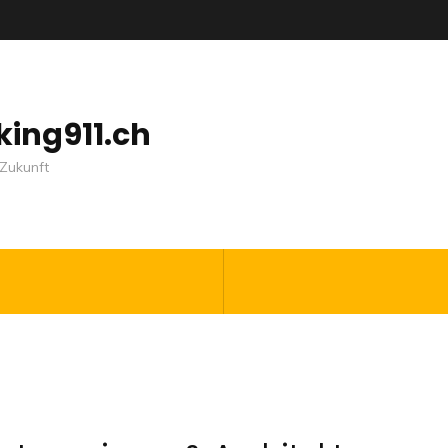
nking911.ch
Zukunft