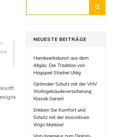
Suchen
NEUESTE BEITRÄGE
en
,
iche
Handwerkskunst aus dem
Allgäu: Die Tradition von
Hagspiel Stachel Uhlig
tives
Optimaler Schutz mit der VHV
ukunft
tigkeit:
Wohngebäudeversicherung
esigns
Klassik Garant
Erleben Sie Komfort und
ekten
Schutz mit der innovativen
Wigo Markise!
Vom Ingenieur zum Diplom-