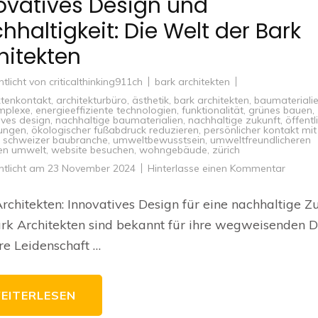
ovatives Design und
hhaltigkeit: Die Welt der Bark
hitekten
ntlicht von
criticalthinking911ch
bark architekten
ktenkontakt
,
architekturbüro
,
ästhetik
,
bark architekten
,
baumateriali
mplexe
,
energieeffiziente technologien
,
funktionalität
,
grünes bauen
,
ives design
,
nachhaltige baumaterialien
,
nachhaltige zukunft
,
öffentl
tungen
,
ökologischer fußabdruck reduzieren
,
persönlicher kontakt mit
,
schweizer baubranche
,
umweltbewusstsein
,
umweltfreundlicheren
en umwelt
,
website besuchen
,
wohngebäude
,
zürich
zu
ntlicht am
23 November 2024
Hinterlasse einen Kommentar
Innova
Design
und
rchitekten: Innovatives Design für eine nachhaltige Z
Nachhal
Die
rk Architekten sind bekannt für ihre wegweisenden D
Welt
der
re Leidenschaft …
Bark
Archit
EITERLESEN