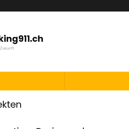
nking911.ch
Zukunft
ekten