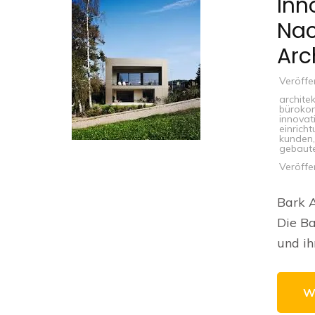
Inn
Nac
Arc
Veröffe
archite
büroko
innovat
einrich
kunden
gebaut
Veröffe
Bark A
Die Ba
und ih
W