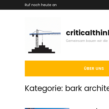
Zum
Ruf noch heute an
Inhalt
springen
(Enter
criticalthi
drücken)
Gemeinsam bauen wir die 
ÜBER UNS
Kategorie:
bark archit