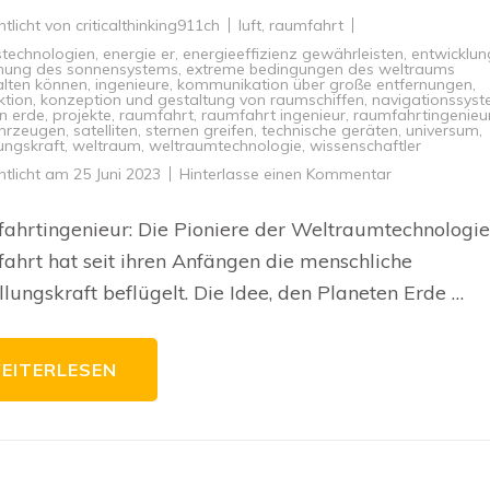
ntlicht von
criticalthinking911ch
luft
,
raumfahrt
stechnologien
,
energie er
,
energieeffizienz gewährleisten
,
entwicklun
chung des sonnensystems
,
extreme bedingungen des weltraums
lten können
,
ingenieure
,
kommunikation über große entfernungen
,
ktion
,
konzeption und gestaltung von raumschiffen
,
navigationssys
n erde
,
projekte
,
raumfahrt
,
raumfahrt ingenieur
,
raumfahrtingenieu
hrzeugen
,
satelliten
,
sternen greifen
,
technische geräten
,
universum
,
lungskraft
,
weltraum
,
weltraumtechnologie
,
wissenschaftler
zu
ntlicht am
25 Juni 2023
Hinterlasse einen Kommentar
Die
Pioniere
des
hrtingenieur: Die Pioniere der Weltraumtechnologie
Universums:
Raumfahrting
hrt hat seit ihren Anfängen die menschliche
auf
dem
llungskraft beflügelt. Die Idee, den Planeten Erde …
Weg
zu
neuen
Horizonten
EITERLESEN