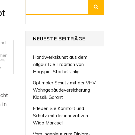
Suchen
bt
NEUESTE BEITRÄGE
rnd
,
chen
Handwerkskunst aus dem
ten
,
Allgäu: Die Tradition von
e
Hagspiel Stachel Uhlig
Optimaler Schutz mit der VHV
Wohngebäudeversicherung
icht
Klassik Garant
ttechnik:
 in
Erleben Sie Komfort und
Schutz mit der innovativen
Wigo Markise!
Vom Ingenieur zum Diplom-