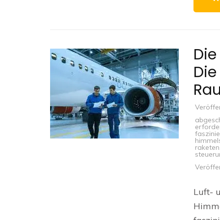
Die
Die
Rau
Veröffe
abgesch
erforder
faszini
himmel
raketen
steueru
Veröffe
Luft- 
Himmel