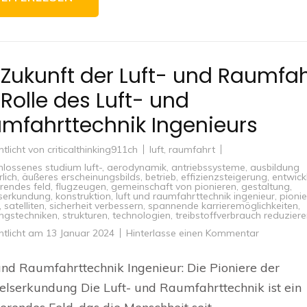
 Zukunft der Luft- und Raumfah
 Rolle des Luft- und
mfahrttechnik Ingenieurs
ntlicht von
criticalthinking911ch
luft
,
raumfahrt
lossenes studium luft-
,
aerodynamik
,
antriebssysteme
,
ausbildung
lich
,
äußeres erscheinungsbilds
,
betrieb
,
effizienzsteigerung
,
entwick
erendes feld
,
flugzeugen
,
gemeinschaft von pionieren
,
gestaltung
,
serkundung
,
konstruktion
,
luft und raumfahrttechnik ingenieur
,
pionie
,
satelliten
,
sicherheit verbessern
,
spannende karrieremöglichkeiten
,
ngstechniken
,
strukturen
,
technologien
,
treibstoffverbrauch reduzier
zu
ntlicht am
13 Januar 2024
Hinterlasse einen Kommentar
Die
Zukunft
der
und Raumfahrttechnik Ingenieur: Die Pioniere der
Luft-
und
serkundung Die Luft- und Raumfahrttechnik ist ein
Raumfahrt
Die