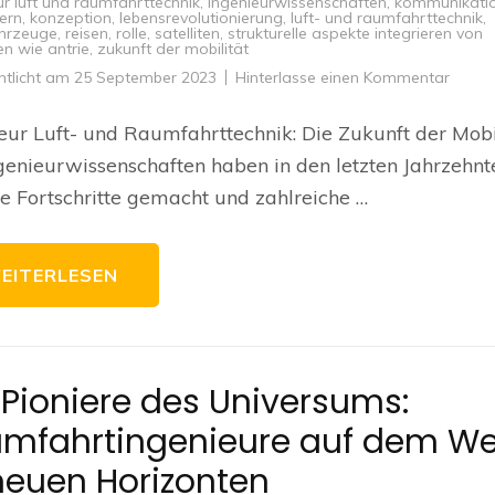
ur luft und raumfahrttechnik
,
ingenieurwissenschaften
,
kommunikati
ern
,
konzeption
,
lebensrevolutionierung
,
luft- und raumfahrttechnik
,
hrzeuge
,
reisen
,
rolle
,
satelliten
,
strukturelle aspekte integrieren von
n wie antrie
,
zukunft der mobilität
zu
ntlicht am
25 September 2023
Hinterlasse einen Kommentar
Ingeni
Luft-
und
eur Luft- und Raumfahrttechnik: Die Zukunft der Mobi
Raumf
Die
genieurwissenschaften haben in den letzten Jahrzehnt
Zukun
des
 Fortschritte gemacht und zahlreiche …
Fliege
und
der
Raumf
EITERLESEN
 Pioniere des Universums:
mfahrtingenieure auf dem W
neuen Horizonten