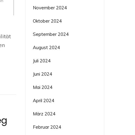
on
November 2024
Oktober 2024
eur
September 2024
lität
ahrttechnik:
en
ft
August 2024
ns
Juli 2024
ahrt
Juni 2024
Mai 2024
April 2024
März 2024
eg
Februar 2024