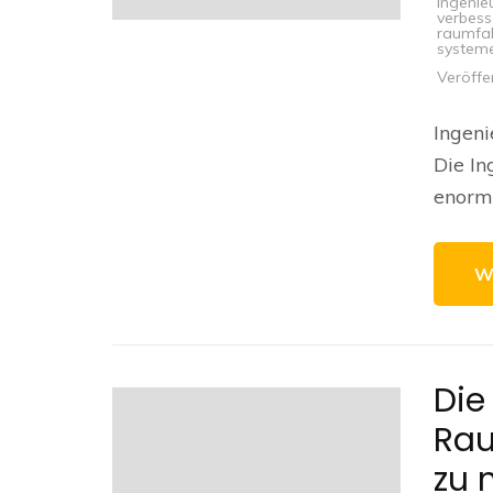
ingenie
verbess
raumfa
systeme
Veröffe
Ingeni
Die In
enorme
W
Die
Rau
zu 