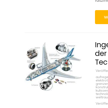
faszin
W
Ing
der
Tec
Veröffe
aufrege
elektro
grenzen
konstru
kulissen
technol
weltra
Veröffe