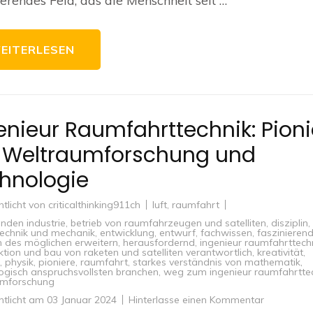
ierendes Feld, das die Menschheit seit …
Rolle
des
Luft-
und
Raumfahrt
EITERLESEN
Ingenieurs
enieur Raumfahrttechnik: Pioni
 Weltraumforschung und
hnologie
ntlicht von
criticalthinking911ch
luft
,
raumfahrt
nden industrie
,
betrieb von raumfahrzeugen und satelliten
,
disziplin
,
technik und mechanik
,
entwicklung
,
entwurf
,
fachwissen
,
faszinieren
 des möglichen erweitern
,
herausfordernd
,
ingenieur raumfahrttech
ktion und bau von raketen und satelliten verantwortlich
,
kreativität
,
,
physik
,
pioniere
,
raumfahrt
,
starkes verständnis von mathematik
,
ogisch anspruchsvollsten branchen
,
weg zum ingenieur raumfahrtte
umforschung
zu
ntlicht am
03 Januar 2024
Hinterlasse einen Kommentar
Ingenieur