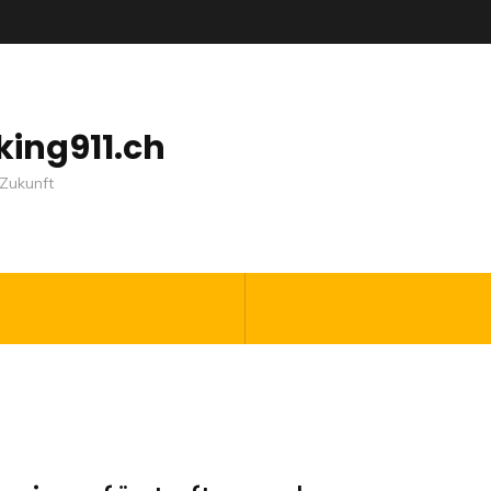
nking911.ch
Zukunft