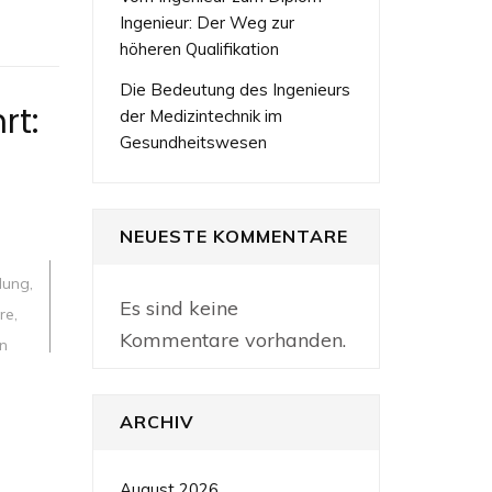
Ingenieur: Der Weg zur
höheren Qualifikation
Die Bedeutung des Ingenieurs
rt:
der Medizintechnik im
Gesundheitswesen
NEUESTE KOMMENTARE
lung
,
Es sind keine
re
,
Kommentare vorhanden.
en
ARCHIV
:
August 2026