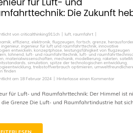
enieur für Luft- und
mfahrttechnik: Die Zukunft he
ntlicht von
criticalthinking911ch
luft
,
raumfahrt
namik
,
effizienz
,
elektronik
,
flugzeugen
,
fortsch
,
grenze
,
herausforde
,
ingenieur
,
ingenieur für luft und raumfahrttechnik
,
innovative
ogien entwickeln
,
konzeptphase
,
leistungsfähigkeit von flugzeugen
ern
,
lohnend
,
luft- und raumfahrttechnik
,
luft- und raumfahrttechnis
en
,
materialwissenschaften
,
mechanik
,
modellierung
,
raketen
,
satelli
eitsstandards
,
simulation
,
spitze der technologischen entwicklung
,
ogieentwicklung
,
treibstoffverbrauch optimieren
,
umweltfreundlicher
n finden
zu
ntlicht am
18 Februar 2024
Hinterlasse einen Kommentar
Ingenieur
für
Luft-
eur für Luft- und Raumfahrttechnik: Der Himmel ist n
und
Raumfahr
 die Grenze Die Luft- und Raumfahrtindustrie hat sich
Die
Zukunft
hebt
ab!
EITERLESEN