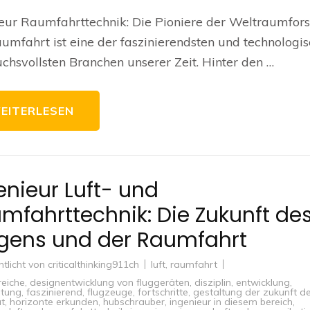
Raumfahrt
Pioniere
eur Raumfahrttechnik: Die Pioniere der Weltraumfor
der
Weltraumf
umfahrt ist eine der faszinierendsten und technologis
und
Technolog
chsvollsten Branchen unserer Zeit. Hinter den …
EITERLESEN
enieur Luft- und
mfahrttechnik: Die Zukunft de
egens und der Raumfahrt
ntlicht von
criticalthinking911ch
luft
,
raumfahrt
reiche
,
designentwicklung von fluggeräten
,
disziplin
,
entwicklung
,
htung
,
faszinierend
,
flugzeuge
,
fortschritte
,
gestaltung der zukunft d
ät
,
horizonte erkunden
,
hubschrauber
,
ingenieur in diesem bereich
,