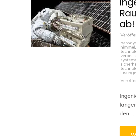
Ing
Rau
ab!
Veröffe
aerody
himmel
technol
verbess
system
sicherh
technol
lösunge
Veröffe
Ingeni
länger
den …
W