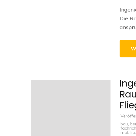
Ingeni
Die Ra
anspru
W
Ing
Rau
Fli
Veröffe
bau
,
be
fachric
mobilit