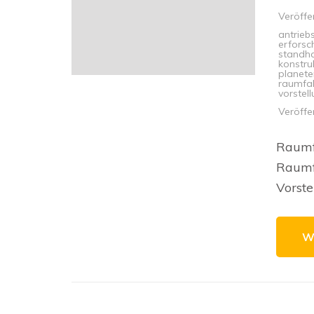
Veröffe
antrieb
erfors
standha
konstru
planete
raumfa
vorstel
Veröffe
Raumfa
Raumfa
Vorste
W