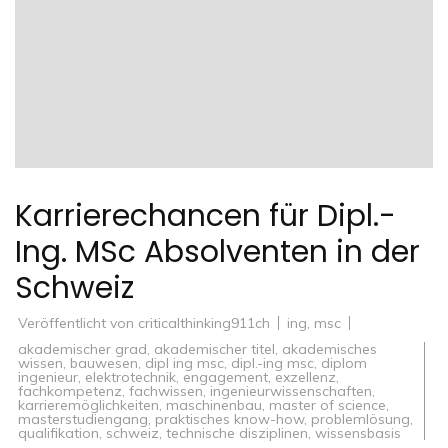
Karrierechancen für Dipl.-
Ing. MSc Absolventen in der
Schweiz
Veröffentlicht von
criticalthinking911ch
ing
,
msc
akademischer grad
,
akademischer titel
,
akademisches
wissen
,
bauwesen
,
dipl ing msc
,
dipl.-ing msc
,
diplom
ingenieur
,
elektrotechnik
,
engagement
,
exzellenz
,
fachkompetenz
,
fachwissen
,
ingenieurwissenschaften
,
karrieremöglichkeiten
,
maschinenbau
,
master of science
,
masterstudiengang
,
praktisches know-how
,
problemlösung
,
qualifikation
,
schweiz
,
technische disziplinen
,
wissensbasis