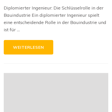
Schlüsselrolle
eines
Diplomierter Ingenieur: Die Schlüsselrolle in der
diplomierten
Ingenieurs
Bauindustrie Ein diplomierter Ingenieur spielt
in
der
eine entscheidende Rolle in der Bauindustrie und
Bauindustrie
ist für …
WEITERLESEN