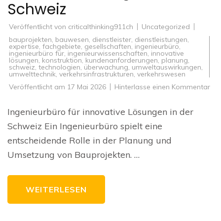
Schweiz
Veröffentlicht von
criticalthinking911ch
Uncategorized
bauprojekten
,
bauwesen
,
dienstleister
,
dienstleistungen
,
expertise
,
fachgebiete
,
gesellschaften
,
ingenieurbüro
,
ingenieurbüro für
,
ingenieurwissenschaften
,
innovative
lösungen
,
konstruktion
,
kundenanforderungen
,
planung
,
schweiz
,
technologien
,
überwachung
,
umweltauswirkungen
,
umwelttechnik
,
verkehrsinfrastrukturen
,
verkehrswesen
zu
Veröffentlicht am
17 Mai 2026
Hinterlasse einen Kommentar
Inn
Lös
Da
Ingenieurbüro für innovative Lösungen in der
Ing
für
Schweiz Ein Ingenieurbüro spielt eine
tec
Her
entscheidende Rolle in der Planung und
in
der
Umsetzung von Bauprojekten. …
Sc
WEITERLESEN