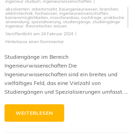
ingenieur studium
,
ingenieurwissenschaften
absolventen
,
arbeitsmarkt
,
bauingenieurwesen
,
branchen
,
elektrotechnik
,
fachwissen
,
ingenieurwissenschaften
,
karrieremöglichkeiten
,
maschinenbau
,
nachfrage
,
praktische
anwendung
,
spezialisierung
,
studiengänge
,
studiengänge
ingenieur
,
theoretisches wissen
Veröffentlicht am
24 Februar 2024
zu
Hinterlasse einen Kommentar
Die
Vielfalt
der
Studiengänge im Bereich
Studiengänge
im
Ingenieurwissenschaften Die
Bereich
Ingenieurwissenschaften
Ingenieurwissenschaften sind ein breites und
vielfältiges Feld, das eine Vielzahl von
Studiengängen und Spezialisierungen umfasst. …
WEITERLESEN