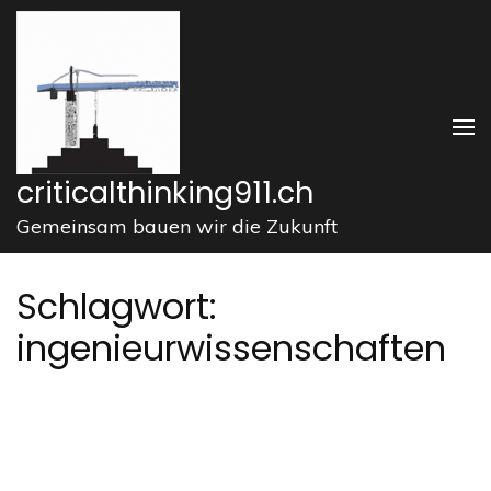
Zum
Inhalt
springen
(Enter
drücken)
criticalthinking911.ch
Gemeinsam bauen wir die Zukunft
Schlagwort:
ingenieurwissenschaften