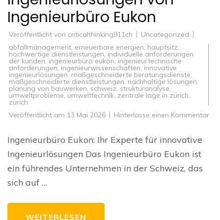
Ingenieurbüro Eukon
Veröffentlicht von
criticalthinking911ch
Uncategorized
abfallmanagement
,
erneuerbare energien
,
hauptsitz
,
hochwertige dienstleistungen
,
individuelle anforderungen
der kunden
,
ingenieurbüro eukon
,
ingenieurtechnische
anforderungen
,
ingenieurwissenschaften
,
innovative
ingenieurlösungen
,
maßgeschneiderte beratungsdienste
,
maßgeschneiderte dienstleistungen
,
nachhaltige lösungen
,
planung von bauwerken
,
schweiz
,
strukturanalyse
,
umweltprobleme
,
umwelttechnik
,
zentrale lage in zürich
,
zürich
zu
Veröffentlicht am
13 Mai 2026
Hinterlasse einen Kommentar
Inn
Ing
vo
Ingenieurbüro Eukon: Ihr Experte für innovative
Ing
Eu
Ingenieurlösungen Das Ingenieurbüro Eukon ist
ein führendes Unternehmen in der Schweiz, das
sich auf …
WEITERLESEN