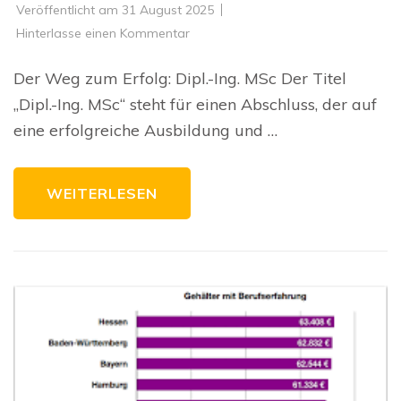
Veröffentlicht am
31 August 2025
zu
Hinterlasse einen Kommentar
Karrierechancen
für
Dipl.-
Der Weg zum Erfolg: Dipl.-Ing. MSc Der Titel
Ing.
MSc
„Dipl.-Ing. MSc“ steht für einen Abschluss, der auf
Absolventen
in
eine erfolgreiche Ausbildung und …
der
Schweiz
WEITERLESEN