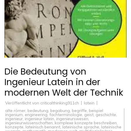
Die Bedeutung von
Ingenieur Latein in der
modernen Welt der Technik
Veröffentlicht von
criticalthinking911ch
latein
alte römer
,
bedeutung
,
begabung
,
begriffe
,
beispiel
ingenium
,
engineering
,
fachterminologie
,
geist
,
geschichte
,
ingenieur
,
ingenieur latein
,
ingenieurswesen
,
ingenieurwissenschaften
,
komplexe konzepte beschreiben
,
konzepte
,
lateinisch benannt
,
lateinische sprache
,
lateinische