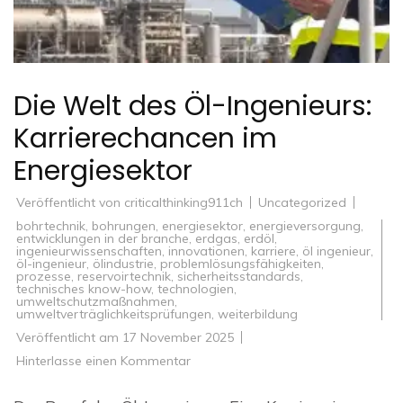
Die Welt des Öl-Ingenieurs:
Karrierechancen im
Energiesektor
Veröffentlicht von
criticalthinking911ch
Uncategorized
bohrtechnik
,
bohrungen
,
energiesektor
,
energieversorgung
,
entwicklungen in der branche
,
erdgas
,
erdöl
,
ingenieurwissenschaften
,
innovationen
,
karriere
,
öl ingenieur
,
öl-ingenieur
,
ölindustrie
,
problemlösungsfähigkeiten
,
prozesse
,
reservoirtechnik
,
sicherheitsstandards
,
technisches know-how
,
technologien
,
umweltschutzmaßnahmen
,
umweltverträglichkeitsprüfungen
,
weiterbildung
Veröffentlicht am
17 November 2025
zu
Hinterlasse einen Kommentar
Die
Welt
des