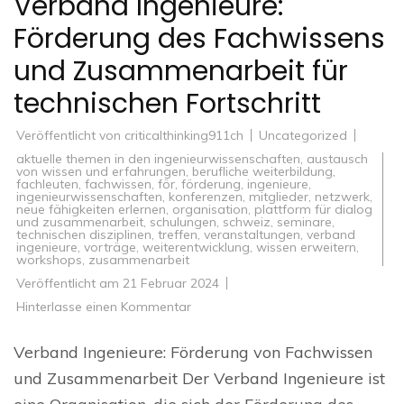
Verband Ingenieure:
Förderung des Fachwissens
und Zusammenarbeit für
technischen Fortschritt
Veröffentlicht von
criticalthinking911ch
Uncategorized
aktuelle themen in den ingenieurwissenschaften
,
austausch
von wissen und erfahrungen
,
berufliche weiterbildung
,
fachleuten
,
fachwissen
,
för
,
förderung
,
ingenieure
,
ingenieurwissenschaften
,
konferenzen
,
mitglieder
,
netzwerk
,
neue fähigkeiten erlernen
,
organisation
,
plattform für dialog
und zusammenarbeit
,
schulungen
,
schweiz
,
seminare
,
technischen disziplinen
,
treffen
,
veranstaltungen
,
verband
ingenieure
,
vorträge
,
weiterentwicklung
,
wissen erweitern
,
workshops
,
zusammenarbeit
Veröffentlicht am
21 Februar 2024
zu
Hinterlasse einen Kommentar
Verband
Ingenieure:
Förderung
Verband Ingenieure: Förderung von Fachwissen
des
Fachwissens
und Zusammenarbeit Der Verband Ingenieure ist
und
Zusammenarbeit