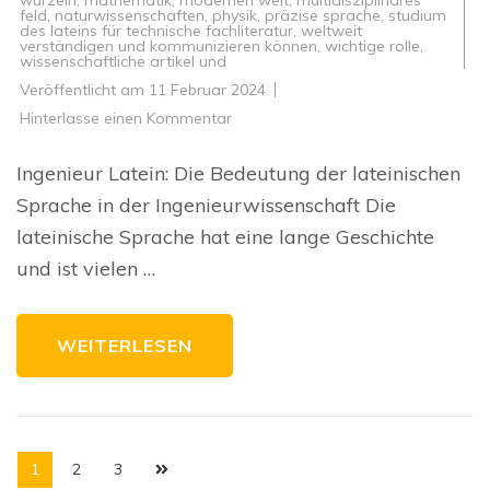
wurzeln
,
mathematik
,
modernen welt
,
multidisziplinäres
feld
,
naturwissenschaften
,
physik
,
präzise sprache
,
studium
des lateins für technische fachliteratur
,
weltweit
verständigen und kommunizieren können
,
wichtige rolle
,
wissenschaftliche artikel und
Veröffentlicht am
11 Februar 2024
zu
Hinterlasse einen Kommentar
Die
Bedeutung
von
Ingenieur Latein: Die Bedeutung der lateinischen
Ingenieur
Latein
Sprache in der Ingenieurwissenschaft Die
in
der
lateinische Sprache hat eine lange Geschichte
modernen
Welt
und ist vielen …
der
Technik
WEITERLESEN
Seitennummerierung
Seite
Seite
Seite
1
2
3