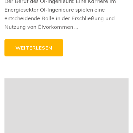
Der Beruf des Öl-Ingenieurs: Eine Karriere im
Öl-
Ingenieurs:
Energiesektor Öl-Ingenieure spielen eine
Karrierechancen
im
entscheidende Rolle in der Erschließung und
Energiesektor
Nutzung von Ölvorkommen …
WEITERLESEN