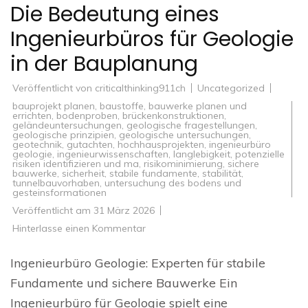
Die Bedeutung eines
Ingenieurbüros für Geologie
in der Bauplanung
Veröffentlicht von
criticalthinking911ch
Uncategorized
bauprojekt planen
,
baustoffe
,
bauwerke planen und
errichten
,
bodenproben
,
brückenkonstruktionen
,
geländeuntersuchungen
,
geologische fragestellungen
,
geologische prinzipien
,
geologische untersuchungen
,
geotechnik
,
gutachten
,
hochhausprojekten
,
ingenieurbüro
geologie
,
ingenieurwissenschaften
,
langlebigkeit
,
potenzielle
risiken identifizieren und ma
,
risikominimierung
,
sichere
bauwerke
,
sicherheit
,
stabile fundamente
,
stabilität
,
tunnelbauvorhaben
,
untersuchung des bodens und
gesteinsformationen
Veröffentlicht am
31 März 2026
zu
Hinterlasse einen Kommentar
Die
Bedeutung
eines
Ingenieurbüro Geologie: Experten für stabile
Ingenieurbüros
für
Fundamente und sichere Bauwerke Ein
Geologie
in
Ingenieurbüro für Geologie spielt eine
der