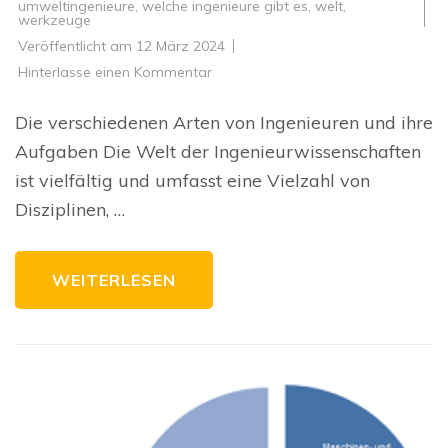
umweltingenieure
,
welche ingenieure gibt es
,
welt
,
werkzeuge
Veröffentlicht am
12 März 2024
zu
Hinterlasse einen Kommentar
Welche
Arten
von
Die verschiedenen Arten von Ingenieuren und ihre
Ingenieuren
gibt
Aufgaben Die Welt der Ingenieurwissenschaften
es
und
ist vielfältig und umfasst eine Vielzahl von
was
sind
Disziplinen, …
ihre
Aufgaben?
WEITERLESEN