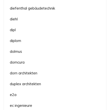
diefenthal gebäudetechnik
diehl
dipl
diplom
dolmus
domcura
dorn architekten
duplex architekten
e2a
ec ingenieure