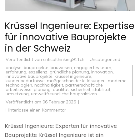
Krüssel Ingenieure: Expertise
für innovative Bauprojekte
in der Schweiz
Veröffentlicht von
criticalthinking911ch
Uncategorized
analyse
,
bauprojekte
,
bauwesen
,
engagiertes team
,
erfahrung
,
exzellenz
,
gründliche planung
,
innovation
,
innovative bauprojekte
,
krüssel ingenieure
,
kundenbedürfnisse
,
maßgeschneiderte lösungen
,
moderne
technologien
,
nachhaltigkeit
,
partnerschaftliche
arbeitsweise
,
planung
,
qualität
,
sicherheit
,
stabilität
,
umsetzung
,
umweltfreundliche baupraktiken
Veröffentlicht am
06 Februar 2026
zu
Hinterlasse einen Kommentar
Krüssel
Ingenieure:
Expertise
Krüssel Ingenieure: Experten für innovative
für
innovative
Bauprojekte Krüssel Ingenieure ist ein
Bauprojekte