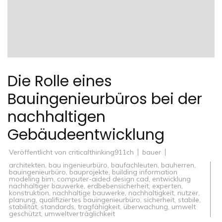
Die Rolle eines
Bauingenieurbüros bei der
nachhaltigen
Gebäudeentwicklung
Veröffentlicht von
criticalthinking911ch
bauer
architekten
,
bau ingenieurbüro
,
baufachleuten
,
bauherren
,
bauingenieurbüro
,
bauprojekte
,
building information
modeling bim
,
computer-aided design cad
,
entwicklung
nachhaltiger bauwerke
,
erdbebensicherheit
,
experten
,
konstruktion
,
nachhaltige bauwerke
,
nachhaltigkeit
,
nutzer
,
planung
,
qualifiziertes bauingenieurbüro
,
sicherheit
,
stabile
,
stabilität
,
standards
,
tragfähigkeit
,
überwachung
,
umwelt
geschützt
,
umweltverträglichkeit