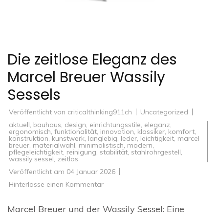
Die zeitlose Eleganz des
Marcel Breuer Wassily
Sessels
Veröffentlicht von
criticalthinking911ch
Uncategorized
aktuell
,
bauhaus
,
design
,
einrichtungsstile
,
eleganz
,
ergonomisch
,
funktionalität
,
innovation
,
klassiker
,
komfort
,
konstruktion
,
kunstwerk
,
langlebig
,
leder
,
leichtigkeit
,
marcel
breuer
,
materialwahl
,
minimalistisch
,
modern
,
pflegeleichtigkeit
,
reinigung
,
stabilität
,
stahlrohrgestell
,
wassily sessel
,
zeitlos
Veröffentlicht am
04 Januar 2026
zu
Hinterlasse einen Kommentar
Die
zeitlose
Eleganz
Marcel Breuer und der Wassily Sessel: Eine
des
Marcel