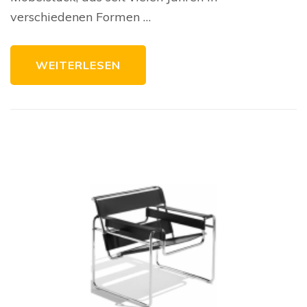
Ihr
verschiedenen Formen …
Zuhause
WEITERLESEN