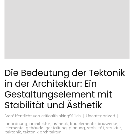
Die Bedeutung der Tektonik
in der Architektur: Ein
Gestaltungselement mit
Stabilität und Ästhetik
Veröffentlicht von
criticalthinking911ch
Uncategorized
anordnung
,
architektur
,
ästhetik
,
bauelemente
,
bauwerke
,
elemente
,
gebäude
,
gestaltung
,
planung
,
stabilität
,
struktur
,
tektonik
,
tektonik architektur