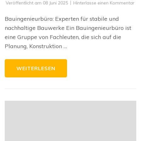
zu
Veröffentlicht am
08 Juni 2025
Hinterlasse einen Kommentar
Die
Rol
ein
Bauingenieurbüro: Experten für stabile und
Bau
bei
nachhaltige Bauwerke Ein Bauingenieurbüro ist
der
nac
eine Gruppe von Fachleuten, die sich auf die
Ge
Planung, Konstruktion …
WEITERLESEN