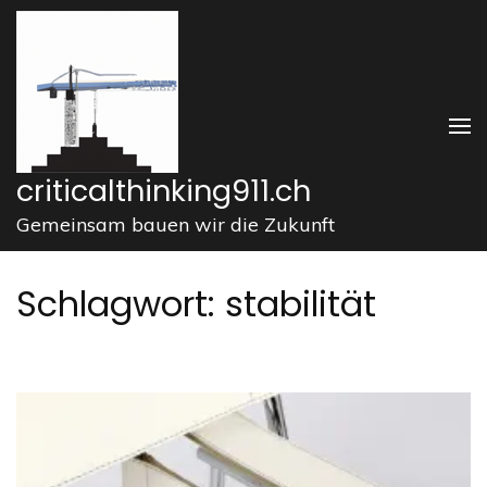
Zum
Inhalt
springen
(Enter
drücken)
criticalthinking911.ch
Gemeinsam bauen wir die Zukunft
Schlagwort:
stabilität