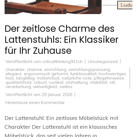
Der zeitlose Charme des
Lattenstuhls: Ein Klassiker
für Ihr Zuhause
Veröffentlicht von
criticalthinking911ch
Uncategorized
charakter
,
charme
,
einrichtung
,
einrichtungspassung
,
eleganz
,
ergonomisch geformt
,
funktionalität
,
hochwertiges
holz
,
langlebig
,
möbelstück
,
natürliche note
,
pflegehinweise
,
qualitätsholz
,
robust
,
rustikal
,
sitzhaltung
,
stabilität
,
stil
,
verarbeitung
,
vielseitigkeit
,
zeitlos
Veröffentlicht am
29 Januar 2026
zu
Hinterlasse einen Kommentar
Der
zeitlose
Charme
Der Lattenstuhl: Ein zeitloses Möbelstück mit
des
Lattenstuhls:
Charakter Der Lattenstuhl ist ein klassisches
Ein
Klassiker
Möbelstück, das seit vielen Jahren in
für