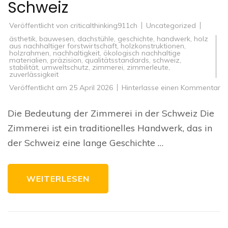
Schweiz
Veröffentlicht von
criticalthinking911ch
Uncategorized
ästhetik
,
bauwesen
,
dachstühle
,
geschichte
,
handwerk
,
holz
aus nachhaltiger forstwirtschaft
,
holzkonstruktionen
,
holzrahmen
,
nachhaltigkeit
,
ökologisch nachhaltige
materialien
,
präzision
,
qualitätsstandards
,
schweiz
,
stabilität
,
umweltschutz
,
zimmerei
,
zimmerleute
,
zuverlässigkeit
zu
Veröffentlicht am
25 April 2026
Hinterlasse einen Kommentar
Me
Ha
Di
Die Bedeutung der Zimmerei in der Schweiz Die
Ku
de
Zimmerei ist ein traditionelles Handwerk, das in
Zi
in
der Schweiz eine lange Geschichte …
de
Sc
WEITERLESEN