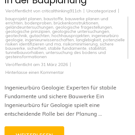
in der Bauplanung
Veröffentlicht von
criticalthinking911ch
Uncategorized
bauprojekt planen
,
baustoffe
,
bauwerke planen und
errichten
,
bodenproben
,
brückenkonstruktionen
,
geländeuntersuchungen
,
geologische fragestellungen
,
geologische prinzipien
,
geologische untersuchungen
,
geotechnik
,
gutachten
,
hochhausprojekten
,
ingenieurbüro
geologie
,
ingenieurwissenschaften
,
langlebigkeit
,
potenzielle
risiken identifizieren und ma
,
risikominimierung
,
sichere
bauwerke
,
sicherheit
,
stabile fundamente
,
stabilität
,
tunnelbauvorhaben
,
untersuchung des bodens und
gesteinsformationen
Veröffentlicht am
31 März 2026
zu
Hinterlasse einen Kommentar
Die
Bedeutung
eines
Ingenieurbüro Geologie: Experten für stabile
Ingenieurbüros
für
Fundamente und sichere Bauwerke Ein
Geologie
in
Ingenieurbüro für Geologie spielt eine
der
Bauplanung
entscheidende Rolle bei der Planung …