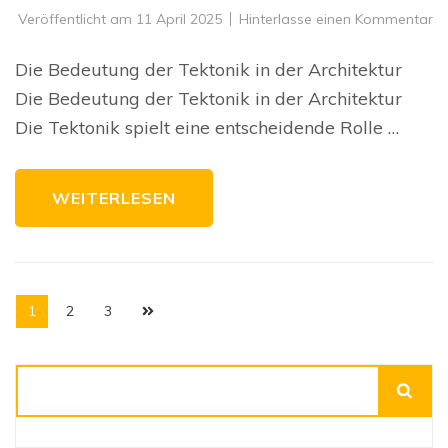
zu
Veröffentlicht am
11 April 2025
Hinterlasse einen Kommentar
Di
Be
de
Die Bedeutung der Tektonik in der Architektur
Te
in
Die Bedeutung der Tektonik in der Architektur
de
Ar
Die Tektonik spielt eine entscheidende Rolle …
Ei
Ge
mi
St
u
WEITERLESEN
Äs
Seitennummerierung
Seite
Seite
Seite
1
2
3
der
Beiträge
Suchen