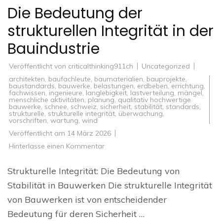
Die Bedeutung der
strukturellen Integrität in der
Bauindustrie
Veröffentlicht von
criticalthinking911ch
Uncategorized
architekten
,
baufachleute
,
baumaterialien
,
bauprojekte
,
baustandards
,
bauwerke
,
belastungen
,
erdbeben
,
errichtung
,
fachwissen
,
ingenieure
,
langlebigkeit
,
lastverteilung
,
mängel
,
menschliche aktivitäten
,
planung
,
qualitativ hochwertige
bauwerke
,
schnee
,
schweiz
,
sicherheit
,
stabilität
,
standards
,
strukturelle
,
strukturelle integrität
,
überwachung
,
vorschriften
,
wartung
,
wind
Veröffentlicht am
14 März 2026
zu
Hinterlasse einen Kommentar
Die
Bedeutung
der
Strukturelle Integrität: Die Bedeutung von
strukturellen
Integrität
Stabilität in Bauwerken Die strukturelle Integrität
in
der
von Bauwerken ist von entscheidender
Bauindustrie
Bedeutung für deren Sicherheit …