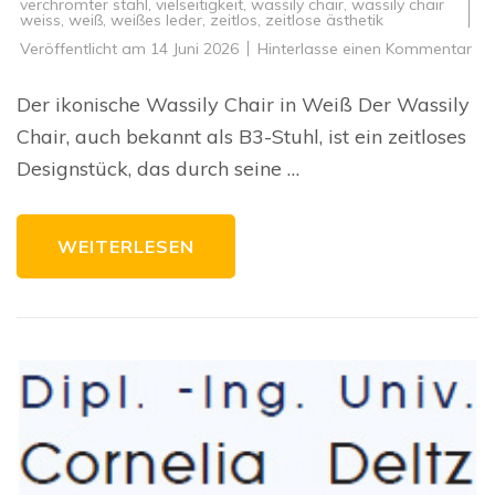
verchromter stahl
,
vielseitigkeit
,
wassily chair
,
wassily chair
weiss
,
weiß
,
weißes leder
,
zeitlos
,
zeitlose ästhetik
zu
Veröffentlicht am
14 Juni 2026
Hinterlasse einen Kommentar
De
zei
Ch
Der ikonische Wassily Chair in Weiß Der Wassily
de
we
Chair, auch bekannt als B3-Stuhl, ist ein zeitloses
Was
Cha
Designstück, das durch seine …
WEITERLESEN