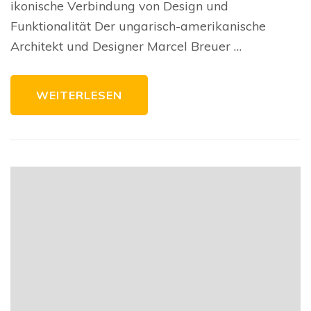
ikonische Verbindung von Design und
Breuer
Wassily
Funktionalität Der ungarisch-amerikanische
Sessels
Architekt und Designer Marcel Breuer …
WEITERLESEN