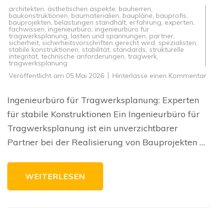
architekten
,
ästhetischen aspekte
,
bauherren
,
baukonstruktionen
,
baumaterialien
,
baupläne
,
bauprofis
,
bauprojekten
,
belastungen standhält
,
erfahrung
,
experten
,
fachwissen
,
ingenieurbüro
,
ingenieurbüro für
tragwerksplanung
,
lasten und spannungen
,
partner
,
sicherheit
,
sicherheitsvorschriften gerecht wird
,
spezialisten
,
stabile konstruktionen
,
stabilität
,
standards
,
strukturelle
integrität
,
technische anforderungen
,
tragwerk
,
tragwerksplanung
zu
Veröffentlicht am
05 Mai 2026
Hinterlasse einen Kommentar
Exp
für
sta
Ingenieurbüro für Tragwerksplanung: Experten
Kon
Da
für stabile Konstruktionen Ein Ingenieurbüro für
Ing
für
Tragwerksplanung ist ein unverzichtbarer
Tr
Partner bei der Realisierung von Bauprojekten …
WEITERLESEN