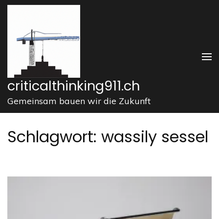
Zum
Inhalt
springen
(Enter
drücken)
criticalthinking911.ch
Gemeinsam bauen wir die Zukunft
Schlagwort:
wassily sessel