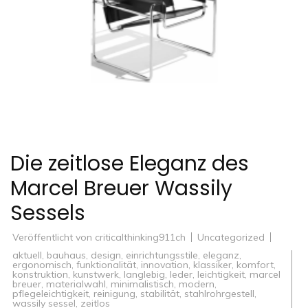
Die zeitlose Eleganz des
Marcel Breuer Wassily
Sessels
Veröffentlicht von
criticalthinking911ch
Uncategorized
aktuell
,
bauhaus
,
design
,
einrichtungsstile
,
eleganz
,
ergonomisch
,
funktionalität
,
innovation
,
klassiker
,
komfort
,
konstruktion
,
kunstwerk
,
langlebig
,
leder
,
leichtigkeit
,
marcel
breuer
,
materialwahl
,
minimalistisch
,
modern
,
pflegeleichtigkeit
,
reinigung
,
stabilität
,
stahlrohrgestell
,
wassily sessel
,
zeitlos