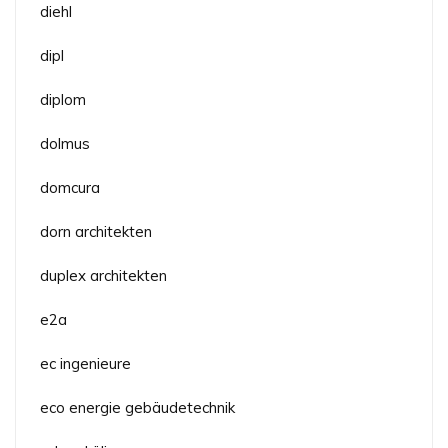
diehl
dipl
diplom
dolmus
domcura
dorn architekten
duplex architekten
e2a
ec ingenieure
eco energie gebäudetechnik