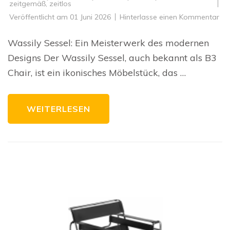
zeitgemäß
,
zeitlos
zu
Veröffentlicht am
01 Juni 2026
Hinterlasse einen Kommentar
Die
zei
El
Wassily Sessel: Ein Meisterwerk des modernen
de
Was
Designs Der Wassily Sessel, auch bekannt als B3
Ses
Ein
Chair, ist ein ikonisches Möbelstück, das …
Mei
de
mo
De
WEITERLESEN