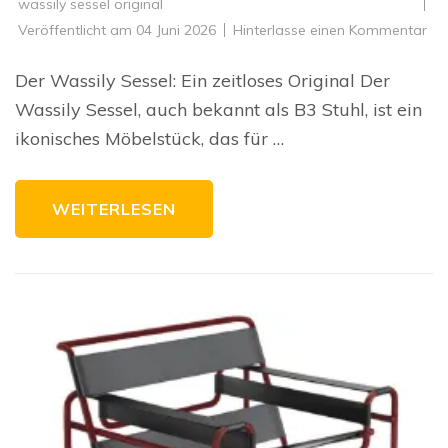
wassily sessel original
zu
Veröffentlicht am
04 Juni 2026
Hinterlasse einen Kommentar
Da
zei
Ori
Der Wassily Sessel: Ein zeitloses Original Der
De
Was
Wassily Sessel, auch bekannt als B3 Stuhl, ist ein
Ses
ikonisches Möbelstück, das für …
WEITERLESEN