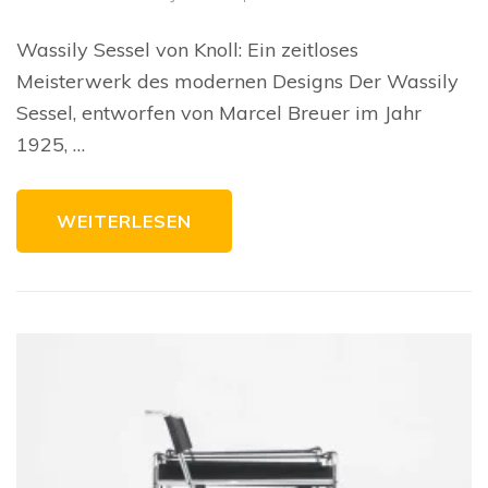
Da
zei
Mei
Wassily Sessel von Knoll: Ein zeitloses
De
Was
Meisterwerk des modernen Designs Der Wassily
Ses
vo
Sessel, entworfen von Marcel Breuer im Jahr
Kno
1925, …
WEITERLESEN