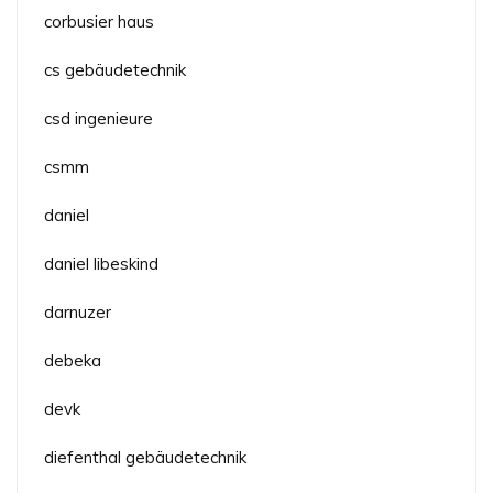
corbusier haus
cs gebäudetechnik
csd ingenieure
csmm
daniel
daniel libeskind
darnuzer
debeka
devk
diefenthal gebäudetechnik