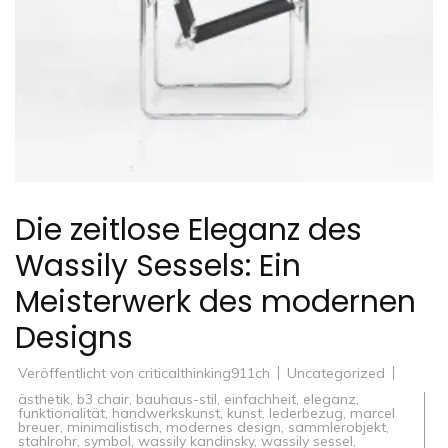
Die zeitlose Eleganz des
Wassily Sessels: Ein
Meisterwerk des modernen
Designs
Veröffentlicht von
criticalthinking911ch
Uncategorized
ästhetik
,
b3 chair
,
bauhaus-stil
,
einfachheit
,
eleganz
,
funktionalität
,
handwerkskunst
,
kunst
,
lederbezug
,
marcel
breuer
,
minimalistisch
,
modernes design
,
sammlerobjekt
,
stahlrohr
,
symbol
,
wassily kandinsky
,
wassily sessel
,