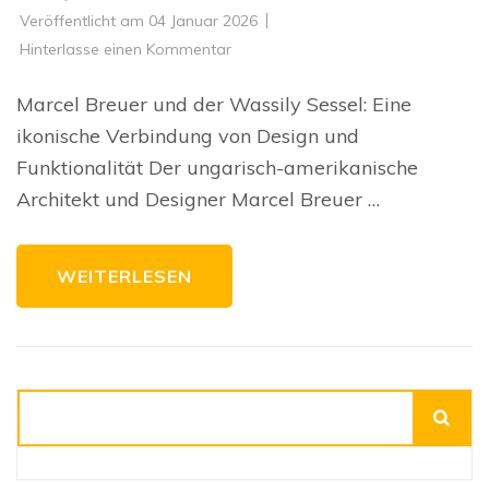
Veröffentlicht am
04 Januar 2026
zu
Hinterlasse einen Kommentar
Die
zeitlose
Eleganz
Marcel Breuer und der Wassily Sessel: Eine
des
Marcel
ikonische Verbindung von Design und
Breuer
Wassily
Funktionalität Der ungarisch-amerikanische
Sessels
Architekt und Designer Marcel Breuer …
WEITERLESEN
Suchen