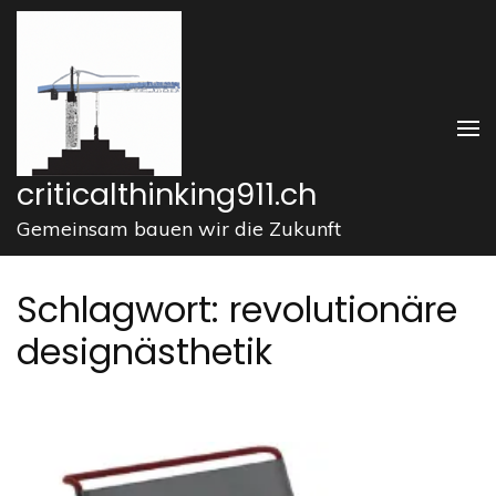
Zum
Inhalt
springen
(Enter
drücken)
criticalthinking911.ch
Gemeinsam bauen wir die Zukunft
Schlagwort:
revolutionäre
designästhetik