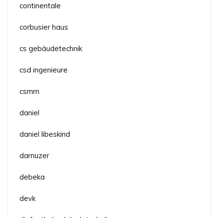
continentale
corbusier haus
cs gebäudetechnik
csd ingenieure
csmm
daniel
daniel libeskind
darnuzer
debeka
devk