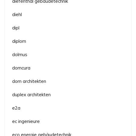
diefenthal gebäudetechnik
diehl
dipl
diplom
dolmus
domcura
dorn architekten
duplex architekten
e2a
ec ingenieure
eco energie gebäudetechnik