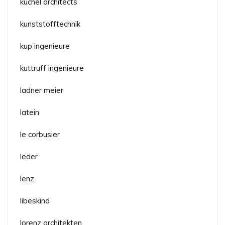
küchel architects
kunststofftechnik
kup ingenieure
kuttruff ingenieure
ladner meier
latein
le corbusier
leder
lenz
libeskind
lorenz architekten