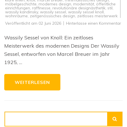
möbelgeschichte
,
modernes design
,
modernität
,
öffentliche
einrichtungen
,
raffinesse
,
revolutionäre designästhetik
,
stil
,
wassily kandinsky
,
wassily sessel
,
wassily sessel knoll
,
wohnräume
,
zeitgenössisches design
,
zeitloses meisterwerk
zu
Veröffentlicht am
02 Juni 2026
Hinterlasse einen Kommentar
Da
zei
Mei
Wassily Sessel von Knoll: Ein zeitloses
De
Was
Meisterwerk des modernen Designs Der Wassily
Ses
vo
Sessel, entworfen von Marcel Breuer im Jahr
Kno
1925, …
WEITERLESEN
Suchen