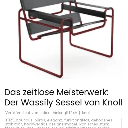
Das zeitlose Meisterwerk:
Der Wassily Sessel von Knoll
Veröffentlicht von
criticalthinking911ch
knoll
1925
,
bauhaus
,
büros
,
eleganz
,
funktionalität
,
gebogenes
stahlrohr
,
hochwertige designermöbel
,
ikonisches stück
,
klare linien
,
knoll
,
marcel breuer
,
minimalistisches design
,