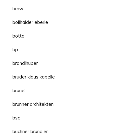
bmw
bollhalder eberle
botta
bp
brandlhuber
bruder klaus kapelle
brunel
brunner architekten
bsc
buchner bründler