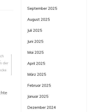
September 2025
August 2025
Juli 2025
Juni 2025
Mai 2025
uch
,
n der
April 2025
ecke
März 2025
Februar 2025
on
chte
Januar 2025
zer
erkskunst
Dezember 2024
chte