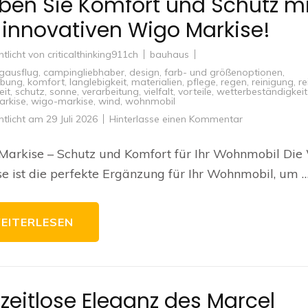
eben Sie Komfort und Schutz mi
 innovativen Wigo Markise!
ntlicht von
criticalthinking911ch
bauhaus
gausflug
,
campingliebhaber
,
design
,
farb- und größenoptionen
,
bung
,
komfort
,
langlebigkeit
,
materialien
,
pflege
,
regen
,
reinigung
,
re
eit
,
schutz
,
sonne
,
verarbeitung
,
vielfalt
,
vorteile
,
wetterbeständigkeit
arkise
,
wigo-markise
,
wind
,
wohnmobil
zu
ntlicht am
29 Juli 2026
Hinterlasse einen Kommentar
Erleben
Sie
Komfort
Markise – Schutz und Komfort für Ihr Wohnmobil Die
und
Schutz
e ist die perfekte Ergänzung für Ihr Wohnmobil, um 
mit
der
innovativen
Wigo
Markise!
EITERLESEN
 zeitlose Eleganz des Marcel