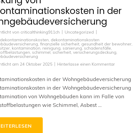
kung von
ontaminationskosten in der
hngebäudeversicherung
ntlicht von
criticalthinking911ch
Uncategorized
dekontaminationskosten
,
dekontaminationskosten
bäudeversicherung
,
finanzielle sicherheit
,
gesundheit der bewohner
,
itzer
,
kontamination
,
reinigung
,
sanierung
,
schadensfälle
,
offbelastungen
,
schimmel
,
sicherheit
,
versicherungsdeckung
,
bäudeversicherung
zu
ntlicht am
24 Oktober 2025
Hinterlasse einen Kommentar
Deckung
von
Dekontam
taminationskosten in der Wohngebäudeversicherung
in
der
taminationskosten in der Wohngebäudeversicherung 
Wohngeb
tamination von Wohngebäuden kann im Falle von
toffbelastungen wie Schimmel, Asbest …
EITERLESEN