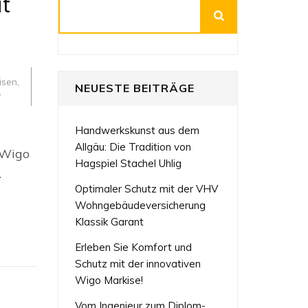
t
Suchen
isen
,
NEUESTE BEITRÄGE
,
Handwerkskunst aus dem
Allgäu: Die Tradition von
 Wigo
Hagspiel Stachel Uhlig
…
Optimaler Schutz mit der VHV
Wohngebäudeversicherung
Klassik Garant
Erleben Sie Komfort und
Schutz mit der innovativen
Wigo Markise!
Vom Ingenieur zum Diplom-