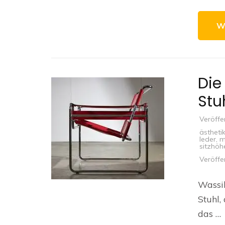
W
Die
Stu
Veröffe
ästheti
leder
,
m
sitzhöh
Veröffe
Wassil
Stuhl,
das …