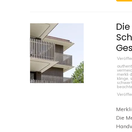
Die
Sch
Ges
Veröffe
authent
vermei
merkli 
klinge
,
schwer
beacht
Veröffe
Merkli
Die Me
Handw