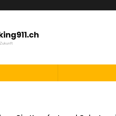
nking911.ch
Zukunft