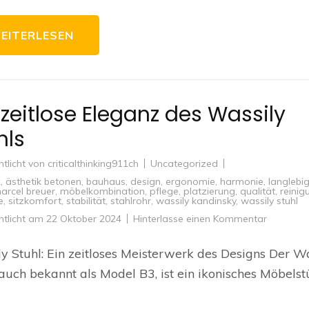
EITERLESEN
 zeitlose Eleganz des Wassily
hls
ntlicht von
criticalthinking911ch
Uncategorized
k
,
ästhetik betonen
,
bauhaus
,
design
,
ergonomie
,
harmonie
,
langlebig
arcel breuer
,
möbelkombination
,
pflege
,
platzierung
,
qualität
,
reinig
e
,
sitzkomfort
,
stabilität
,
stahlrohr
,
wassily kandinsky
,
wassily stuhl
zu
ntlicht am
22 Oktober 2024
Hinterlasse einen Kommentar
Die
zeitlose
Eleganz
y Stuhl: Ein zeitloses Meisterwerk des Designs Der W
des
Wassily
 auch bekannt als Model B3, ist ein ikonisches Möbelst
Stuhls