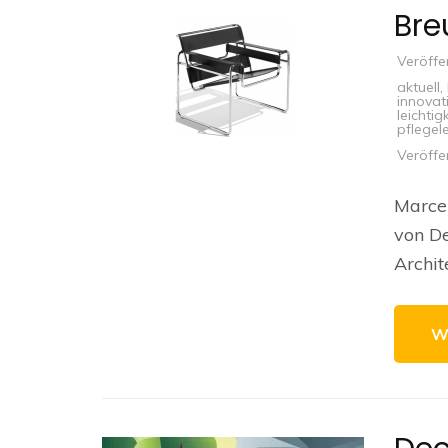
Bre
Veröffe
aktuell
,
innovat
leichtig
pflegele
Veröffe
Marcel
von De
Archit
W