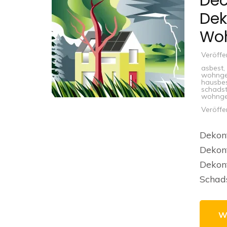
Dec
Dek
Wo
Veröffe
asbest
,
wohnge
hausbes
schadst
wohnge
Veröffe
Dekon
Dekon
Dekon
Schads
W