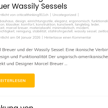
uer Wassily Sessels
ntlicht von
criticalthinking911ch
Uncategorized
bauhaus
,
design
,
einrichtungsstile
,
eleganz
,
ergonomisch
,
funktionali
ion
,
klassiker
,
komfort
,
konstruktion
,
kunstwerk
,
langlebig
,
leder
,
keit
,
marcel breuer
,
materialwahl
,
minimalistisch
,
modern
,
ichtigkeit
,
reinigung
,
stabilität
,
stahlrohrgestell
,
wassily sessel
,
zeitlo
zu
ntlicht am
04 Januar 2026
Hinterlasse einen Kommentar
Die
zeitlose
Eleganz
 Breuer und der Wassily Sessel: Eine ikonische Verb
des
Marcel
sign und Funktionalität Der ungarisch-amerikanische
Breuer
Wassily
ekt und Designer Marcel Breuer …
Sessels
EITERLESEN