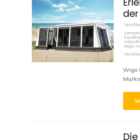
Erl
der
Veröffe
campin
handha
robusth
wigo m
Veröffe
Wigo 
Markis
W
Die