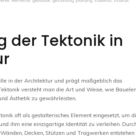
erke
,
elemente
,
gebäude
,
gestaltung
,
planung
,
stabilität
,
struktur
,
 der Tektonik in
ur
olle in der Architektur und prägt maßgeblich das
Tektonik versteht man die Art und Weise, wie Bauel
nd Ästhetik zu gewährleisten.
onik oft als gestalterisches Element eingesetzt, um d
d ihm eine einzigartige Identität zu verleihen. Durc
 Wänden, Decken, Stützen und Tragwerken entstehen