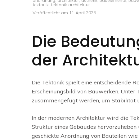
anordnung
,
architektur
,
ästhetik
,
bauelemente
,
bauw
tektonik
,
tektonik architektur
Veröffentlicht am
11 April 2025
Die Bedeutung
der Architekt
Die Tektonik spielt eine entscheidende R
Erscheinungsbild von Bauwerken. Unter 
zusammengefügt werden, um Stabilität u
In der modernen Architektur wird die Tekt
Struktur eines Gebäudes hervorzuheben un
geschickte Anordnung von Bauteilen wie