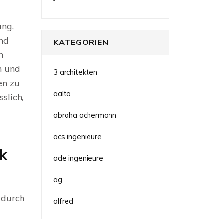
ung,
und
KATEGORIEN
n
n und
3 architekten
en zu
aalto
slich,
abraha achermann
acs ingenieure
ik
ade ingenieure
ag
h durch
alfred