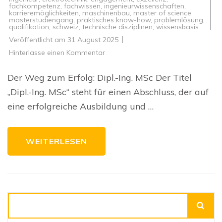
fachkompetenz
,
fachwissen
,
ingenieurwissenschaften
,
karrieremöglichkeiten
,
maschinenbau
,
master of science
,
masterstudiengang
,
praktisches know-how
,
problemlösung
,
qualifikation
,
schweiz
,
technische disziplinen
,
wissensbasis
Veröffentlicht am
31 August 2025
zu
Hinterlasse einen Kommentar
Karrierechancen
für
Dipl.-
Der Weg zum Erfolg: Dipl.-Ing. MSc Der Titel
Ing.
MSc
„Dipl.-Ing. MSc“ steht für einen Abschluss, der auf
Absolventen
in
eine erfolgreiche Ausbildung und …
der
Schweiz
WEITERLESEN
Suchen