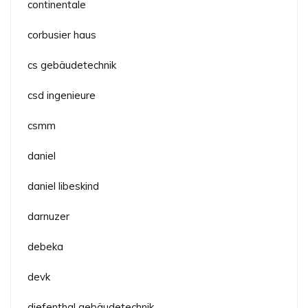
continentale
corbusier haus
cs gebäudetechnik
csd ingenieure
csmm
daniel
daniel libeskind
darnuzer
debeka
devk
diefenthal gebäudetechnik