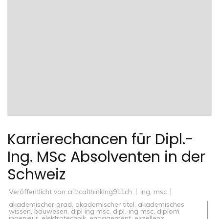
Karrierechancen für Dipl.-
Ing. MSc Absolventen in der
Schweiz
Veröffentlicht von
criticalthinking911ch
ing
,
msc
akademischer grad
,
akademischer titel
,
akademisches
wissen
,
bauwesen
,
dipl ing msc
,
dipl.-ing msc
,
diplom
ingenieur
,
elektrotechnik
,
engagement
,
exzellenz
,