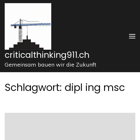
Zum
Inhalt
springen
(Enter
drücken)
criticalthinking911.ch
Gemeinsam bauen wir die Zukunft
Schlagwort:
dipl ing msc