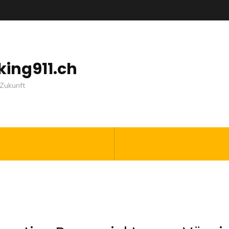
nking911.ch
Zukunft