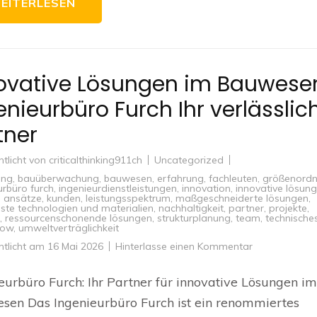
EITERLESEN
ovative Lösungen im Bauwese
enieurbüro Furch Ihr verlässlic
tner
ntlicht von
criticalthinking911ch
Uncategorized
ung
,
bauüberwachung
,
bauwesen
,
erfahrung
,
fachleuten
,
größenord
urbüro furch
,
ingenieurdienstleistungen
,
innovation
,
innovative lösun
e ansätze
,
kunden
,
leistungsspektrum
,
maßgeschneiderte lösungen
,
te technologien und materialien
,
nachhaltigkeit
,
partner
,
projekte
,
,
ressourcenschonende lösungen
,
strukturplanung
,
team
,
technische
how
,
umweltverträglichkeit
zu
ntlicht am
16 Mai 2026
Hinterlasse einen Kommentar
Innovative
Lösungen
im
eurbüro Furch: Ihr Partner für innovative Lösungen im
Bauwesen:
Ingenieurbüro
en Das Ingenieurbüro Furch ist ein renommiertes
Furch
Ihr