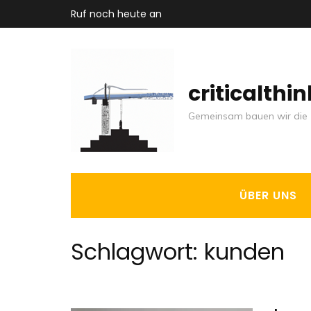
Zum
Ruf noch heute an
Inhalt
springen
(Enter
criticalthi
drücken)
Gemeinsam bauen wir die 
ÜBER UNS
Schlagwort:
kunden