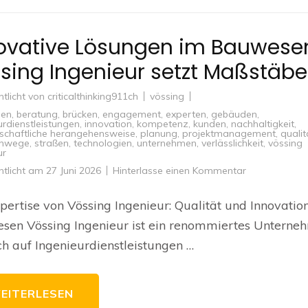
ovative Lösungen im Bauwese
sing Ingenieur setzt Maßstäbe
ntlicht von
criticalthinking911ch
vössing
en
,
beratung
,
brücken
,
engagement
,
experten
,
gebäuden
,
urdienstleistungen
,
innovation
,
kompetenz
,
kunden
,
nachhaltigkeit
,
schaftliche herangehensweise
,
planung
,
projektmanagement
,
qualit
enwege
,
straßen
,
technologien
,
unternehmen
,
verlässlichkeit
,
vössing
ur
zu
ntlicht am
27 Juni 2026
Hinterlasse einen Kommentar
Innovative
Lösungen
im
pertise von Vössing Ingenieur: Qualität und Innovatio
Bauwesen:
Vössing
en Vössing Ingenieur ist ein renommiertes Unterne
Ingenieur
setzt
ch auf Ingenieurdienstleistungen …
Maßstäbe
EITERLESEN