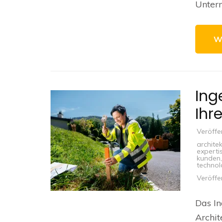
Untern
W
Ing
Ihr
Veröffe
archite
experti
kunden
technol
Veröffe
Das I
Archit