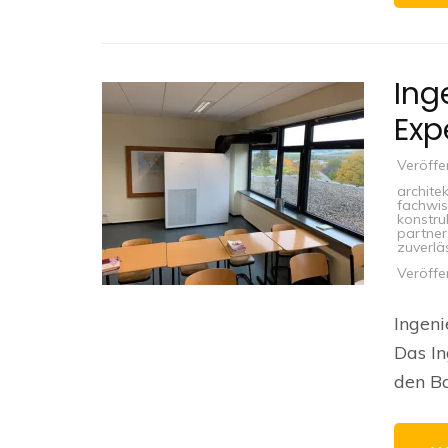
Ing
Exp
Veröffe
archite
fachwi
konstru
partner
zuverlä
Veröffe
Ingeni
Das In
den B