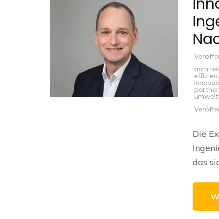
Inn
Ing
Nac
Veröffe
archite
effizien
innovat
partner
umweltf
Veröffe
Die Ex
Ingeni
das si
W