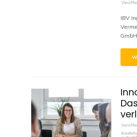
Veröffe
IBV In
Verme
GmbH 
W
Inn
Das
ver
Veröffe
bauleit