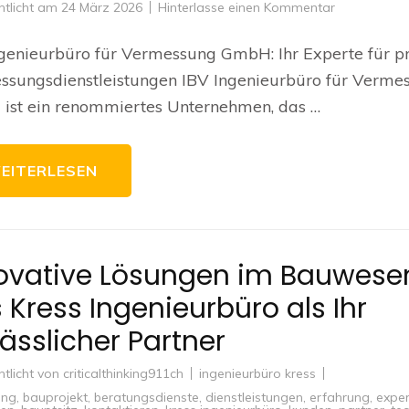
zu
ntlicht am
24 März 2026
Hinterlasse einen Kommentar
Präzise
Vermessungs
von
genieurbüro für Vermessung GmbH: Ihr Experte für p
IBV
Ingenieurbü
ssungsdienstleistungen IBV Ingenieurbüro für Verme
für
Vermessung
ist ein renommiertes Unternehmen, das …
GmbH
EITERLESEN
ovative Lösungen im Bauwese
 Kress Ingenieurbüro als Ihr
lässlicher Partner
ntlicht von
criticalthinking911ch
ingenieurbüro kress
ung
,
bauprojekt
,
beratungsdienste
,
dienstleistungen
,
erfahrung
,
exper