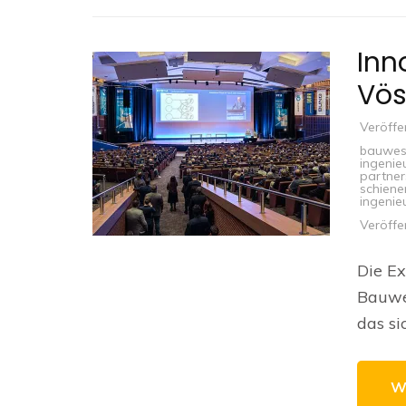
Inn
Vös
Veröffe
bauwes
ingenie
partner
schien
ingenie
Veröffe
Die Ex
Bauwes
das si
W