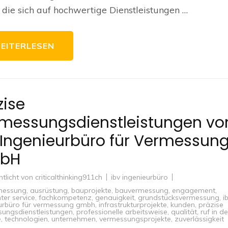
 die sich auf hochwertige Dienstleistungen …
EITERLESEN
zise
messungsdienstleistungen vo
 Ingenieurbüro für Vermessun
bH
ntlicht von
criticalthinking911ch
ibv ingenieurbüro
messung
,
ausrüstung
,
bauprojekte
,
bauvermessung
,
engagement
,
ter service
,
fachkompetenz
,
genauigkeit
,
grundstücksvermessung
,
i
urbüro für vermessung gmbh
,
infrastrukturprojekte
,
kunden
,
präzise
ungsdienstleistungen
,
professionelle arbeitsweise
,
qualität
,
ruf in de
e
,
technologien
,
unternehmen
,
vermessungsprojekte
,
zuverlässigkeit