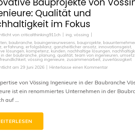
ovative Bauprojekte von Vössi
enieure: Qualität und
hhaltigkeit im Fokus
ntlicht von
criticalthinking911ch
ing
,
vössing
kten
,
baubranche
,
bauingenieurwesens
,
bauprojekte
,
bauunternehme
z
,
erfahrung
,
erfolgsbilanz
,
ganzheitlicher ansatz
,
innovationsgeist
,
ive lösungen
,
kompetenz
,
kunden
,
nachhaltige lösungen
,
nachhaltigk
 in der baubranche
,
planung
,
qualität
,
team von ingenieuren
,
umsetz
reundlichkeit
,
vössing ingenieure
,
zusammenarbeit
,
zuverlässigkeit
zu
ntlicht am
29 Juni 2026
Hinterlasse einen Kommentar
Innovative
Bauprojekte
von
pertise von Vössing Ingenieure in der Baubranche Vö
Vössing
Ingenieure:
eure ist ein renommiertes Unternehmen in der Baubr
Qualität
und
ch auf …
Nachhaltigkei
im
Fokus
EITERLESEN