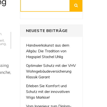
ng
Suchen
NEUESTE BEITRÄGE
n
,
eit
,
ung
,
Handwerkskunst aus dem
Allgäu: Die Tradition von
Hagspiel Stachel Uhlig
ssing
Optimaler Schutz mit der VHV
Wohngebäudeversicherung
anche,
Klassik Garant
t
Erleben Sie Komfort und
Schutz mit der innovativen
Wigo Markise!
Vom Ingenieur zum Diplom-