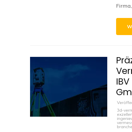
Firma,
W
Prä
Ver
IBV
Gm
Veröffe
3d-ver
exzellen
ingenie
vermess
branch