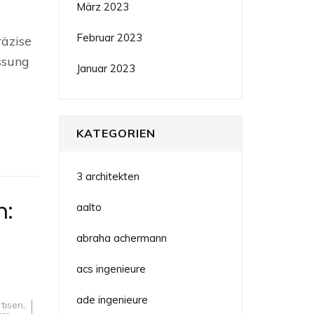
März 2023
dienstleistungen
Februar 2023
räzise
ro
ssung
Januar 2023
KATEGORIEN
3 architekten
n:
aalto
abraha achermann
acs ingenieure
ade ingenieure
tisen
,