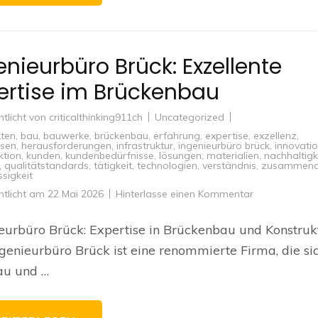
enieurbüro Brück: Exzellente
ertise im Brückenbau
ntlicht von
criticalthinking911ch
Uncategorized
kten
,
bau
,
bauwerke
,
brückenbau
,
erfahrung
,
expertise
,
exzellenz
,
ssen
,
herausforderungen
,
infrastruktur
,
ingenieurbüro brück
,
innovati
ktion
,
kunden
,
kundenbedürfnisse
,
lösungen
,
materialien
,
nachhaltigk
,
qualitätstandards
,
tätigkeit
,
technologien
,
verständnis
,
zusammenar
ssigkeit
zu
ntlicht am
22 Mai 2026
Hinterlasse einen Kommentar
Ingenieurbüro
Brück:
Exzellente
eurbüro Brück: Expertise in Brückenbau und Konstruk
Expertise
im
genieurbüro Brück ist eine renommierte Firma, die si
Brückenbau
au und …