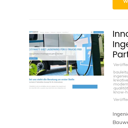
W
Inn
Ing
Par
Veröffe
bauleit
ingenie
kreativ
moderns
qualität
know-
Veröffe
Ingeni
Bauwes