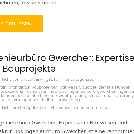
ehmen, das sich auf die …
verlässlicher
Partner
EITERLESEN
enieurbüro Gwercher: Expertise
e Bauprojekte
ntlicht von
criticalthinking911ch
Uncategorized
kten
,
architektur
,
bauprojekten
,
bauwesen
,
budget
,
dienstleistungen
,
se
,
exzellenz
,
fachwissen
,
hochbau
,
ingenieurbüro gwercher
,
ingenieu
,
kundenzufriedenheit
,
partnerwahl
,
planung
,
renovierung
,
sanierung
,
ogien
,
termingerecht
,
tiefbau
,
umsetzung
zu
ntlicht am
08 April 2026
Hinterlasse einen Kommentar
Ingenieurbür
Gwercher:
Expertise
ngenieurbüro Gwercher: Expertise in Bauwesen und
für
Ihre
ektur Das Ingenieurbüro Gwercher ist eine renommie
Bauprojekte