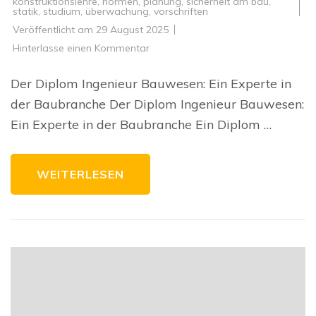
konstruktionslehre
,
normen
,
planung
,
sicherheit am bau
,
statik
,
studium
,
überwachung
,
vorschriften
Veröffentlicht am
29 August 2025
zu
Hinterlasse einen Kommentar
Die
Bedeutung
eines
Der Diplom Ingenieur Bauwesen: Ein Experte in
Diplom
Ingenieurs
der Baubranche Der Diplom Ingenieur Bauwesen:
Bauwesen
in
Ein Experte in der Baubranche Ein Diplom …
der
Baubranche
WEITERLESEN