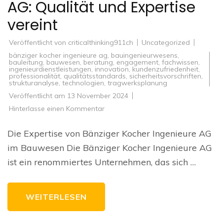
AG: Qualität und Expertise
vereint
Veröffentlicht von
criticalthinking911ch
Uncategorized
bänziger kocher ingenieure ag
,
bauingenieurwesens
,
bauleitung
,
bauwesen
,
beratung
,
engagement
,
fachwissen
,
ingenieurdienstleistungen
,
innovation
,
kundenzufriedenheit
,
professionalität
,
qualitätsstandards
,
sicherheitsvorschriften
,
strukturanalyse
,
technologien
,
tragwerksplanung
Veröffentlicht am
13 November 2024
zu
Hinterlasse einen Kommentar
Innovative
Bauprojekte
mit
Die Expertise von Bänziger Kocher Ingenieure AG
Bänziger
Kocher
im Bauwesen Die Bänziger Kocher Ingenieure AG
Ingenieure
AG:
ist ein renommiertes Unternehmen, das sich …
Qualität
und
Expertise
vereint
WEITERLESEN