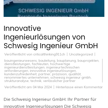
Innovative
Ingenieurlösungen von
Schwesig Ingenieur GmbH
Veröffentlicht von
criticalthinking911ch
Uncategorized
bauingenieurwesens
,
bauleitung
,
bauplanung
,
bauprojekten
,
dienstleistungen
,
fachleuten
,
hochwertige
ingenieurdienstleistungen
,
ingenieurtechnischen
anforderungen
,
innovative ingenieurlösungen
,
kundenzufriedenheit
,
partner
,
präzision
,
qualität
,
renommiertes unternehmen
,
schwesig ingenieur gmbh
,
strukturanalyse
,
technik
,
verlässlicher partner
zu
Veröffentlicht am
04 Mai 2024
Hinterlasse einen Kommentar
Inn
Ing
vo
Die Schwesig Ingenieur GmbH: Ihr Partner für
Sc
Ing
innovative Ingenieurlösungen Die Schwesig
Gm