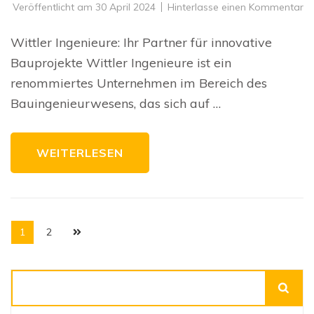
zu
Veröffentlicht am
30 April 2024
Hinterlasse einen Kommentar
In
Ba
re
Wittler Ingenieure: Ihr Partner für innovative
mi
Wi
Bauprojekte Wittler Ingenieure ist ein
In
renommiertes Unternehmen im Bereich des
Bauingenieurwesens, das sich auf …
WEITERLESEN
Seitennummerierung
Seite
Seite
1
2
der
Beiträge
Suchen