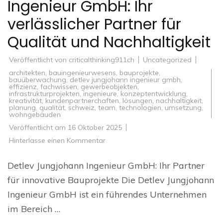
Ingenieur GmbH: Ihr
verlässlicher Partner für
Qualität und Nachhaltigkeit
Veröffentlicht von
criticalthinking911ch
Uncategorized
architekten
,
bauingenieurwesens
,
bauprojekte
,
bauüberwachung
,
detlev jungjohann ingenieur gmbh
,
effizienz
,
fachwissen
,
gewerbeobjekten
,
infrastrukturprojekten
,
ingenieure
,
konzeptentwicklung
,
kreativität
,
kundenpartnerchaften
,
lösungen
,
nachhaltigkeit
,
planung
,
qualität
,
schweiz
,
team
,
technologien
,
umsetzung
,
wohngebäuden
Veröffentlicht am
16 Oktober 2025
zu
Hinterlasse einen Kommentar
Innovative
Bauprojekte
mit
Detlev Jungjohann Ingenieur GmbH: Ihr Partner
Detlev
Jungjohann
für innovative Bauprojekte Die Detlev Jungjohann
Ingenieur
GmbH:
Ingenieur GmbH ist ein führendes Unternehmen
Ihr
verlässlicher
im Bereich …
Partner
für