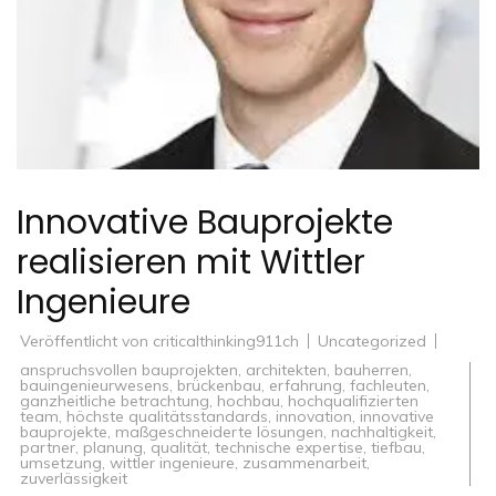
Innovative Bauprojekte
realisieren mit Wittler
Ingenieure
Veröffentlicht von
criticalthinking911ch
Uncategorized
anspruchsvollen bauprojekten
,
architekten
,
bauherren
,
bauingenieurwesens
,
brückenbau
,
erfahrung
,
fachleuten
,
ganzheitliche betrachtung
,
hochbau
,
hochqualifizierten
team
,
höchste qualitätsstandards
,
innovation
,
innovative
bauprojekte
,
maßgeschneiderte lösungen
,
nachhaltigkeit
,
partner
,
planung
,
qualität
,
technische expertise
,
tiefbau
,
umsetzung
,
wittler ingenieure
,
zusammenarbeit
,
zuverlässigkeit