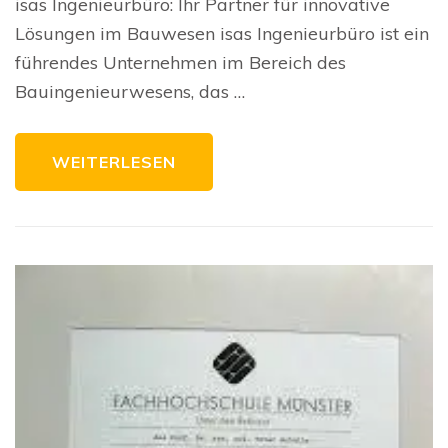
isas Ingenieurbüro: Ihr Partner für innovative
Bauprojekte:
isas
Lösungen im Bauwesen isas Ingenieurbüro ist ein
Ingenieurbüro
Ihr
führendes Unternehmen im Bereich des
zuverlässiger
Partner
Bauingenieurwesens, das …
WEITERLESEN