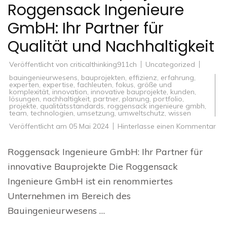
Roggensack Ingenieure
GmbH: Ihr Partner für
Qualität und Nachhaltigkeit
Veröffentlicht von
criticalthinking911ch
Uncategorized
bauingenieurwesens
,
bauprojekten
,
effizienz
,
erfahrung
,
experten
,
expertise
,
fachleuten
,
fokus
,
größe und
komplexität
,
innovation
,
innovative bauprojekte
,
kunden
,
lösungen
,
nachhaltigkeit
,
partner
,
planung
,
portfolio
,
projekte
,
qualitätsstandards
,
roggensack ingenieure gmbh
,
team
,
technologien
,
umsetzung
,
umweltschutz
,
wissen
zu
Veröffentlicht am
05 Mai 2024
Hinterlasse einen Kommentar
Inn
Bau
mit
Roggensack Ingenieure GmbH: Ihr Partner für
Ro
Ing
innovative Bauprojekte Die Roggensack
Gm
Ihr
Ingenieure GmbH ist ein renommiertes
Par
für
Unternehmen im Bereich des
Qua
un
Bauingenieurwesens …
Nac