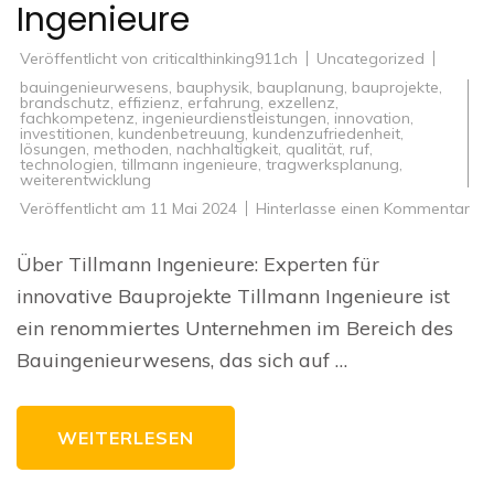
Ingenieure
Veröffentlicht von
criticalthinking911ch
Uncategorized
bauingenieurwesens
,
bauphysik
,
bauplanung
,
bauprojekte
,
brandschutz
,
effizienz
,
erfahrung
,
exzellenz
,
fachkompetenz
,
ingenieurdienstleistungen
,
innovation
,
investitionen
,
kundenbetreuung
,
kundenzufriedenheit
,
lösungen
,
methoden
,
nachhaltigkeit
,
qualität
,
ruf
,
technologien
,
tillmann ingenieure
,
tragwerksplanung
,
weiterentwicklung
zu
Veröffentlicht am
11 Mai 2024
Hinterlasse einen Kommentar
Inn
Bau
rea
Über Tillmann Ingenieure: Experten für
mit
Til
innovative Bauprojekte Tillmann Ingenieure ist
Ing
ein renommiertes Unternehmen im Bereich des
Bauingenieurwesens, das sich auf …
WEITERLESEN