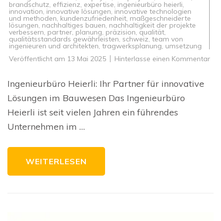
brandschutz
,
effizienz
,
expertise
,
ingenieurbüro heierli
,
innovation
,
innovative lösungen
,
innovative technologien
und methoden
,
kundenzufriedenheit
,
maßgeschneiderte
lösungen
,
nachhaltiges bauen
,
nachhaltigkeit der projekte
verbessern
,
partner
,
planung
,
präzision
,
qualität
,
qualitätsstandards gewährleisten
,
schweiz
,
team von
ingenieuren und architekten
,
tragwerksplanung
,
umsetzung
zu
Veröffentlicht am
13 Mai 2025
Hinterlasse einen Kommentar
Inn
Lö
im
Ingenieurbüro Heierli: Ihr Partner für innovative
Ba
Da
Lösungen im Bauwesen Das Ingenieurbüro
Ing
Heie
Heierli ist seit vielen Jahren ein führendes
als
ver
Unternehmen im …
Par
WEITERLESEN