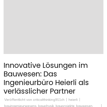
Innovative Lösungen im
Bauwesen: Das
Ingenieurbüro Heierli als
verlässlicher Partner
Veröffentlicht von
criticalthinking911ch
heierli
bauingenieurwesens
,
bauphysik
,
bauprojekte
,
bauwesen
,