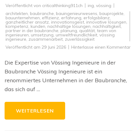
Veröffentlicht von
criticalthinking911ch
ing
,
vössing
architekten
,
baubranche
,
bauingenieurwesens
,
bauprojekte
,
bauunternehmen
,
effizienz
,
erfahrung
,
erfolgsbilanz
,
ganzheitlicher ansatz
,
innovationsgeist
,
innovative lösungen
,
kompetenz
,
kunden
,
nachhaltige lösungen
,
nachhaltigkeit
,
partner in der baubranche
,
planung
,
qualität
,
team von
ingenieuren
,
umsetzung
,
umweltfreundlichkeit
,
vössing
ingenieure
,
zusammenarbeit
,
zuverlässigkeit
zu
Veröffentlicht am
29 Juni 2026
Hinterlasse einen Kommentar
Inn
Bau
vo
Die Expertise von Vössing Ingenieure in der
Vö
Ing
Baubranche Vössing Ingenieure ist ein
Qua
un
renommiertes Unternehmen in der Baubranche,
Nac
im
das sich auf …
Fo
WEITERLESEN