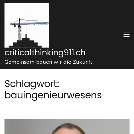
Zum
Inhalt
springen
(Enter
drücken)
criticalthinking911.ch
Gemeinsam bauen wir die Zukunft
Schlagwort:
bauingenieurwesens