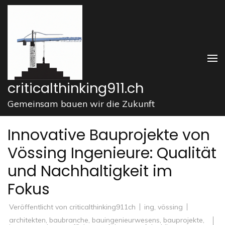
Zum
Inhalt
springen
(Enter
drücken)
criticalthinking911.ch
Gemeinsam bauen wir die Zukunft
Innovative Bauprojekte von
Vössing Ingenieure: Qualität
und Nachhaltigkeit im
Fokus
Veröffentlicht von
criticalthinking911ch
ing
,
vössing
architekten
,
baubranche
,
bauingenieurwesens
,
bauprojekte
,