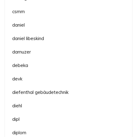
csmm
daniel
daniel libeskind
darnuzer
debeka
devk
diefenthal gebäudetechnik
diehl
dipl
diplom