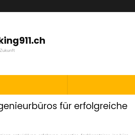
nking911.ch
Zukunft
genieurbüros für erfolgreiche