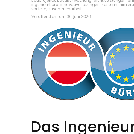
bauprojekte
,
bauüberwachung
,
dienstleistungen
,
eff
ingenieurbüro
,
innovative lösungen
,
kostenminimier
vorteile
,
zusammenarbeit
Veröffentlicht am
30 Juni 2026
Das Ingenieur