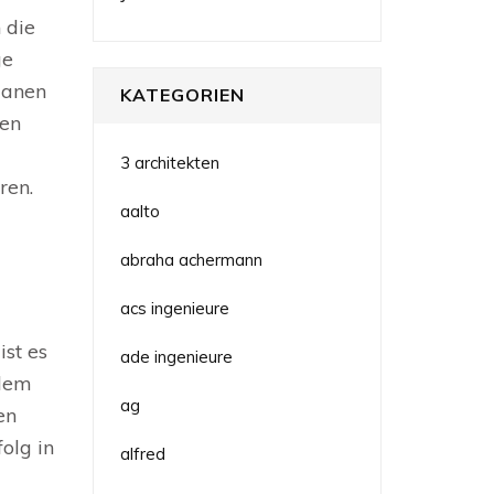
 die
ge
planen
KATEGORIEN
ten
3 architekten
ren.
aalto
abraha achermann
acs ingenieure
ist es
ade ingenieure
ndem
ag
en
olg in
alfred