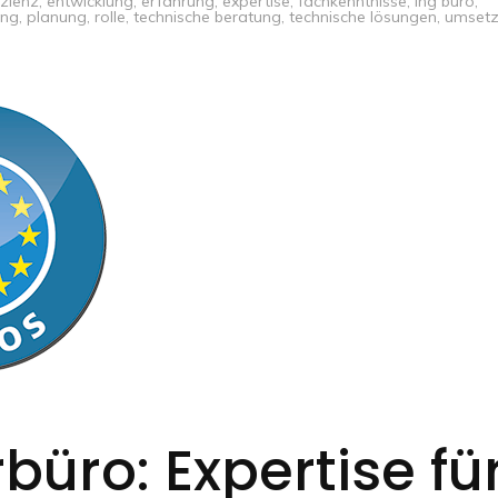
izienz
,
entwicklung
,
erfahrung
,
expertise
,
fachkenntnisse
,
ing büro
,
ung
,
planung
,
rolle
,
technische beratung
,
technische lösungen
,
umset
büro: Expertise fü