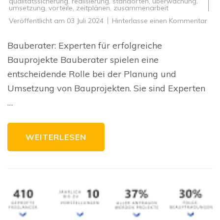
qualitätssicherung
,
realisierung
,
standorten
,
überwachung
,
umsetzung
,
vorteile
,
zeitplänen
,
zusammenarbeit
zu
Veröffentlicht am
03 Juli 2024
Hinterlasse einen Kommentar
Die
Roll
ein
Bauberater: Experten für erfolgreiche
Bau
bei
Bauprojekte Bauberater spielen eine
erfo
Bau
entscheidende Rolle bei der Planung und
Umsetzung von Bauprojekten. Sie sind Experten
…
WEITERLESEN