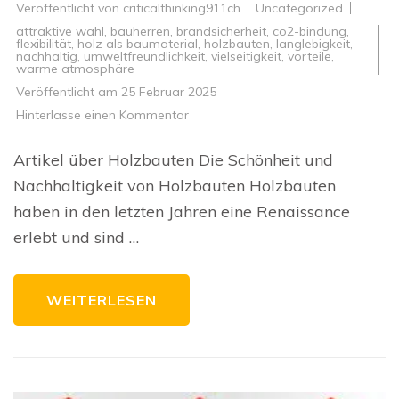
Veröffentlicht von
criticalthinking911ch
Uncategorized
attraktive wahl
,
bauherren
,
brandsicherheit
,
co2-bindung
,
flexibilität
,
holz als baumaterial
,
holzbauten
,
langlebigkeit
,
nachhaltig
,
umweltfreundlichkeit
,
vielseitigkeit
,
vorteile
,
warme atmosphäre
Veröffentlicht am
25 Februar 2025
zu
Hinterlasse einen Kommentar
Die
Wiedergeburt
der
Artikel über Holzbauten Die Schönheit und
Holzbauten:
Nachhaltigkeit
Nachhaltigkeit von Holzbauten Holzbauten
und
Ästhetik
haben in den letzten Jahren eine Renaissance
vereint
erlebt und sind …
WEITERLESEN