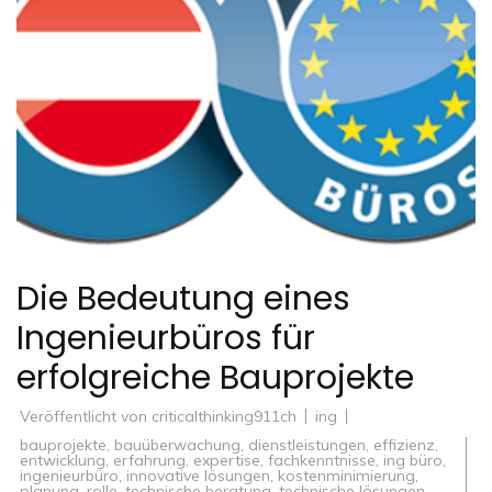
Die Bedeutung eines
Ingenieurbüros für
erfolgreiche Bauprojekte
Veröffentlicht von
criticalthinking911ch
ing
bauprojekte
,
bauüberwachung
,
dienstleistungen
,
effizienz
,
entwicklung
,
erfahrung
,
expertise
,
fachkenntnisse
,
ing büro
,
ingenieurbüro
,
innovative lösungen
,
kostenminimierung
,
planung
,
rolle
,
technische beratung
,
technische lösungen
,