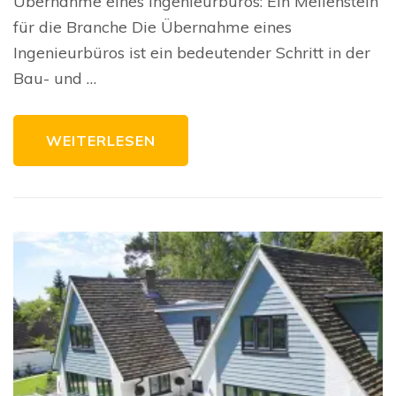
Übernahme eines Ingenieurbüros: Ein Meilenstein
renommierten
Ingenieurbüros:
für die Branche Die Übernahme eines
Ein
Meilenstein
Ingenieurbüros ist ein bedeutender Schritt in der
in
der
Bau- und …
Branche
WEITERLESEN