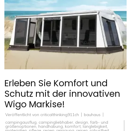
Erleben Sie Komfort und
Schutz mit der innovativen
Wigo Markise!
Veröffentlicht von
criticalthinking911ch
bauhaus
campingausflug
,
campingliebhaber
,
design
,
farb- und
größenoptionen
,
handhabung
,
komfort
,
langlebigkeit
,
materialien
,
pflege
,
regen
,
reinigung
,
reisen
,
robustheit
,