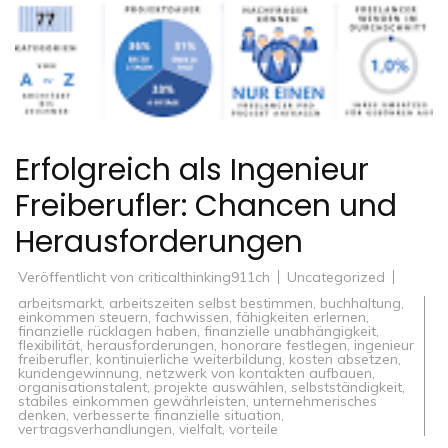
Erfolgreich als Ingenieur
Freiberufler: Chancen und
Herausforderungen
Veröffentlicht von
criticalthinking911ch
Uncategorized
arbeitsmarkt
,
arbeitszeiten selbst bestimmen
,
buchhaltung
,
einkommen steuern
,
fachwissen
,
fähigkeiten erlernen
,
finanzielle rücklagen haben
,
finanzielle unabhängigkeit
,
flexibilität
,
herausforderungen
,
honorare festlegen
,
ingenieur
freiberufler
,
kontinuierliche weiterbildung
,
kosten absetzen
,
kundengewinnung
,
netzwerk von kontakten aufbauen
,
organisationstalent
,
projekte auswählen
,
selbstständigkeit
,
stabiles einkommen gewährleisten
,
unternehmerisches
denken
,
verbesserte finanzielle situation
,
vertragsverhandlungen
,
vielfalt
,
vorteile