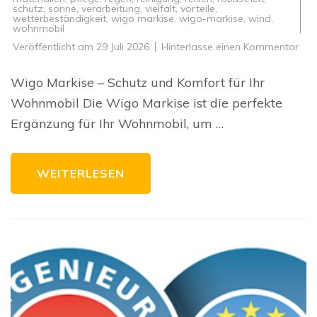
schutz
,
sonne
,
verarbeitung
,
vielfalt
,
vorteile
,
wetterbeständigkeit
,
wigo markise
,
wigo-markise
,
wind
,
wohnmobil
zu
Veröffentlicht am
29 Juli 2026
Hinterlasse einen Kommentar
Erl
Sie
Kom
Wigo Markise – Schutz und Komfort für Ihr
und
Sch
Wohnmobil Die Wigo Markise ist die perfekte
mit
der
Ergänzung für Ihr Wohnmobil, um …
inn
Wi
Mark
WEITERLESEN