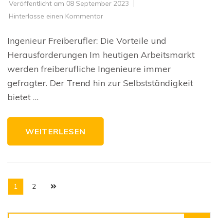
Veröffentlicht am
08 September 2023
zu
Hinterlasse einen Kommentar
Erfolgreich
als
Ingenieur
Ingenieur Freiberufler: Die Vorteile und
Freiberufler:
Chancen
Herausforderungen Im heutigen Arbeitsmarkt
und
Herausforderungen
werden freiberufliche Ingenieure immer
gefragter. Der Trend hin zur Selbstständigkeit
bietet …
WEITERLESEN
Seitennummerierung
Seite
Seite
1
2
der
Beiträge