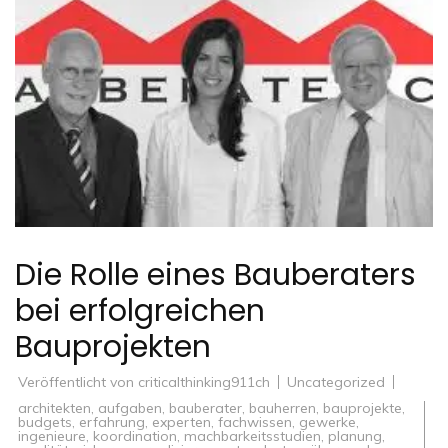
Die Rolle eines Bauberaters
bei erfolgreichen
Bauprojekten
Veröffentlicht von
criticalthinking911ch
Uncategorized
architekten
,
aufgaben
,
bauberater
,
bauherren
,
bauprojekte
,
budgets
,
erfahrung
,
experten
,
fachwissen
,
gewerke
,
ingenieure
,
koordination
,
machbarkeitsstudien
,
planung
,