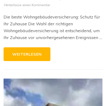
zu
Hinterlasse einen Kommentar
Die
beste
Wohngebäudeversicherung:
Die beste Wohngebäudeversicherung: Schutz für
Schutz
für
Ihr Zuhause Die Wahl der richtigen
Ihr
Zuhause
Wohngebäudeversicherung ist entscheidend, um
Ihr Zuhause vor unvorhergesehenen Ereignissen …
WEITERLESEN