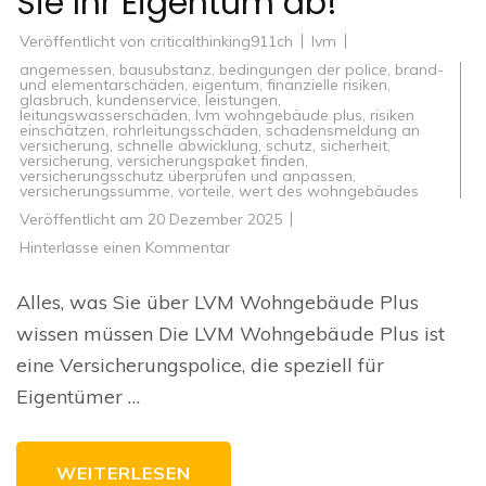
Sie Ihr Eigentum ab!
Veröffentlicht von
criticalthinking911ch
lvm
angemessen
,
bausubstanz
,
bedingungen der police
,
brand-
und elementarschäden
,
eigentum
,
finanzielle risiken
,
glasbruch
,
kundenservice
,
leistungen
,
leitungswasserschäden
,
lvm wohngebäude plus
,
risiken
einschätzen
,
rohrleitungsschäden
,
schadensmeldung an
versicherung
,
schnelle abwicklung
,
schutz
,
sicherheit
,
versicherung
,
versicherungspaket finden
,
versicherungsschutz überprüfen und anpassen
,
versicherungssumme
,
vorteile
,
wert des wohngebäudes
Veröffentlicht am
20 Dezember 2025
zu
Hinterlasse einen Kommentar
Optimaler
Schutz
mit
Alles, was Sie über LVM Wohngebäude Plus
LVM
Wohngebäude
wissen müssen Die LVM Wohngebäude Plus ist
Plus:
Sichern
eine Versicherungspolice, die speziell für
Sie
Ihr
Eigentümer …
Eigentum
ab!
WEITERLESEN