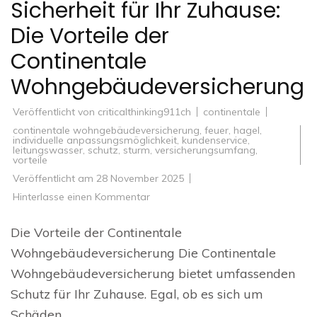
Sicherheit für Ihr Zuhause:
Die Vorteile der
Continentale
Wohngebäudeversicherung
Veröffentlicht von
criticalthinking911ch
continentale
continentale wohngebäudeversicherung
,
feuer
,
hagel
,
individuelle anpassungsmöglichkeit
,
kundenservice
,
leitungswasser
,
schutz
,
sturm
,
versicherungsumfang
,
vorteile
Veröffentlicht am
28 November 2025
zu
Hinterlasse einen Kommentar
Sicherheit
für
Ihr
Die Vorteile der Continentale
Zuhause:
Die
Wohngebäudeversicherung Die Continentale
Vorteile
der
Wohngebäudeversicherung bietet umfassenden
Continentale
Wohngebäudeversicherung
Schutz für Ihr Zuhause. Egal, ob es sich um
Schäden …