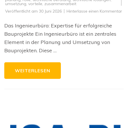
umsetzung
,
vorteile
,
zusammenarbeit
zu
Veröffentlicht am
30 Juni 2026
Hinterlasse einen Kommentar
Die
Be
ein
Das Ingenieurbüro: Expertise für erfolgreiche
Ing
für
Bauprojekte Ein Ingenieurbüro ist ein zentrales
erf
Bau
Element in der Planung und Umsetzung von
Bauprojekten. Diese …
WEITERLESEN