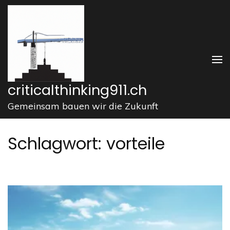
Zum
Inhalt
springen
(Enter
drücken)
criticalthinking911.ch
Gemeinsam bauen wir die Zukunft
Schlagwort:
vorteile