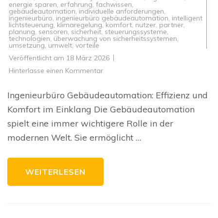
energie sparen
,
erfahrung
,
fachwissen
,
gebäudeautomation
,
individuelle anforderungen
,
ingenieurbüro
,
ingenieurbüro gebäudeautomation
,
intelligent
lichtsteuerung
,
klimaregelung
,
komfort
,
nutzer
,
partner
,
planung
,
sensoren
,
sicherheit
,
steuerungssysteme
,
technologien
,
überwachung von sicherheitssystemen
,
umsetzung
,
umwelt
,
vorteile
Veröffentlicht am
18 März 2026
zu
Hinterlasse einen Kommentar
Effiziente
Gebäudeautomation
durch
Ingenieurbüro Gebäudeautomation: Effizienz und
das
Ingenieurbüro:
Komfort im Einklang Die Gebäudeautomation
Komfort
und
spielt eine immer wichtigere Rolle in der
Sicherheit
im
modernen Welt. Sie ermöglicht …
Fokus
WEITERLESEN