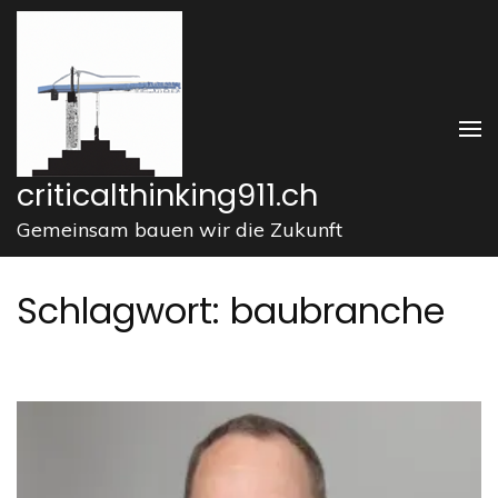
Zum
Inhalt
springen
(Enter
drücken)
criticalthinking911.ch
Gemeinsam bauen wir die Zukunft
Schlagwort:
baubranche