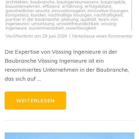
architekten
,
baubranche
,
bauingenieurwesens
,
bauprojekte
,
bauunternehmen
,
effizienz
,
erfahrung
,
erfolgsbilanz
,
ganzheitlicher ansatz
,
innovationsgeist
,
innovative lösungen
,
kompetenz
,
kunden
,
nachhaltige lösungen
,
nachhaltigkeit
,
partner in der baubranche
,
planung
,
qualität
,
team von
ingenieuren
,
umsetzung
,
umweltfreundlichkeit
,
vössing
ingenieure
,
zusammenarbeit
,
zuverlässigkeit
zu
Veröffentlicht am
29 Juni 2026
Hinterlasse einen Kommentar
Inn
Bau
vo
Die Expertise von Vössing Ingenieure in der
Vö
Ing
Baubranche Vössing Ingenieure ist ein
Qua
un
renommiertes Unternehmen in der Baubranche,
Nac
im
das sich auf …
Fo
WEITERLESEN