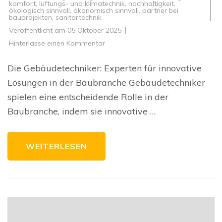
komfort
,
lüftungs- und klimatechnik
,
nachhaltigkeit
,
ökologisch sinnvoll
,
ökonomisch sinnvoll
,
partner bei
bauprojekten
,
sanitärtechnik
Veröffentlicht am
05 Oktober 2025
zu
Hinterlasse einen Kommentar
Die
Bedeutung
der
Die Gebäudetechniker: Experten für innovative
Gebäudetechniker
in
Lösungen in der Baubranche Gebäudetechniker
der
Baubranche
spielen eine entscheidende Rolle in der
Baubranche, indem sie innovative …
WEITERLESEN