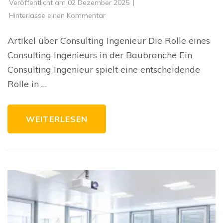
Veröffentlicht am
02 Dezember 2025
zu
Hinterlasse einen Kommentar
Die
Bedeutung
eines
Artikel über Consulting Ingenieur Die Rolle eines
Consulting
Ingenieurs
Consulting Ingenieurs in der Baubranche Ein
in
der
Consulting Ingenieur spielt eine entscheidende
Baubranche
Rolle in …
WEITERLESEN