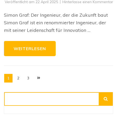
zu
Veröffentlicht am
22 April 2025
Hinterlasse einen Kommentar
S
Gr
Ei
Simon Graf: Der Ingenieur, der die Zukunft baut
In
In
Simon Graf ist ein renommierter Ingenieur, der
au
d
mit seiner Leidenschaft für Innovation …
W
in
di
Zu
WEITERLESEN
Seitennummerierung
Seite
Seite
Seite
1
2
3
der
Beiträge
Suchen