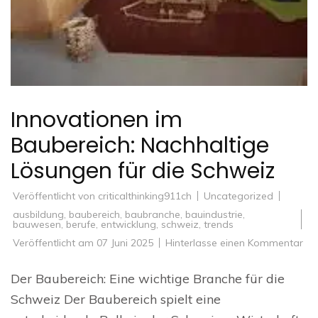
Innovationen im
Baubereich: Nachhaltige
Lösungen für die Schweiz
Veröffentlicht von
criticalthinking911ch
Uncategorized
ausbildung
,
baubereich
,
baubranche
,
bauindustrie
,
bauwesen
,
berufe
,
entwicklung
,
schweiz
,
trends
zu
Veröffentlicht am
07 Juni 2025
Hinterlasse einen Kommentar
Inn
im
Bau
Der Baubereich: Eine wichtige Branche für die
Nac
Lö
Schweiz Der Baubereich spielt eine
für
die