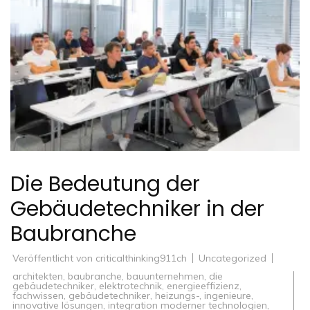
Die Bedeutung der
Gebäudetechniker in der
Baubranche
Veröffentlicht von
criticalthinking911ch
Uncategorized
architekten
,
baubranche
,
bauunternehmen
,
die
gebäudetechniker
,
elektrotechnik
,
energieeffizienz
,
fachwissen
,
gebäudetechniker
,
heizungs-
,
ingenieure
,
innovative lösungen
,
integration moderner technologien
,