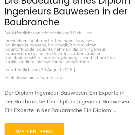
Die Bedeutung eines Diplom
Ingenieurs Bauwesen in der
Baubranche
Veröffentlicht von
criticalthinking911ch
ing
architekten
,
baubranche
,
bauingenieurwesen
,
bauingenieurwesens
,
bauphysik
,
bauprojekten
,
baustoffkunde
,
bauunternehmen
,
diplom ingenieur
bauwesen
,
experte
,
fachkenntnisse
,
konstruktion
,
konstruktionslehre
,
normen
,
planung
,
sicherheit am bau
,
statik
,
studium
,
überwachung
,
vorschriften
Veröffentlicht am
29 August 2025
zu
Hinterlasse einen Kommentar
Die
Bedeutung
eines
Der Diplom Ingenieur Bauwesen: Ein Experte in
Diplom
Ingenieurs
der Baubranche Der Diplom Ingenieur Bauwesen:
Bauwesen
in
Ein Experte in der Baubranche Ein Diplom …
der
Baubranche
WEITERLESEN