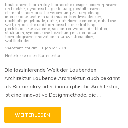
baubranche
,
biomimikry
,
biomorphe designs
,
biomorphische
architektur
,
dynamische gestaltung
,
gestalterisches
elemente
,
harmonische verbindung zur umgebung
,
interessante texturen und muster
,
kreatives denken
,
nachhaltige gebäude
,
natür
,
natürliche elemente
,
natürliche
welt
,
organische und harmonische ausstrahlung
,
perfektionierte systeme
,
saisonaler wandel der blätter
,
strukturen
,
symbiotische beziehung mit der natur
,
technologische innovationen
,
umweltfreundlich
,
wohlbefinden
Veröffentlicht am
11 Januar 2026
zu
Hinterlasse einen Kommentar
Die
Zukunft
der
Die faszinierende Welt der Laubenden
Architektur:
Laubende
Architektur Laubende Architektur, auch bekannt
Innovationen
im
als Biomimikry oder biomorphische Architektur,
Bauwesen
ist eine innovative Designmethode, die …
WEITERLESEN