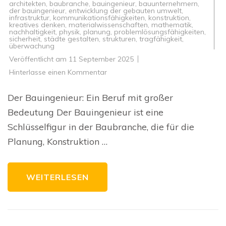
architekten
,
baubranche
,
bauingenieur
,
bauunternehmern
,
der bauingenieur
,
entwicklung der gebauten umwelt
,
infrastruktur
,
kommunikationsfähigkeiten
,
konstruktion
,
kreatives denken
,
materialwissenschaften
,
mathematik
,
nachhaltigkeit
,
physik
,
planung
,
problemlösungsfähigkeiten
,
sicherheit
,
städte gestalten
,
strukturen
,
tragfähigkeit
,
überwachung
Veröffentlicht am
11 September 2025
zu
Hinterlasse einen Kommentar
Die
Bedeutung
des
Der Bauingenieur: Ein Beruf mit großer
Bauingenieurs
in
Bedeutung Der Bauingenieur ist eine
der
Baubranche
Schlüsselfigur in der Baubranche, die für die
Planung, Konstruktion …
WEITERLESEN