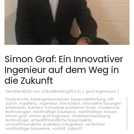
Simon Graf: Ein Innovativer
Ingenieur auf dem Weg in
die Zukunft
Veröffentlicht von
criticalthinking911ch
graf ingenieure
baubranche
,
bauingenieurwesen
,
bauprojektleitung
,
eth
zürich
,
exzellenz
,
ingenieur
,
innovation
,
innovative lösungen
entwickeln
,
karriere
,
komplexe probleme lösen
,
modernste
technologien
,
nachhaltige bauweise
,
nachhaltiges bauen
,
simon graf
,
simon graf ingenieur
,
strukturentwicklung
,
technologie
,
umweltfreundliche bauprojekte
,
umweltfreundliche praktiken integrieren
,
verfechter
nachhaltiger bauweise
,
vorbild
,
zukunft