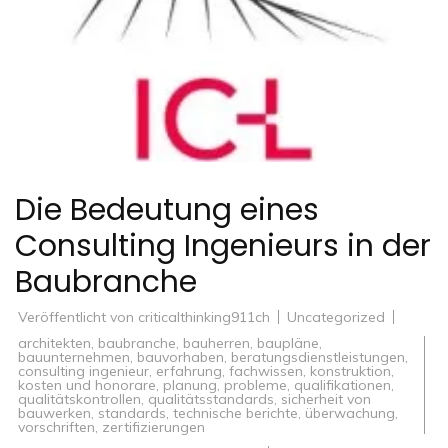
Die Bedeutung eines
Consulting Ingenieurs in der
Baubranche
Veröffentlicht von
criticalthinking911ch
Uncategorized
architekten
,
baubranche
,
bauherren
,
baupläne
,
bauunternehmen
,
bauvorhaben
,
beratungsdienstleistungen
,
consulting ingenieur
,
erfahrung
,
fachwissen
,
konstruktion
,
kosten und honorare
,
planung
,
probleme
,
qualifikationen
,
qualitätskontrollen
,
qualitätsstandards
,
sicherheit von
bauwerken
,
standards
,
technische berichte
,
überwachung
,
vorschriften
,
zertifizierungen