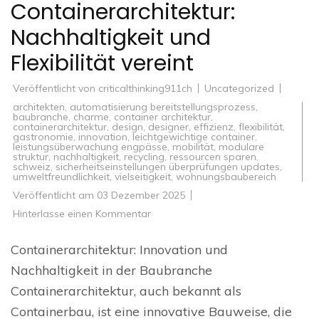
Containerarchitektur:
Nachhaltigkeit und
Flexibilität vereint
Veröffentlicht von
criticalthinking911ch
Uncategorized
architekten
,
automatisierung bereitstellungsprozess
,
baubranche
,
charme
,
container architektur
,
containerarchitektur
,
design
,
designer
,
effizienz
,
flexibilität
,
gastronomie
,
innovation
,
leichtgewichtige container
,
leistungsüberwachung engpässe
,
mobilität
,
modulare
struktur
,
nachhaltigkeit
,
recycling
,
ressourcen sparen
,
schweiz
,
sicherheitseinstellungen überprüfungen updates
,
umweltfreundlichkeit
,
vielseitigkeit
,
wohnungsbaubereich
Veröffentlicht am
03 Dezember 2025
zu
Hinterlasse einen Kommentar
Innovative
Containerarchitektur:
Nachhaltigkeit
Containerarchitektur: Innovation und
und
Flexibilität
Nachhaltigkeit in der Baubranche
vereint
Containerarchitektur, auch bekannt als
Containerbau, ist eine innovative Bauweise, die