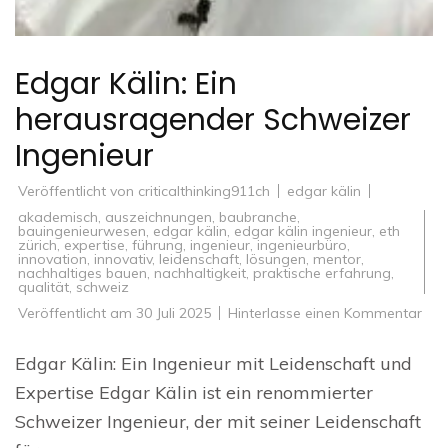
Edgar Kälin: Ein
herausragender Schweizer
Ingenieur
Veröffentlicht von
criticalthinking911ch
edgar kälin
akademisch
,
auszeichnungen
,
baubranche
,
bauingenieurwesen
,
edgar kälin
,
edgar kälin ingenieur
,
eth
zürich
,
expertise
,
führung
,
ingenieur
,
ingenieurbüro
,
innovation
,
innovativ
,
leidenschaft
,
lösungen
,
mentor
,
nachhaltiges bauen
,
nachhaltigkeit
,
praktische erfahrung
,
qualität
,
schweiz
zu
Veröffentlicht am
30 Juli 2025
Hinterlasse einen Kommentar
Edg
Käli
Ein
Edgar Kälin: Ein Ingenieur mit Leidenschaft und
her
Sch
Expertise Edgar Kälin ist ein renommierter
Inge
Schweizer Ingenieur, der mit seiner Leidenschaft