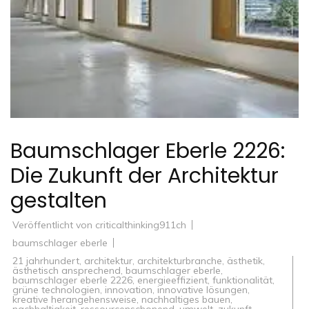
Baumschlager Eberle 2226:
Die Zukunft der Architektur
gestalten
Veröffentlicht von
criticalthinking911ch
baumschlager eberle
21 jahrhundert
,
architektur
,
architekturbranche
,
ästhetik
,
ästhetisch ansprechend
,
baumschlager eberle
,
baumschlager eberle 2226
,
energieeffizient
,
funktionalität
,
grüne technologien
,
innovation
,
innovative lösungen
,
kreative herangehensweise
,
nachhaltiges bauen
,
nachhaltigkeit
,
ressourcenschonend
,
umwelt
,
zukunft