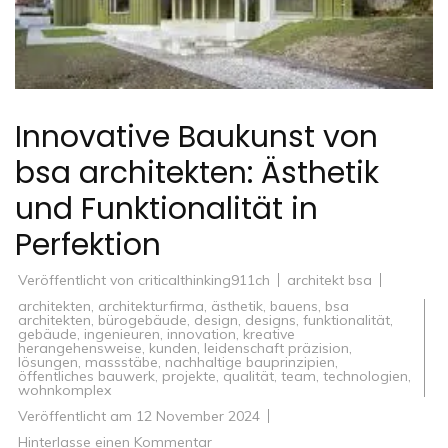
Innovative Baukunst von
bsa architekten: Ästhetik
und Funktionalität in
Perfektion
Veröffentlicht von
criticalthinking911ch
architekt bsa
architekten
,
architekturfirma
,
ästhetik
,
bauens
,
bsa
architekten
,
bürogebäude
,
design
,
designs
,
funktionalität
,
gebäude
,
ingenieuren
,
innovation
,
kreative
herangehensweise
,
kunden
,
leidenschaft präzision
,
lösungen
,
massstäbe
,
nachhaltige bauprinzipien
,
öffentliches bauwerk
,
projekte
,
qualität
,
team
,
technologien
,
wohnkomplex
Veröffentlicht am
12 November 2024
zu
Hinterlasse einen Kommentar