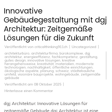
Innovative
Gebäudegestaltung mit dgj
Architektur: Zeitgemäße
Lösungen für die Zukunft
Veröffentlicht von
criticalthinking911ch
Uncategorized
architekturbüro
,
architekturfirma
,
bürokomplexe
,
dgj
architektur
,
energieeffizienz
,
fachkompetenz
,
gestaltung
,
gutes design
,
innovative lösungen
,
kreative
herangehensweise
,
kreativität
,
materialien
,
modernste
technologien
,
nachhaltigkeit
,
öffentliche einrichtungen
,
ökologische aspekte
,
planung
,
schweiz
,
städtebauliche
umfeld
,
visionäre bauprojekte
,
wohngebäude
,
zeitgemäße
gebäude
Veröffentlicht am
08 Oktober 2025
zu
Hinterlasse einen Kommentar
Innovative
Gebäudegestaltung
mit
dgj Architektur: Innovative Lösungen für
dgj
Architektur:
zeitgemäße Gebäude dgj Architektur ist eine
Zeitgemäße