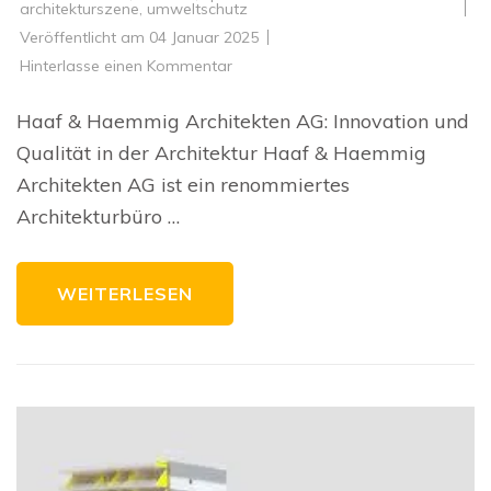
architekturszene
,
umweltschutz
Veröffentlicht am
04 Januar 2025
zu
Hinterlasse einen Kommentar
Innovative
Architektur
von
Haaf & Haemmig Architekten AG: Innovation und
Haaf
&
Qualität in der Architektur Haaf & Haemmig
Haemmig
Architekten
Architekten AG ist ein renommiertes
AG
Architekturbüro …
WEITERLESEN