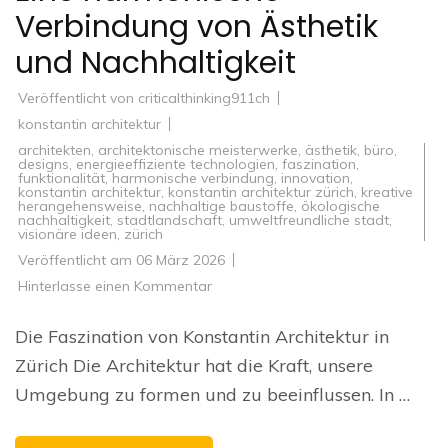
Verbindung von Ästhetik
und Nachhaltigkeit
Veröffentlicht von
criticalthinking911ch
konstantin architektur
architekten
,
architektonische meisterwerke
,
ästhetik
,
büro
,
designs
,
energieeffiziente technologien
,
faszination
,
funktionalität
,
harmonische verbindung
,
innovation
,
konstantin architektur
,
konstantin architektur zürich
,
kreative
herangehensweise
,
nachhaltige baustoffe
,
ökologische
nachhaltigkeit
,
stadtlandschaft
,
umweltfreundliche stadt
,
visionäre ideen
,
zürich
Veröffentlicht am
06 März 2026
zu
Hinterlasse einen Kommentar
Die
innovative
Architektur
Die Faszination von Konstantin Architektur in
von
Konstantin
Zürich Die Architektur hat die Kraft, unsere
in
Zürich:
Umgebung zu formen und zu beeinflussen. In …
Eine
harmonische
Verbindung
von