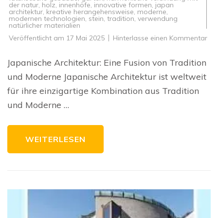
der natur
,
holz
,
innenhöfe
,
innovative formen
,
japan
architektur
,
kreative herangehensweise
,
moderne
,
modernen technologien
,
stein
,
tradition
,
verwendung
natürlicher materialien
zu
Veröffentlicht am
17 Mai 2025
Hinterlasse einen Kommentar
Die
Fas
der
Japanische Architektur: Eine Fusion von Tradition
Jap
Arc
und Moderne Japanische Architektur ist weltweit
Tra
un
für ihre einzigartige Kombination aus Tradition
Mo
in
und Moderne …
Ha
WEITERLESEN