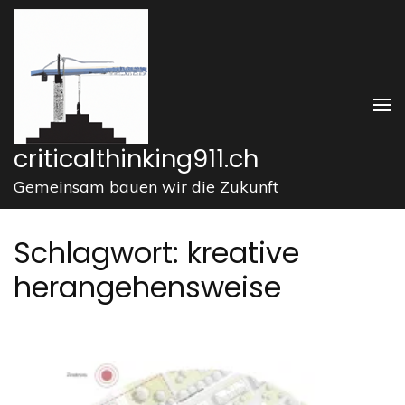
Zum
Inhalt
springen
(Enter
drücken)
criticalthinking911.ch
Gemeinsam bauen wir die Zukunft
Schlagwort:
kreative
herangehensweise