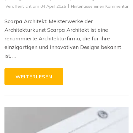
zu
Veröffentlicht am
04 April 2025
Hinterlasse einen Kommentar
Me
de
Ar
Scarpa Architekt: Meisterwerke der
Sc
Ar
Architekturkunst Scarpa Architekt ist eine
se
Ma
renommierte Architekturfirma, die für ihre
einzigartigen und innovativen Designs bekannt
ist. …
WEITERLESEN