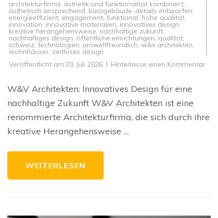
architekturfirma
,
ästhetik und funktionalität kombiniert
,
ästhetisch ansprechend
,
bürogebäude
,
details entworfen
,
energieeffizient
,
engagement
,
funktional
,
hohe qualität
,
innovation
,
innovative materialien
,
innovatives design
,
kreative herangehensweise
,
nachhaltige zukunft
,
nachhaltiges design
,
öffentliche einrichtungen
,
qualität
,
schweiz
,
technologien
,
umweltfreundlich
,
w&v architekten
,
wohnhäuser
,
zeitloses design
zu
Veröffentlicht am
01 Juli 2026
Hinterlasse einen Kommentar
Inno
Des
und
W&V Architekten: Innovatives Design für eine
Nach
Die
nachhaltige Zukunft W&V Architekten ist eine
Visi
von
renommierte Architekturfirma, die sich durch ihre
W&
Arch
kreative Herangehensweise …
WEITERLESEN