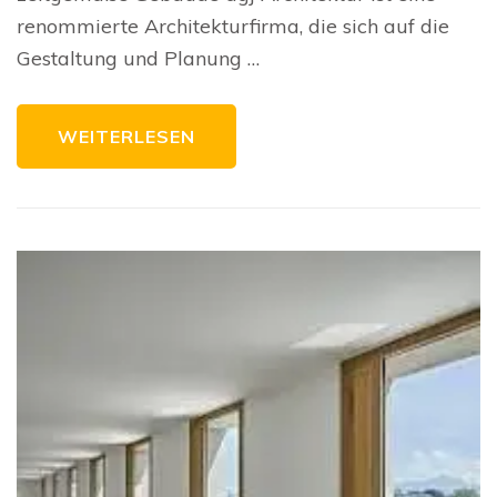
Lösungen
renommierte Architekturfirma, die sich auf die
für
die
Gestaltung und Planung …
Zukunft
WEITERLESEN