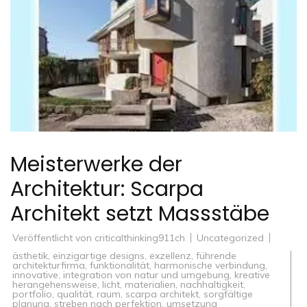
Meisterwerke der
Architektur: Scarpa
Architekt setzt Massstäbe
Veröffentlicht von
criticalthinking911ch
Uncategorized
ästhetik
,
einzigartige designs
,
exzellenz
,
führende
architekturfirma
,
funktionalität
,
harmonische verbindung
,
innovative
,
integration von natur und umgebung
,
kreative
herangehensweise
,
licht
,
materialien
,
nachhaltigkeit
,
portfolio
,
qualität
,
raum
,
scarpa architekt
,
sorgfältige
planung
,
streben nach perfektion
,
umsetzung