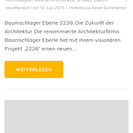
zu
Veröffentlicht am
01 Juni 2025
Hinterlasse einen Kommentar
Ba
Ebe
222
Baumschlager Eberle 2226: Die Zukunft der
Die
Zuk
Architektur Die renommierte Architekturfirma
der
Arc
Baumschlager Eberle hat mit ihrem visionären
ges
Projekt „2226“ einen neuen …
WEITERLESEN