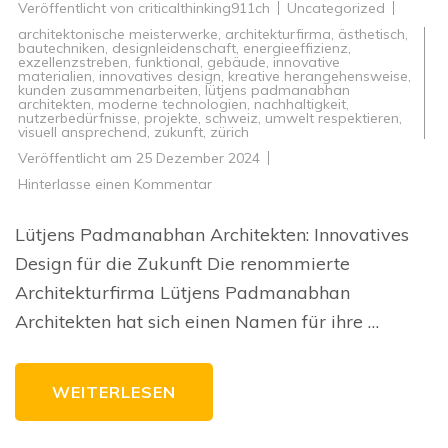
Veröffentlicht von
criticalthinking911ch
Uncategorized
architektonische meisterwerke
,
architekturfirma
,
ästhetisch
,
bautechniken
,
designleidenschaft
,
energieeffizienz
,
exzellenzstreben
,
funktional
,
gebäude
,
innovative
materialien
,
innovatives design
,
kreative herangehensweise
,
kunden zusammenarbeiten
,
lütjens padmanabhan
architekten
,
moderne technologien
,
nachhaltigkeit
,
nutzerbedürfnisse
,
projekte
,
schweiz
,
umwelt respektieren
,
visuell ansprechend
,
zukunft
,
zürich
Veröffentlicht am
25 Dezember 2024
zu
Hinterlasse einen Kommentar
Innovatives
Design
von
Lütjens Padmanabhan Architekten: Innovatives
Lütjens
Padmanabhan
Design für die Zukunft Die renommierte
Architekten:
Eine
Architekturfirma Lütjens Padmanabhan
Zukunftsvision
in
Architekten hat sich einen Namen für ihre …
der
Schweizer
Architekturszene
WEITERLESEN