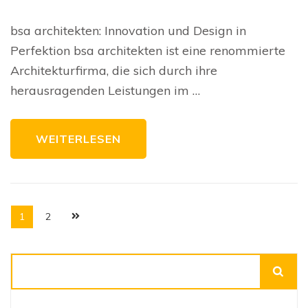
Innovative
Baukunst
von
bsa architekten: Innovation und Design in
bsa
architekten:
Perfektion bsa architekten ist eine renommierte
Ästhetik
und
Architekturfirma, die sich durch ihre
Funktionalität
in
herausragenden Leistungen im …
Perfektion
WEITERLESEN
Seitennummerierung
Seite
Seite
1
2
der
Beiträge
Suchen