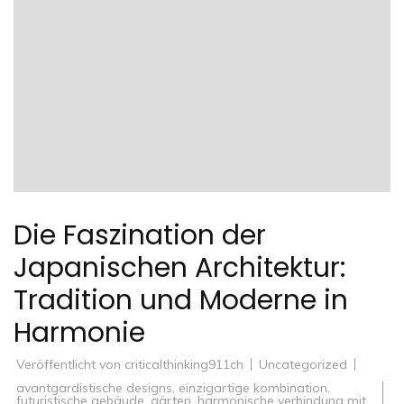
Die Faszination der
Japanischen Architektur:
Tradition und Moderne in
Harmonie
Veröffentlicht von
criticalthinking911ch
Uncategorized
avantgardistische designs
,
einzigartige kombination
,
futuristische gebäude
,
gärten
,
harmonische verbindung mit