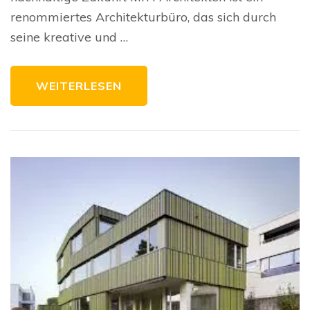
Die
renommiertes Architekturbüro, das sich durch
Vision
von
seine kreative und …
MrH
Architekten
WEITERLESEN