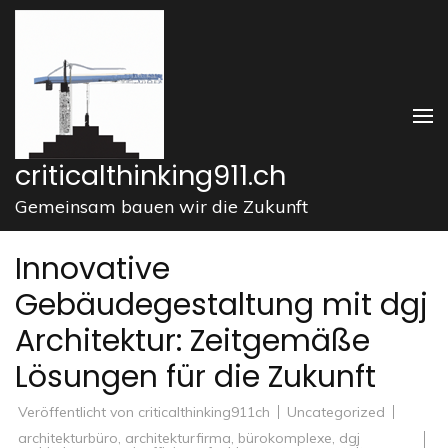
Zum
Inhalt
springen
(Enter
drücken)
criticalthinking911.ch
Gemeinsam bauen wir die Zukunft
Innovative
Gebäudegestaltung mit dgj
Architektur: Zeitgemäße
Lösungen für die Zukunft
Veröffentlicht von
criticalthinking911ch
Uncategorized
architekturbüro
,
architekturfirma
,
bürokomplexe
,
dgj