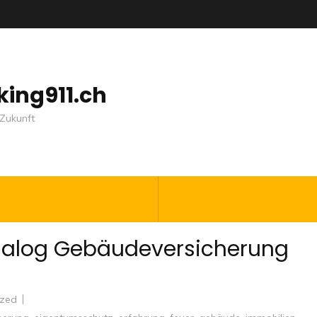
nking911.ch
Zukunft
 Dialog Gebäudeversicherung
ized