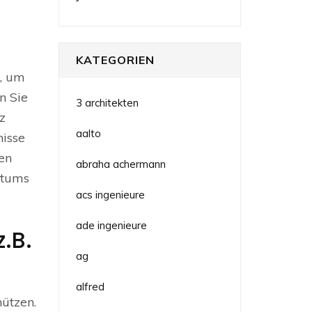
KATEGORIEN
n, um
n Sie
3 architekten
z
aalto
nisse
en
abraha achermann
ntums
acs ingenieure
ade ingenieure
z.B.
ag
alfred
hützen.