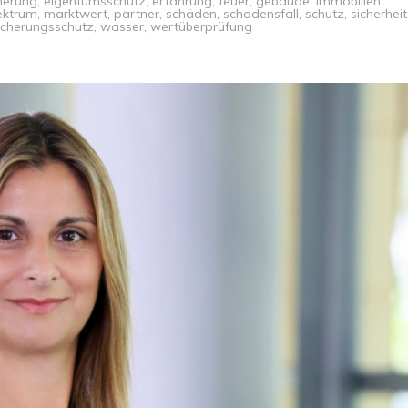
herung
,
eigentumsschutz
,
erfahrung
,
feuer
,
gebäude
,
immobilien
,
ektrum
,
marktwert
,
partner
,
schäden
,
schadensfall
,
schutz
,
sicherheit
icherungsschutz
,
wasser
,
wertüberprüfung