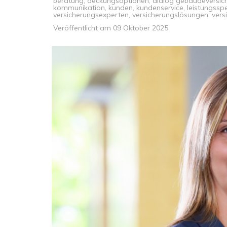
beratung
,
deckungsoptionen
,
dialog gebäudeversic
kommunikation
,
kunden
,
kundenservice
,
leistungssp
versicherungsexperten
,
versicherungslösungen
,
vers
Veröffentlicht am
09 Oktober 2025