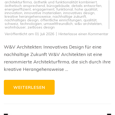
architekturfirma
,
ästhetik und funktionalität kombiniert
,
ästhetisch ansprechend
,
bürogebäude
,
details entworfen
,
energieeffizient
,
engagement
,
funktional
,
hohe qualität
,
innovation
,
innovative materialien
,
innovatives design
,
kreative herangehensweise
,
nachhaltige zukunft
,
nachhaltiges design
,
öffentliche einrichtungen
,
qualität
,
schweiz
,
technologien
,
umweltfreundlich
,
w&v architekten
,
wohnhäuser
,
zeitloses design
zu
Veröffentlicht am
01 Juli 2026
Hinterlasse einen Kommentar
Inno
Des
und
W&V Architekten: Innovatives Design für eine
Nach
Die
nachhaltige Zukunft W&V Architekten ist eine
Visi
von
renommierte Architekturfirma, die sich durch ihre
W&
Arch
kreative Herangehensweise …
WEITERLESEN