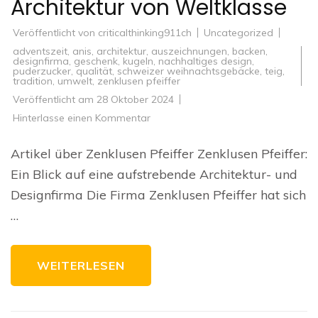
Architektur von Weltklasse
Veröffentlicht von
criticalthinking911ch
Uncategorized
adventszeit
,
anis
,
architektur
,
auszeichnungen
,
backen
,
designfirma
,
geschenk
,
kugeln
,
nachhaltiges design
,
puderzucker
,
qualität
,
schweizer weihnachtsgebäcke
,
teig
,
tradition
,
umwelt
,
zenklusen pfeiffer
Veröffentlicht am
28 Oktober 2024
zu
Hinterlasse einen Kommentar
Zenklusen
Pfeiffer:
Innovatives
Artikel über Zenklusen Pfeiffer Zenklusen Pfeiffer:
Design
und
Ein Blick auf eine aufstrebende Architektur- und
Architektur
von
Designfirma Die Firma Zenklusen Pfeiffer hat sich
Weltklasse
…
WEITERLESEN