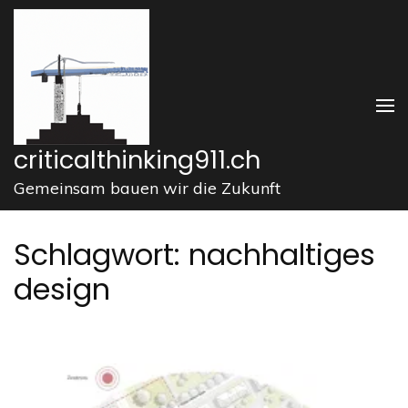
Zum
Inhalt
springen
(Enter
drücken)
criticalthinking911.ch
Gemeinsam bauen wir die Zukunft
Schlagwort:
nachhaltiges
design