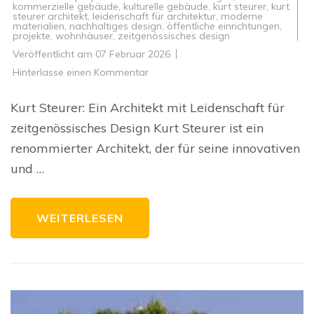
kommerzielle gebäude
,
kulturelle gebäude
,
kurt steurer
,
kurt
steurer architekt
,
leidenschaft für architektur
,
moderne
materialien
,
nachhaltiges design
,
öffentliche einrichtungen
,
projekte
,
wohnhäuser
,
zeitgenössisches design
Veröffentlicht am
07 Februar 2026
zu
Hinterlasse einen Kommentar
Kurt
Steurer:
Ein
Kurt Steurer: Ein Architekt mit Leidenschaft für
Architekt
mit
zeitgenössisches Design Kurt Steurer ist ein
zeitgenössischer
Vision
renommierter Architekt, der für seine innovativen
und …
WEITERLESEN