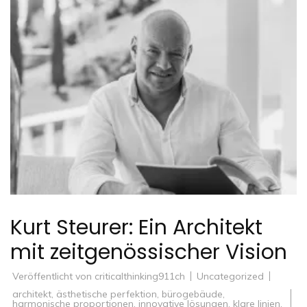
Kurt Steurer: Ein Architekt
mit zeitgenössischer Vision
Veröffentlicht von
criticalthinking911ch
Uncategorized
architekt
,
ästhetische perfektion
,
bürogebäude
,
harmonische proportionen
,
innovative lösungen
,
klare linien
,