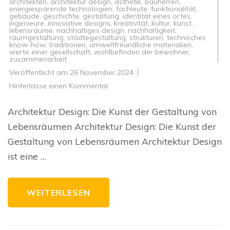
architekten
,
architektur design
,
ästhetik
,
bauherren
,
energiesparende technologien
,
fachleute
,
funktionalität
,
gebäude
,
geschichte
,
gestaltung
,
identität eines ortes
,
ingenieure
,
innovative designs
,
kreativität
,
kultur
,
kunst
,
lebensräume
,
nachhaltiges design
,
nachhaltigkeit
,
raumgestaltung
,
städtegestaltung
,
strukturen
,
technisches
know-how
,
traditionen
,
umweltfreundliche materialien
,
werte einer gesellschaft
,
wohlbefinden der bewohner
,
zusammenarbeit
Veröffentlicht am
26 November 2024
zu
Hinterlasse einen Kommentar
Die
Kunst
des
Architektur Design: Die Kunst der Gestaltung von
Architektur
Designs:
Lebensräumen Architektur Design: Die Kunst der
Kreative
Gestaltung
Gestaltung von Lebensräumen Architektur Design
von
Lebensräumen
ist eine …
WEITERLESEN