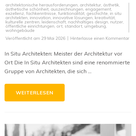
architektonische herausforderungen
,
architektur
,
ästhetik
,
ästhetische schönheit
,
auszeichnungen
,
engagement
,
exzellenz
,
fachkenntnisse
,
funktionalität
,
geschichte
,
in situ
architekten
,
innovation
,
innovative lösungen
,
kreativität
,
kulturelle zentren
,
leidenschaft
,
nachhaltiges design
,
nutzer
,
öffentliche einrichtungen
,
ort
,
standort
,
umgebung
,
wohngebäude
zu
Veröffentlicht am
29 Mai 2026
Hinterlasse einen Kommentar
Mei
Des
vor
In Situ Architekten: Meister der Architektur vor
Ort
Die
Ort Die In Situ Architekten sind eine renommierte
In
Sit
Gruppe von Architekten, die sich …
Arc
WEITERLESEN