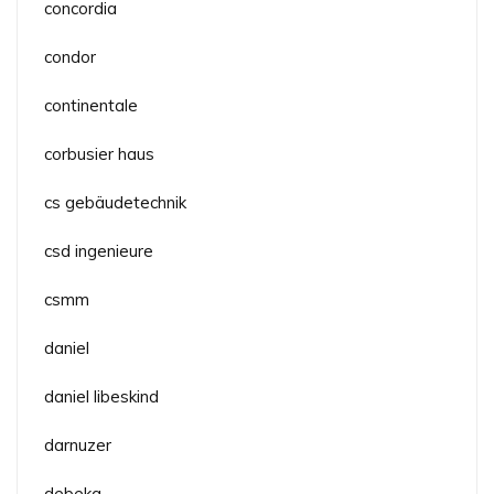
concordia
condor
continentale
corbusier haus
cs gebäudetechnik
csd ingenieure
csmm
daniel
daniel libeskind
darnuzer
debeka