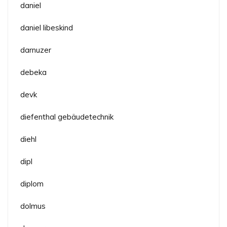
daniel
daniel libeskind
darnuzer
debeka
devk
diefenthal gebäudetechnik
diehl
dipl
diplom
dolmus