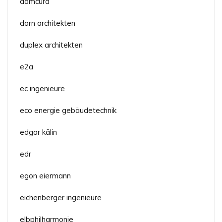
domcura
dorn architekten
duplex architekten
e2a
ec ingenieure
eco energie gebäudetechnik
edgar kälin
edr
egon eiermann
eichenberger ingenieure
elbphilharmonie