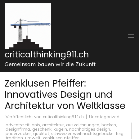
Zum
Inhalt
springen
(Enter
drücken)
criticalthinking911.ch
Gemeinsam bauen wir die Zukunft
Zenklusen Pfeiffer:
Innovatives Design und
Architektur von Weltklasse
Veröffentlicht von
criticalthinking911ch
Uncategorized
adventszeit
,
anis
,
architektur
,
auszeichnungen
,
backen
,
designfirma
,
geschenk
,
kugeln
,
nachhaltiges design
,
puderzucker
,
qualität
,
schweizer weihnachtsgebäcke
,
teig
,
tradition
,
umwelt
,
zenklusen pfeiffer