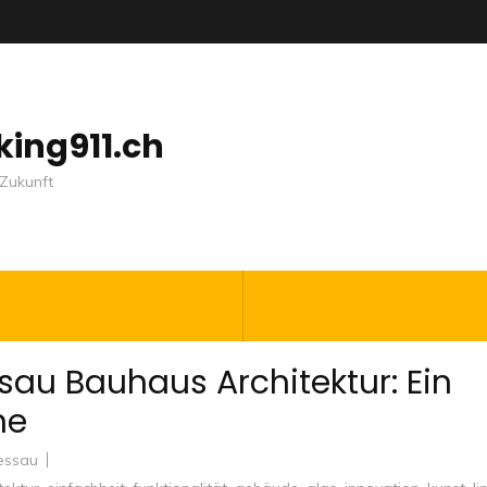
nking911.ch
Zukunft
sau Bauhaus Architektur: Ein
ne
essau