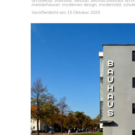
architektur
,
bauhaus
,
dessau
,
dessau bauhaus archi
meisterhäuser
,
modernes design
,
modernität
,
schul
Veröffentlicht am
15 Oktober 2025