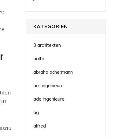
ve
KATEGORIEN
ne
3 architekten
r
aalto
abraha achermann
acs ingenieure
ilen
ade ingenieure
att
ag
alfred
essau