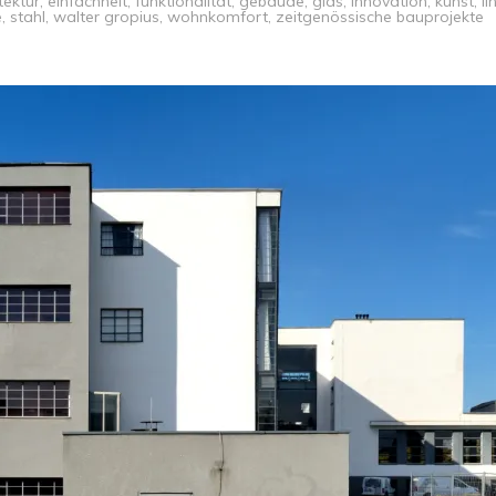
tektur
,
einfachheit
,
funktionalität
,
gebäude
,
glas
,
innovation
,
kunst
,
li
e
,
stahl
,
walter gropius
,
wohnkomfort
,
zeitgenössische bauprojekte