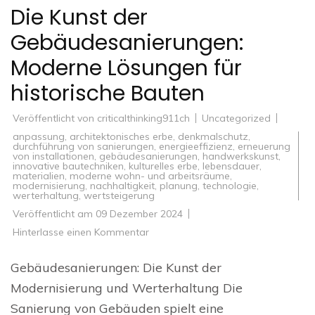
Die Kunst der
Gebäudesanierungen:
Moderne Lösungen für
historische Bauten
Veröffentlicht von
criticalthinking911ch
Uncategorized
anpassung
,
architektonisches erbe
,
denkmalschutz
,
durchführung von sanierungen
,
energieeffizienz
,
erneuerung
von installationen
,
gebäudesanierungen
,
handwerkskunst
,
innovative bautechniken
,
kulturelles erbe
,
lebensdauer
,
materialien
,
moderne wohn- und arbeitsräume
,
modernisierung
,
nachhaltigkeit
,
planung
,
technologie
,
werterhaltung
,
wertsteigerung
Veröffentlicht am
09 Dezember 2024
zu
Hinterlasse einen Kommentar
Die
Kunst
der
Gebäudesanierungen: Die Kunst der
Gebäudesanierungen:
Moderne
Modernisierung und Werterhaltung Die
Lösungen
für
Sanierung von Gebäuden spielt eine
historische