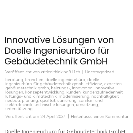
Innovative Lösungen von
Doelle Ingenieurbüro für
Gebäudetechnik GmbH
Veröffentlicht von
criticalthinking911ch
Uncategorized
beratung
,
branchen
,
doelle ingenieurbüro
,
doelle
ingenieurbüro für gebäudetechnik gmbh
,
effizienz
,
experten
,
gebäudetechnik gmbh
,
heizungs-
,
innovation
,
innovative
lösungen
,
konzeptentwicklung
,
kunden
,
kundenzufriedenheit
,
lüftungs- und klimatechnik
,
modernisierung
,
nachhaltigkeit
,
neubau
,
planung
,
qualität
,
sanierung
,
sanitär- und
elektrotechnik
,
technische lösungen
,
umsetzung
,
unterstützung
zu
Veröffentlicht am
24 April 2024
Hinterlasse einen Kommentar
In
Lö
vo
Doelle Ingenieurbüro für Gebäudetechnik GmbH:
Do