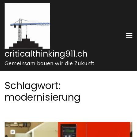
Zum
Inhalt
springen
(Enter
drücken)
criticalthinking911.ch
Gemeinsam bauen wir die Zukunft
Schlagwort:
modernisierung