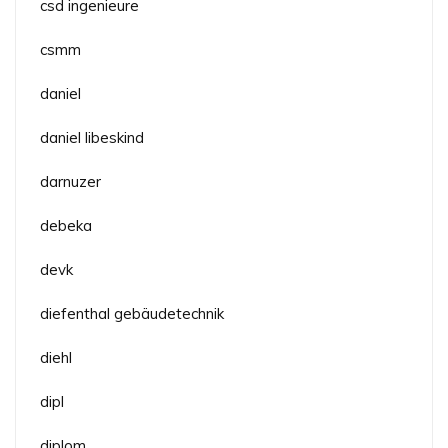
csd ingenieure
csmm
daniel
daniel libeskind
darnuzer
debeka
devk
diefenthal gebäudetechnik
diehl
dipl
diplom