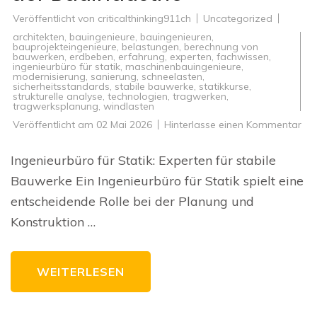
Veröffentlicht von
criticalthinking911ch
Uncategorized
architekten
,
bauingenieure
,
bauingenieuren
,
bauprojekteingenieure
,
belastungen
,
berechnung von
bauwerken
,
erdbeben
,
erfahrung
,
experten
,
fachwissen
,
ingenieurbüro für statik
,
maschinenbauingenieure
,
modernisierung
,
sanierung
,
schneelasten
,
sicherheitsstandards
,
stabile bauwerke
,
statikkurse
,
strukturelle analyse
,
technologien
,
tragwerken
,
tragwerksplanung
,
windlasten
zu
Veröffentlicht am
02 Mai 2026
Hinterlasse einen Kommentar
Die
Be
ein
Ingenieurbüro für Statik: Experten für stabile
Ing
für
Bauwerke Ein Ingenieurbüro für Statik spielt eine
Sta
in
entscheidende Rolle bei der Planung und
der
Bau
Konstruktion …
WEITERLESEN