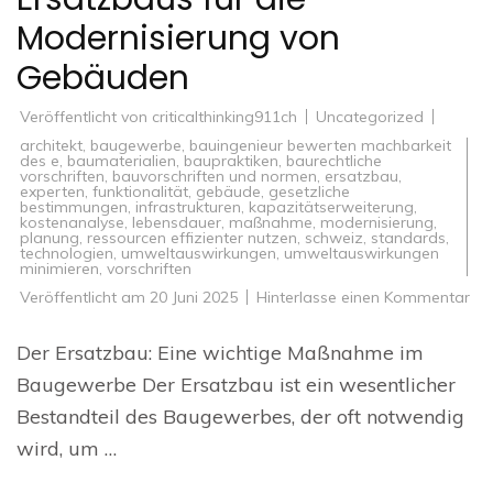
Modernisierung von
Gebäuden
Veröffentlicht von
criticalthinking911ch
Uncategorized
architekt
,
baugewerbe
,
bauingenieur bewerten machbarkeit
des e
,
baumaterialien
,
baupraktiken
,
baurechtliche
vorschriften
,
bauvorschriften und normen
,
ersatzbau
,
experten
,
funktionalität
,
gebäude
,
gesetzliche
bestimmungen
,
infrastrukturen
,
kapazitätserweiterung
,
kostenanalyse
,
lebensdauer
,
maßnahme
,
modernisierung
,
planung
,
ressourcen effizienter nutzen
,
schweiz
,
standards
,
technologien
,
umweltauswirkungen
,
umweltauswirkungen
minimieren
,
vorschriften
zu
Veröffentlicht am
20 Juni 2025
Hinterlasse einen Kommentar
Die
Be
de
Der Ersatzbau: Eine wichtige Maßnahme im
Er
für
Baugewerbe Der Ersatzbau ist ein wesentlicher
die
Mod
Bestandteil des Baugewerbes, der oft notwendig
vo
Ge
wird, um …