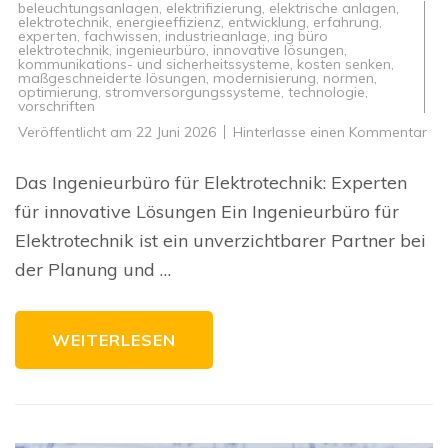
beleuchtungsanlagen
,
elektrifizierung
,
elektrische anlagen
,
elektrotechnik
,
energieeffizienz
,
entwicklung
,
erfahrung
,
experten
,
fachwissen
,
industrieanlage
,
ing büro
elektrotechnik
,
ingenieurbüro
,
innovative lösungen
,
kommunikations- und sicherheitssysteme
,
kosten senken
,
maßgeschneiderte lösungen
,
modernisierung
,
normen
,
optimierung
,
stromversorgungssysteme
,
technologie
,
vorschriften
zu
Veröffentlicht am
22 Juni 2026
Hinterlasse einen Kommentar
Exp
un
Inn
Das Ingenieurbüro für Elektrotechnik: Experten
Da
Ing
für innovative Lösungen Ein Ingenieurbüro für
für
Ele
Elektrotechnik ist ein unverzichtbarer Partner bei
im
Fo
der Planung und …
WEITERLESEN