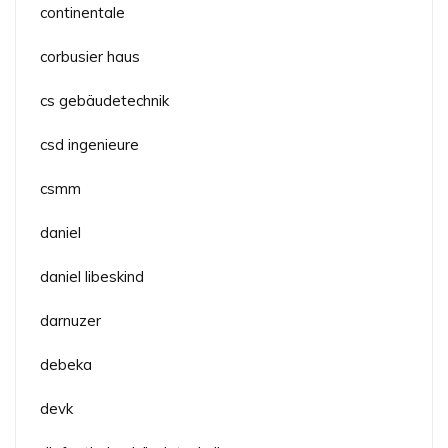
continentale
corbusier haus
cs gebäudetechnik
csd ingenieure
csmm
daniel
daniel libeskind
darnuzer
debeka
devk