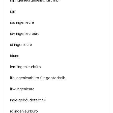
ibj ingenieurgesellschaft mbh
ibm
ibs ingenieure
ibv ingenieurbüro
id ingenieure
iduna
iem ingenieurbüro
ifg ingenieurbüro für geotechnik
ifw ingenieure
ihde gebäudetechnik
ikl ingenieurbüro