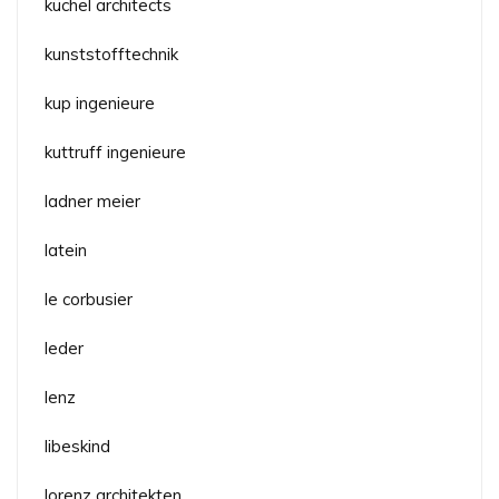
küchel architects
kunststofftechnik
kup ingenieure
kuttruff ingenieure
ladner meier
latein
le corbusier
leder
lenz
libeskind
lorenz architekten