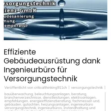
Effiziente
Gebäudeausrüstung dank
Ingenieurbüro für
Versorgungstechnik
Veröffentlicht von
criticalthinking911ch
versorgungstechnik
bauüberwachung
,
beleuchtungsanlagen
,
beratung
,
branchenverzeichnisse
,
dienstleistungen
,
elektroanlagen
,
empfehlungen
,
energieeffizienzberatung
,
fachmessen und
,
gebäuden
,
gutachten
,
heizungsanlagen
,
ingenieurbüro
versorgungstechnik
,
ingenieurbüros
,
instandhaltung und