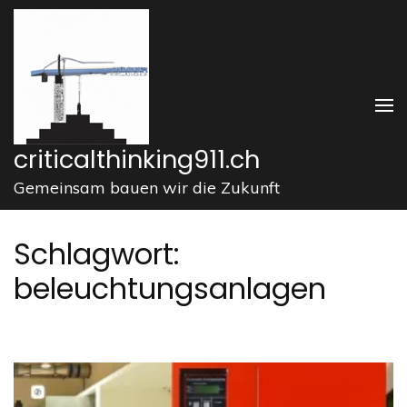
Zum
Inhalt
springen
(Enter
drücken)
criticalthinking911.ch
Gemeinsam bauen wir die Zukunft
Schlagwort:
beleuchtungsanlagen