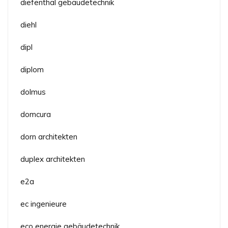
diefenthal gebäudetechnik
diehl
dipl
diplom
dolmus
domcura
dorn architekten
duplex architekten
e2a
ec ingenieure
eco energie gebäudetechnik