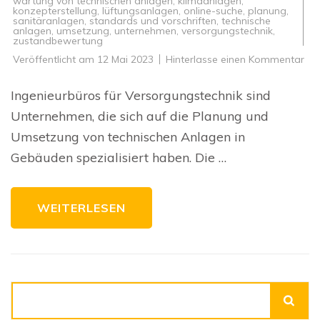
wartung von technischen anlagen
,
klimaanlagen
,
konzepterstellung
,
lüftungsanlagen
,
online-suche
,
planung
,
sanitäranlagen
,
standards und vorschriften
,
technische
anlagen
,
umsetzung
,
unternehmen
,
versorgungstechnik
,
zustandbewertung
zu
Veröffentlicht am
12 Mai 2023
Hinterlasse einen Kommentar
Eff
Ge
da
Ingenieurbüros für Versorgungstechnik sind
Ing
für
Unternehmen, die sich auf die Planung und
Ver
Umsetzung von technischen Anlagen in
Gebäuden spezialisiert haben. Die …
WEITERLESEN
Suchen