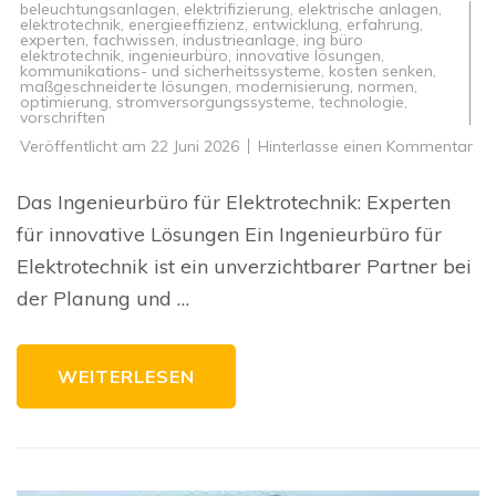
beleuchtungsanlagen
,
elektrifizierung
,
elektrische anlagen
,
elektrotechnik
,
energieeffizienz
,
entwicklung
,
erfahrung
,
experten
,
fachwissen
,
industrieanlage
,
ing büro
elektrotechnik
,
ingenieurbüro
,
innovative lösungen
,
kommunikations- und sicherheitssysteme
,
kosten senken
,
maßgeschneiderte lösungen
,
modernisierung
,
normen
,
optimierung
,
stromversorgungssysteme
,
technologie
,
vorschriften
zu
Veröffentlicht am
22 Juni 2026
Hinterlasse einen Kommentar
Exp
un
Inn
Das Ingenieurbüro für Elektrotechnik: Experten
Da
Ing
für innovative Lösungen Ein Ingenieurbüro für
für
Ele
Elektrotechnik ist ein unverzichtbarer Partner bei
im
Fo
der Planung und …
WEITERLESEN