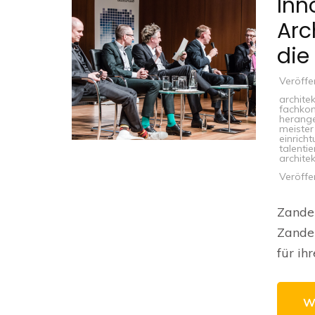
Inn
Arc
die
Veröffe
archite
fachko
herang
meister
einrich
talentie
archite
Veröffe
Zander
Zander
für ih
W