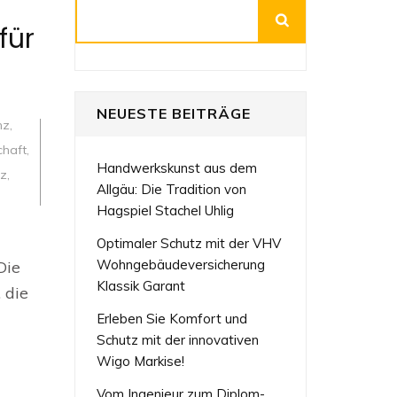
Suchen
für
NEUESTE BEITRÄGE
nz
,
chaft
,
Handwerkskunst aus dem
iz
,
Allgäu: Die Tradition von
Hagspiel Stachel Uhlig
Optimaler Schutz mit der VHV
Wohngebäudeversicherung
Die
Klassik Garant
 die
Erleben Sie Komfort und
Schutz mit der innovativen
Wigo Markise!
Vom Ingenieur zum Diplom-