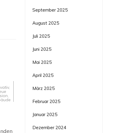
iger
e
September 2025
August 2025
Juli 2025
Juni 2025
Mai 2025
April 2025
vativ
,
März 2025
eue
sion
,
bäude
Februar 2025
fte
Januar 2025
ur
unner
Dezember 2024
en
enden