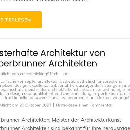
einzigart
Bauwerk
EITERLESEN
sterhafte Architektur von
erbrunner Architekten
ntlicht von
criticalthinking911ch
ag
ktonische konzepte
,
architektur
,
ästhetik
,
ästhetisch ansprechend
,
mplexe
,
design
,
exzellenz
,
funktional
,
herausragende leistungen
,
inno
leidenschaft
,
meister der architekturkunst
,
modernste technologie
,
n
e in design und qualität
,
öffentliche einrichtungen
,
perfektion
,
präzi
rt
,
traditionelle handwerkskunst
,
weberbrunner architekten
,
wohnge
zu
ntlicht am
20 Oktober 2024
Hinterlasse einen Kommentar
Meisterha
Architekt
von
runner Architekten: Meister der Architekturkunst
Weberbr
Architekt
runner Architekten sind bekannt für ihre herausrag