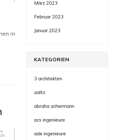
März 2023
Februar 2023
urwelt
Januar 2023
r:
men in
on
KATEGORIEN
3 architekten
aalto
abraha achermann
n
acs ingenieure
he
ade ingenieure
aft
,