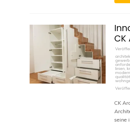
Inn
CK 
Veröffe
archite
gewerb
anford
linien
,
k
modern
qualitä
wohng
Veröffe
CK Arc
Archit
seine 