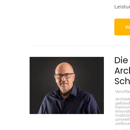
Leistu
W
Die
Arc
Sch
Veröffe
archite
gebäud
harmon
innovat
maßstäb
umweltv
zeitlose