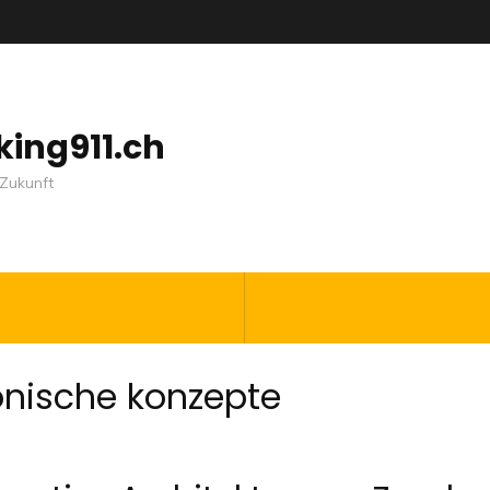
nking911.ch
Zukunft
onische konzepte