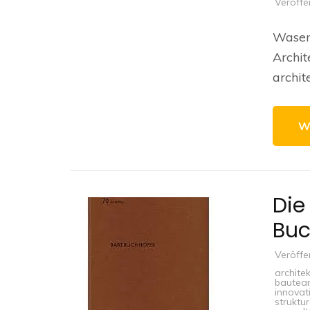
Veröffe
Waser 
Archit
archit
W
Die
Buc
Veröffe
architek
bautea
innovat
struktu