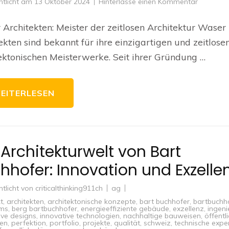
zu
ntlicht am
13 Oktober 2024
Hinterlasse einen Kommentar
Die
Meisterw
von
Architekten: Meister der zeitlosen Architektur Waser
Waser
Architekt
ekten sind bekannt für ihre einzigartigen und zeitlose
Zeitlose
Architekt
ektonischen Meisterwerke. Seit ihrer Gründung …
in
der
Schweiz
EITERLESEN
 Architekturwelt von Bart
hhofer: Innovation und Exzelle
ntlicht von
criticalthinking911ch
ag
t
,
architekten
,
architektonische konzepte
,
bart buchhofer
,
bartbuchh
ms
,
berg bartbuchhofer
,
energieeffiziente gebäude
,
exzellenz
,
ingeni
ive designs
,
innovative technologien
,
nachhaltige bauweisen
,
öffentl
ren
,
perfektion
,
portfolio
,
projekte
,
qualität
,
schweiz
,
technische expe