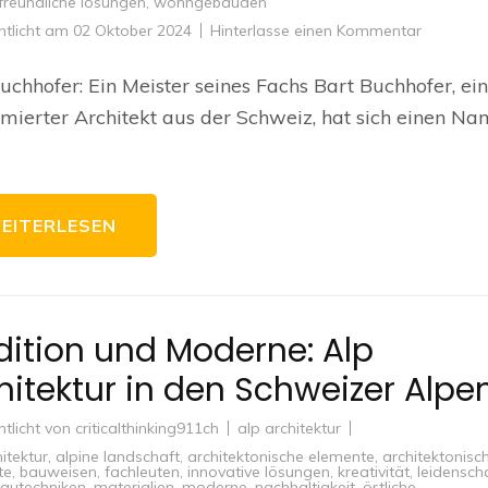
reundliche lösungen
,
wohngebäuden
zu
ntlicht am
02 Oktober 2024
Hinterlasse einen Kommentar
Die
Architekt
von
uchhofer: Ein Meister seines Fachs Bart Buchhofer, ein
Bart
Buchhofe
ierter Architekt aus der Schweiz, hat sich einen Na
Innovati
und
Exzellenz
EITERLESEN
dition und Moderne: Alp
hitektur in den Schweizer Alpe
ntlicht von
criticalthinking911ch
alp architektur
itektur
,
alpine landschaft
,
architektonische elemente
,
architektonisc
te
,
bauweisen
,
fachleuten
,
innovative lösungen
,
kreativität
,
leidensch
bautechniken
,
materialien
,
moderne
,
nachhaltigkeit
,
örtliche