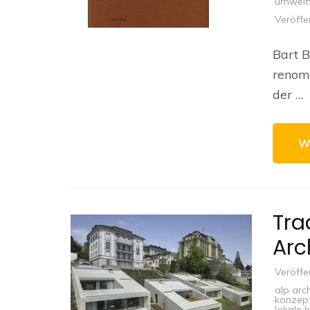
umweltf
Veröffe
Bart B
renomm
der …
W
Tra
Arc
Veröffe
alp arch
konzep
lokale 