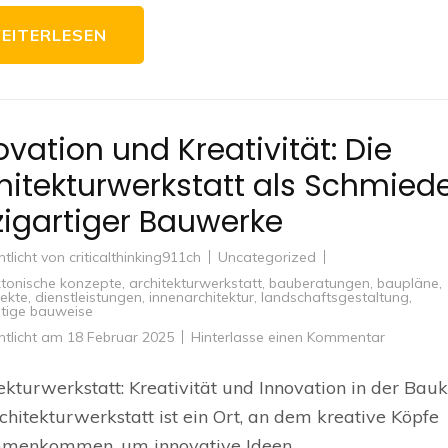
EITERLESEN
ovation und Kreativität: Die
hitekturwerkstatt als Schmied
zigartiger Bauwerke
ntlicht von
criticalthinking911ch
Uncategorized
ktonische konzepte
,
architekturwerkstatt
,
bauberatungen
,
baupläne
,
ekte
,
dienstleistungen
,
innenarchitektur
,
landschaftsgestaltung
,
tige bauweise
zu
ntlicht am
18 Februar 2025
Hinterlasse einen Kommentar
Innovatio
und
Kreativitä
ekturwerkstatt: Kreativität und Innovation in der Bau
Die
Architekt
chitekturwerkstatt ist ein Ort, an dem kreative Köpfe
als
Schmied
menkommen, um innovative Ideen …