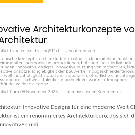
ovative Architekturkonzepte v
Architektur
ntlicht von
criticalthinking911ch
Uncategorized
ktonische konzepte
,
architekturbüro
,
ästhetik
,
ck architektur
,
funktiona
eimmobilien
,
harmonische proportionen
,
holz und stein
,
individuelle
erungen
,
innovative designs
,
innovative nutzung von materialien
,
klar
reative ansätze
,
langlebigkeit der bauwerke
,
maßgeschneiderte lös
e welt
,
nachhaltigkeit
,
natürliche materialien
,
öffentliche einrichtung
tsstandards
,
schweiz
,
talentierte architekten
,
warme atmosphäre
,
ebäude
,
zeitlose eleganz
zu
ntlicht am
08 November 2025
Hinterlasse einen Kommentar
Innovat
Archit
von
hitektur: Innovative Designs für eine moderne Welt C
CK
Archite
ektur ist ein renommiertes Architekturbüro, das sich 
innovativen und …