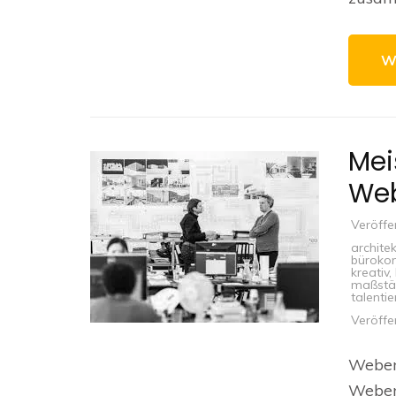
W
Mei
Web
Veröffe
archite
büroko
kreativ
,
maßstäb
talentie
Veröffe
Weberb
Weberb