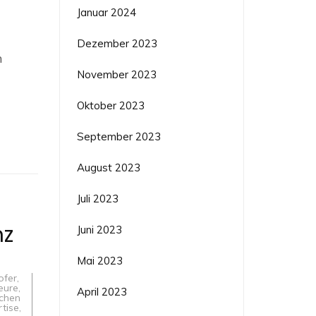
Januar 2024
erke
Dezember 2023
en:
n
ur
November 2023
Oktober 2023
September 2023
August 2023
Juli 2023
nz
Juni 2023
Mai 2023
ofer
,
eure
,
April 2023
ichen
rtise
,