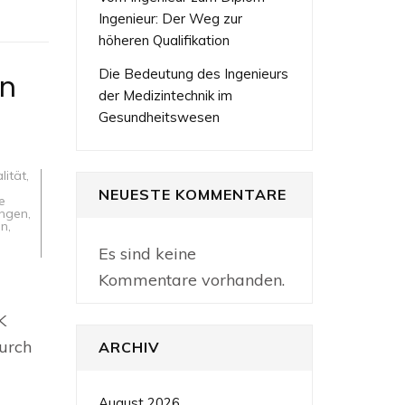
Ingenieur: Der Weg zur
höheren Qualifikation
Die Bedeutung des Ingenieurs
on
der Medizintechnik im
Gesundheitswesen
lität
,
NEUESTE KOMMENTARE
e
ungen
,
en
,
Es sind keine
Kommentare vorhanden.
ive
ekturkonzepte
K
ktur
durch
ARCHIV
August 2026