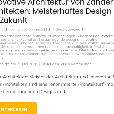
ovative Architektur von Zander
hitekten: Meisterhaftes Design 
 Zukunft
ntlicht von
criticalthinking911ch
Uncategorized
ktonische konzepte
,
ästhetik
,
auszeichnungen
,
bürogebäude
,
exzelle
mpetenz
,
funktionalität
,
herausragende designs
,
innovative
ehensweise
,
innovativer ansatz
,
kreativität
,
kulturelle stätten
,
leidens
 der architektur
,
modernen architektur
,
nachhaltigkeit
,
öffentliche
tungen
,
preisgekrönte projekte
,
renommierte architekturfirma
,
schwe
rte architekten
,
visionen zum leben erwecken
,
wohnhäuser
,
zander
kten
zu
ntlicht am
25 Mai 2026
Hinterlasse einen Kommentar
Innovative
Architektur
von
 Architekten: Meister der Architektur und Innovation 
Zander
Architekten:
 Architekten sind eine renommierte Architekturfirma,
Meisterhaftes
Design
re herausragenden Designs und …
für
die
Zukunft
EITERLESEN