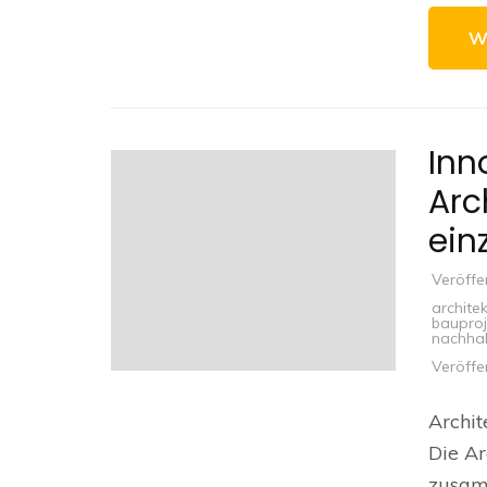
W
Inn
Arc
ein
Veröffe
archite
bauproj
nachhal
Veröffe
Archit
Die Ar
zusam