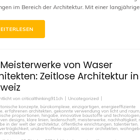
ngen im Bereich der Architektur. Mit einer langjährige
EITERLESEN
 Meisterwerke von Waser
hitekten: Zeitlose Architektur in
weiz
ntlicht von
criticalthinking911ch
Uncategorized
ktonische konzepte
,
bürokomplexe
,
einzigartigen
,
energieeffiziente
e
,
erfahrenen architekten
,
gekonnte verwendung von licht und raum
ische proportionen
,
hingabe
,
innovative baustoffe und technologien
iven designs
,
klare linien
,
leidenschaft
,
meisterwerke
,
nachhaltigkeit
,
e in der welt der architektur
,
öffentliche einrichtungen
,
talentierten
,
erträglichkeit
,
unübertroffene qualität
,
waser architekten
,
wohngeb
n architektur