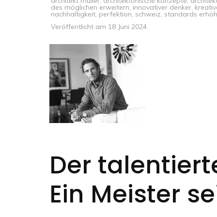
architekt müller
,
architektonische konzepte
,
architek
des möglichen erweitern
,
innovativer denker
,
kreati
nachhaltigkeit
,
perfektion
,
schweiz
,
standards erhö
Veröffentlicht am
18 Juni 2024
Der talentiert
Ein Meister s