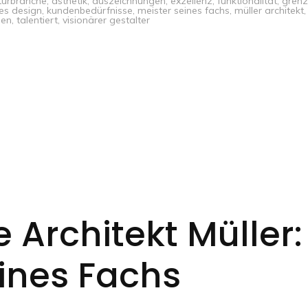
turbranche
,
ästhetik
,
auszeichnungen
,
exzellenz
,
funktionalität
,
gren
ves design
,
kundenbedürfnisse
,
meister seines fachs
,
müller architekt
,
hen
,
talentiert
,
visionärer gestalter
e Architekt Müller:
eines Fachs