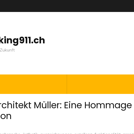
nking911.ch
Zukunft
rchitekt Müller: Eine Hommage
ion